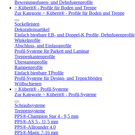
Bewegungsfugen- und Dehnfugenprofile
> Küberit® - Profile für Boden und Treppe
Zur Kategorie > Küberit® - Profile für Boden und Treppe
Sockelleisten
Dekorationsartikel
Einfach biegbare EB- und Doppel-K Profile, Dehnfugenprofile
Winkelprofile
Abschluss- und Einfassprofile
Profil-Systeme für Parkett und Laminat
Treppenkantenprofile
Übergangsprofile
Rampenprofile
Einfach biegbare TProfile
Profil-Systeme für Design- und Teppichböden
Wölbschienen
> Küberit® - Profil-Systeme
Zur Kategorie > Küberit® - Profil-Systeme
Schraubsysteme
Treppensysteme
PPS®-Champion Star 4 - 9,5 mm
PPS®-AS 5 - 11,5 mm
PPS®-Allrounder 4.0
PPS®-Magic 7-16 mm