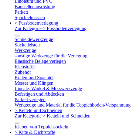
Linoleum und PVC
Baustellenausrüstung
Parkett
Spachtelmassen
> Fussbodenverlegung
Zur Kategorie > Fussbodenverlegung
Schneidewerkzeuge
Sockelleisten
Werkzeuge
sonstige Werkzeuge für die Verlegung
Elastische Beläge verlegen
Klebstoffe
Zubehör
Kellen und Spachtel
Messer und Klingen
Lineale, Winkel & Messwerkzeuge
Befestigen und Abdecken
Parkett verlegen
Werkzeuge und Material für die Teppichboden-Verspannung
> Ketteln und Schneiden
Zur Kategorie > Ketteln und Schneiden
Kleben von Teppichsockeln
> Kitte & Dichtstoffe