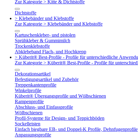
Zur Kategorie > Kitte & Dichtstoffe
Dichtstoffe
> Klebebänder und Klebstoffe
Zur Kategorie > Klebebänder und Klebstoffe
Kartuschenkleber- und pistolen
Sprühkleber & Gummimilch
Trockenklebstoffe
Abklebeband Flach- und Hochkrepp
> Küberit® Best-Profile - Profile für unterschiedliche Anwend
Zur Kategorie > Küberit® Best-Profile - Profile für untersch
Dekorationsartikel
Befestigungsartikel und Zubehör
Treppenkantenprofile
Winkelprofile
Küberit® Übergangsprofile und Wölbschienen
Rampenprofile
Abschluss- und Einfassprofile
Wölbschienen
Profil-Systeme für Design- und Teppichböden
Sockelleisten
Einfach biegbare EB- und Doppel-K Profile, Dehnfugenprofile
Anpassungsprofile