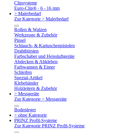
Clipsysteme
Euro-Clip® · 6 - 16 mm
> Malerbedarf
Zur Kategorie > Malerbedarf
Rollen & Walzen
Werkzeuge & Zubehör
Pinsel
Schlauch- & Kartuschenpistolen
Drahtbürsten
Farbschaber und Heissluftgeräte
Abdecken & Abkleben
Farbwannen & Eimer
Schleifen
Spezial-Artikel
Klebebänder
Holzleitern & Zubehör
> Messgeräte
Zur Kategorie > Messgeräte
Bodenleger
> ohne Kategorie
PRINZ Profil-Systeme
Zur Kategorie PRINZ Profil-Systeme