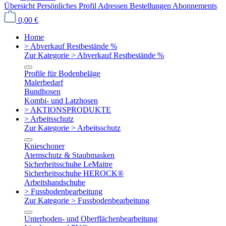
Übersicht
Persönliches Profil
Adressen
Bestellungen
Abonnements
0,00 €
Home
> Abverkauf Restbestände %
Zur Kategorie > Abverkauf Restbestände %
Profile für Bodenbeläge
Malerbedarf
Bundhosen
Kombi- und Latzhosen
> AKTIONSPRODUKTE
> Arbeitsschutz
Zur Kategorie > Arbeitsschutz
Knieschoner
Atemschutz & Staubmasken
Sicherheitsschuhe LeMaitre
Sicherheitsschuhe HEROCK®
Arbeitshandschuhe
> Fussbodenbearbeitung
Zur Kategorie > Fussbodenbearbeitung
Unterboden- und Oberflächenbearbeitung