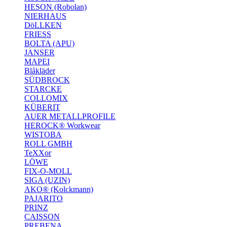
HESON (Robolan)
NIERHAUS
DöLLKEN
FRIESS
BOLTA (APU)
JANSER
MAPEI
Blåkläder
SÜDBROCK
STARCKE
COLLOMIX
KÜBERIT
AUER METALLPROFILE
HEROCK® Workwear
WISTOBA
ROLL GMBH
TeXXor
LÖWE
FIX-O-MOLL
SIGA (UZIN)
AKO® (Kolckmann)
PAJARITO
PRINZ
CAISSON
PREBENA