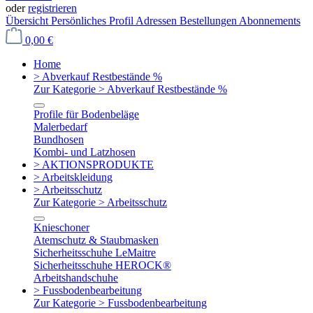
oder
registrieren
Übersicht
Persönliches Profil
Adressen
Bestellungen
Abonnements
0,00 €
Home
> Abverkauf Restbestände %
Zur Kategorie > Abverkauf Restbestände %
Profile für Bodenbeläge
Malerbedarf
Bundhosen
Kombi- und Latzhosen
> AKTIONSPRODUKTE
> Arbeitskleidung
> Arbeitsschutz
Zur Kategorie > Arbeitsschutz
Knieschoner
Atemschutz & Staubmasken
Sicherheitsschuhe LeMaitre
Sicherheitsschuhe HEROCK®
Arbeitshandschuhe
> Fussbodenbearbeitung
Zur Kategorie > Fussbodenbearbeitung