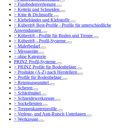
> Fussbodenverlegung
> Ketteln und Schneiden
> Kitte & Dichtstoffe
> Klebebänder und Klebstoffe
> Küberit® Best-Profile - Profile für unterschiedliche
Anwendungen
> Küberit® - Profile für Boden und Treppe
> Küberit® - Profil-Systeme
> Malerbedarf
> Messgeräte
> ohne Kategorie
PRINZ Profil-Systeme
> PRINZ Profile für Bodenbeläge
> Produkte (A-Z) nach Herstellern
> Profile für Bodenbeläge
> Reinigungsmittel
> Scheren
> Schleifmittel
> Schneidewerkzeuge
> Sockelleisten
> Treppenkantenprofile
> Verlege- und Anti-Rutsch Unterlagen
> Werkzeuge