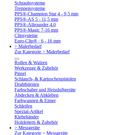
Schraubsysteme
Treppensysteme
PPS®-Champion Star 4 - 9,5 mm
PPS®-AS 5 - 11,5 mm
PPS®-Allrounder 4.0
PPS®-Magic 7-16 mm
Clipsysteme
Euro-Clip® · 6 - 16 mm
> Malerbedarf
Zur Kategorie > Malerbedarf
Rollen & Walzen
Werkzeuge & Zubehör
Pinsel
Schlauch- & Kartuschenpistolen
Drahtbürsten
Farbschaber und Heissluftgeräte
Abdecken & Abkleben
Farbwannen & Eimer
Schleifen
Spezial-Artikel
Klebebänder
Holzleitern & Zubehör
> Messgeräte
Zur Kategorie > Messgeräte