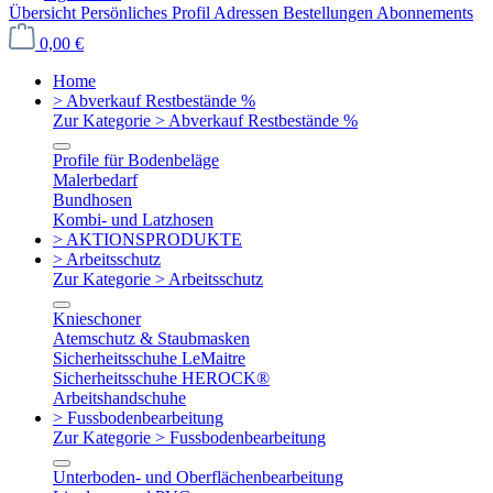
Übersicht
Persönliches Profil
Adressen
Bestellungen
Abonnements
0,00 €
Home
> Abverkauf Restbestände %
Zur Kategorie > Abverkauf Restbestände %
Profile für Bodenbeläge
Malerbedarf
Bundhosen
Kombi- und Latzhosen
> AKTIONSPRODUKTE
> Arbeitsschutz
Zur Kategorie > Arbeitsschutz
Knieschoner
Atemschutz & Staubmasken
Sicherheitsschuhe LeMaitre
Sicherheitsschuhe HEROCK®
Arbeitshandschuhe
> Fussbodenbearbeitung
Zur Kategorie > Fussbodenbearbeitung
Unterboden- und Oberflächenbearbeitung