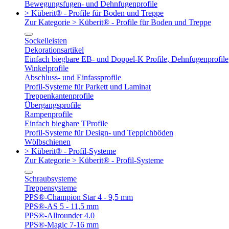
Bewegungsfugen- und Dehnfugenprofile
> Küberit® - Profile für Boden und Treppe
Zur Kategorie > Küberit® - Profile für Boden und Treppe
Sockelleisten
Dekorationsartikel
Einfach biegbare EB- und Doppel-K Profile, Dehnfugenprofile
Winkelprofile
Abschluss- und Einfassprofile
Profil-Systeme für Parkett und Laminat
Treppenkantenprofile
Übergangsprofile
Rampenprofile
Einfach biegbare TProfile
Profil-Systeme für Design- und Teppichböden
Wölbschienen
> Küberit® - Profil-Systeme
Zur Kategorie > Küberit® - Profil-Systeme
Schraubsysteme
Treppensysteme
PPS®-Champion Star 4 - 9,5 mm
PPS®-AS 5 - 11,5 mm
PPS®-Allrounder 4.0
PPS®-Magic 7-16 mm