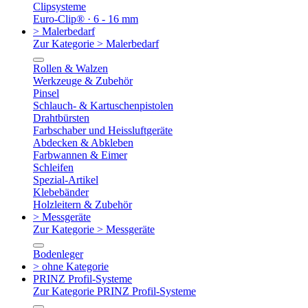
Clipsysteme
Euro-Clip® · 6 - 16 mm
> Malerbedarf
Zur Kategorie > Malerbedarf
Rollen & Walzen
Werkzeuge & Zubehör
Pinsel
Schlauch- & Kartuschenpistolen
Drahtbürsten
Farbschaber und Heissluftgeräte
Abdecken & Abkleben
Farbwannen & Eimer
Schleifen
Spezial-Artikel
Klebebänder
Holzleitern & Zubehör
> Messgeräte
Zur Kategorie > Messgeräte
Bodenleger
> ohne Kategorie
PRINZ Profil-Systeme
Zur Kategorie PRINZ Profil-Systeme