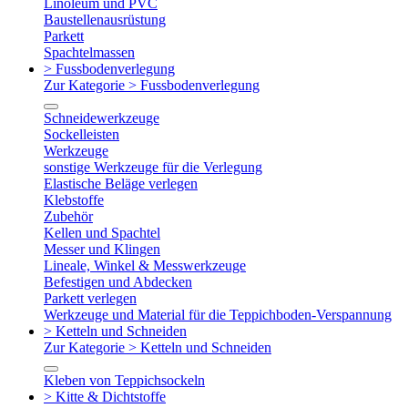
Linoleum und PVC
Baustellenausrüstung
Parkett
Spachtelmassen
> Fussbodenverlegung
Zur Kategorie > Fussbodenverlegung
Schneidewerkzeuge
Sockelleisten
Werkzeuge
sonstige Werkzeuge für die Verlegung
Elastische Beläge verlegen
Klebstoffe
Zubehör
Kellen und Spachtel
Messer und Klingen
Lineale, Winkel & Messwerkzeuge
Befestigen und Abdecken
Parkett verlegen
Werkzeuge und Material für die Teppichboden-Verspannung
> Ketteln und Schneiden
Zur Kategorie > Ketteln und Schneiden
Kleben von Teppichsockeln
> Kitte & Dichtstoffe