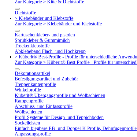
Zur Kategorie > Kitte & Dichtstoffe
Dichtstoffe
> Klebebänder und Klebstoffe
Zur Kategorie > Klebebänder und Klebstoffe
Kartuschenkleber- und pistolen
Sprühkleber & Gummimilch
Trockenklebstoffe
Abklebeband Flach- und Hochkrepp
> Küberit® Best-Profile - Profile für unterschiedliche Anwend
Zur Kategorie > Küberit® Best-Profile - Profile für untersch
Dekorationsartikel
Befestigungsartikel und Zubehör
Treppenkantenprofile
Winkelprofile
Küberit® Übergangsprofile und Wölbschienen
Rampenprofile
Abschluss- und Einfassprofile
Wölbschienen
Profil-Systeme für Design- und Teppichböden
Sockelleisten
Einfach biegbare EB- und Doppel-K Profile, Dehnfugenprofile
Anpassungsprofile