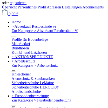
oder
registrieren
Übersicht
Persönliches Profil
Adressen
Bestellungen
Abonnements
0,00 €
Home
> Abverkauf Restbestände %
Zur Kategorie > Abverkauf Restbestände %
Profile für Bodenbeläge
Malerbedarf
Bundhosen
Kombi- und Latzhosen
> AKTIONSPRODUKTE
> Arbeitsschutz
Zur Kategorie > Arbeitsschutz
Knieschoner
Atemschutz & Staubmasken
Sicherheitsschuhe LeMaitre
Sicherheitsschuhe HEROCK®
Arbeitshandschuhe
> Fussbodenbearbeitung
Zur Kategorie > Fussbodenbearbeitung