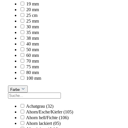
19 mm
20 mm
25 cm
25 mm
30 mm
35 mm
38 mm
40 mm
50 mm
60 mm
70 mm
75 mm
80 mm
100 mm
Farbe
Achatgrau (32)
Ahorn/Esche/Kiefer (105)
Ahorn hell/Fichte (106)
Ahorn lackiert (05)