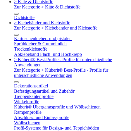
> Kitte & Dichtstoffe
Zur Kategorie > Kitte & Dichtstoffe
Dichtstoffe
> Klebebänder und Klebstoffe
Zur Kategorie > Klebebänder und Klebstoffe
Kartuschenkleber- und pistolen
Sprühkleber & Gummimilch
Trockenklebstoffe
Abklebeband Flach- und Hochkrepp
> Küberit® Best-Profile - Profile für unterschiedliche
Anwendungen
Zur Kategorie > Küberit® Best-Profile - Profile für
unterschiedliche Anwendungen
Dekorationsartikel
Befestigungsartikel und Zubehör
Treppenkantenprofile
Winkelprofile
Küberit® Übergangsprofile und Wölbschienen
Rampenprofile
Abschluss- und Einfassprofile
Wölbschienen
Profil-Systeme für Design- und Teppichböden