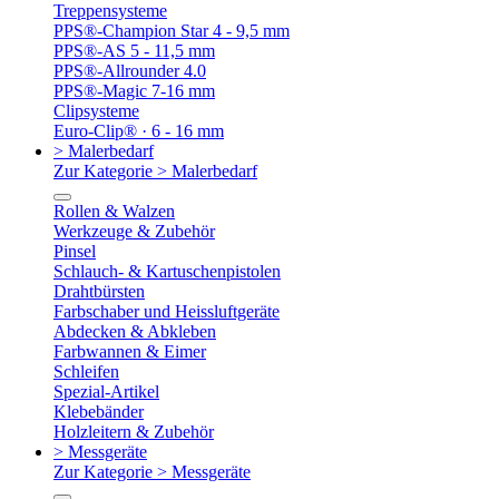
Treppensysteme
PPS®-Champion Star 4 - 9,5 mm
PPS®-AS 5 - 11,5 mm
PPS®-Allrounder 4.0
PPS®-Magic 7-16 mm
Clipsysteme
Euro-Clip® · 6 - 16 mm
> Malerbedarf
Zur Kategorie > Malerbedarf
Rollen & Walzen
Werkzeuge & Zubehör
Pinsel
Schlauch- & Kartuschenpistolen
Drahtbürsten
Farbschaber und Heissluftgeräte
Abdecken & Abkleben
Farbwannen & Eimer
Schleifen
Spezial-Artikel
Klebebänder
Holzleitern & Zubehör
> Messgeräte
Zur Kategorie > Messgeräte