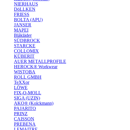
NIERHAUS
DöLLKEN
FRIESS
BOLTA (APU)
JANSER
MAPEI
Blåkläder
SÜDBROCK
STARCKE
COLLOMIX
KÜBERIT
AUER METALLPROFILE
HEROCK® Workwear
WISTOBA
ROLL GMBH
TeXXor
LÖWE
FIX-O-MOLL
SIGA (UZIN)
AKO® (Kolckmann)
PAJARITO
PRINZ
CAISSON
PREBENA
LEMAITRE