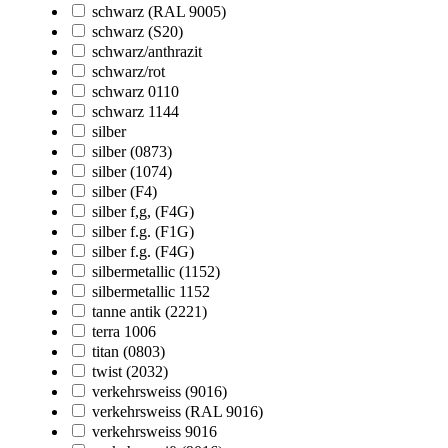
schwarz (RAL 9005)
schwarz (S20)
schwarz/anthrazit
schwarz/rot
schwarz 0110
schwarz 1144
silber
silber (0873)
silber (1074)
silber (F4)
silber f,g, (F4G)
silber f.g. (F1G)
silber f.g. (F4G)
silbermetallic (1152)
silbermetallic 1152
tanne antik (2221)
terra 1006
titan (0803)
twist (2032)
verkehrsweiss (9016)
verkehrsweiss (RAL 9016)
verkehrsweiss 9016