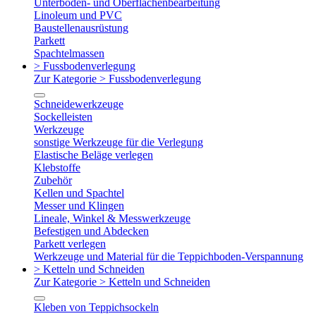
Unterboden- und Oberflächenbearbeitung
Linoleum und PVC
Baustellenausrüstung
Parkett
Spachtelmassen
> Fussbodenverlegung
Zur Kategorie > Fussbodenverlegung
Schneidewerkzeuge
Sockelleisten
Werkzeuge
sonstige Werkzeuge für die Verlegung
Elastische Beläge verlegen
Klebstoffe
Zubehör
Kellen und Spachtel
Messer und Klingen
Lineale, Winkel & Messwerkzeuge
Befestigen und Abdecken
Parkett verlegen
Werkzeuge und Material für die Teppichboden-Verspannung
> Ketteln und Schneiden
Zur Kategorie > Ketteln und Schneiden
Kleben von Teppichsockeln