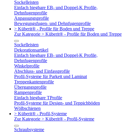
Sockelleisten
Einfach biegbare EB- und Doppel-K Profile,
Dehnfugenprofile
Anpassungsprofile
Bewegungsfugen- und Dehnfugenprofile
> Küberit® - Profile für Boden und Treppe
Zur Kategorie > Küberit® - Profile für Boden und Treppe
Sockelleisten
Dekorationsartikel
Einfach biegbare EB- und Doppel-K Profile,
Dehnfugenprofile
Winkelprofile
Abschluss- und Einfassprofile
Profil-Systeme für Parkett und Laminat
Treppenkantenprofile
Übergangsprofile
Rampenprofile
Einfach biegbare TProfile
Profil-Systeme für Design- und Teppichböden
Wölbschienen
> Küberit® - Profil-Systeme
Zur Kategorie > Küberit® - Profil-Systeme
Schraubsysteme