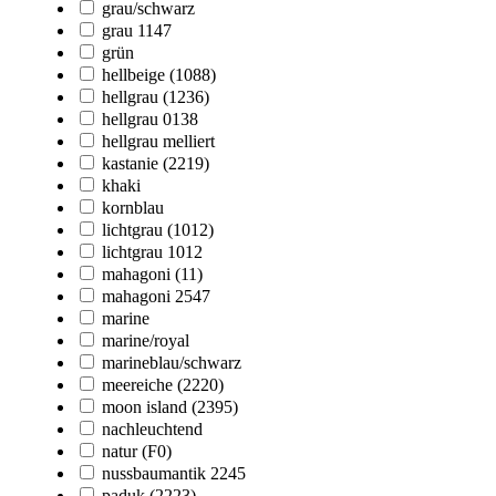
grau/schwarz
grau 1147
grün
hellbeige (1088)
hellgrau (1236)
hellgrau 0138
hellgrau melliert
kastanie (2219)
khaki
kornblau
lichtgrau (1012)
lichtgrau 1012
mahagoni (11)
mahagoni 2547
marine
marine/royal
marineblau/schwarz
meereiche (2220)
moon island (2395)
nachleuchtend
natur (F0)
nussbaumantik 2245
paduk (2223)