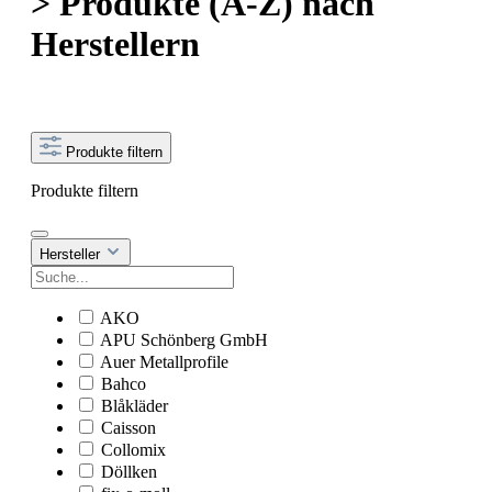
> Produkte (A-Z) nach
Herstellern
Produkte filtern
Produkte filtern
Hersteller
AKO
APU Schönberg GmbH
Auer Metallprofile
Bahco
Blåkläder
Caisson
Collomix
Döllken