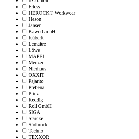
fix-o-moll
Friess
HEROCK® Workwear
Heson
Janser
Kawo GmbH
Küberit
Lemaitre
Löwe
MAPEI
Menzer
Nierhaus
OXXIT
Pajarito
Prebena
Prinz
Reddig
Roll GmbH
SIGA
Starcke
Südbrock
Techno
TEXXOR