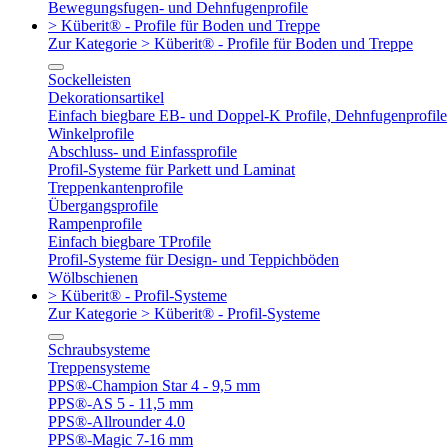
Bewegungsfugen- und Dehnfugenprofile
> Küberit® - Profile für Boden und Treppe
Zur Kategorie > Küberit® - Profile für Boden und Treppe
Sockelleisten
Dekorationsartikel
Einfach biegbare EB- und Doppel-K Profile, Dehnfugenprofile
Winkelprofile
Abschluss- und Einfassprofile
Profil-Systeme für Parkett und Laminat
Treppenkantenprofile
Übergangsprofile
Rampenprofile
Einfach biegbare TProfile
Profil-Systeme für Design- und Teppichböden
Wölbschienen
> Küberit® - Profil-Systeme
Zur Kategorie > Küberit® - Profil-Systeme
Schraubsysteme
Treppensysteme
PPS®-Champion Star 4 - 9,5 mm
PPS®-AS 5 - 11,5 mm
PPS®-Allrounder 4.0
PPS®-Magic 7-16 mm