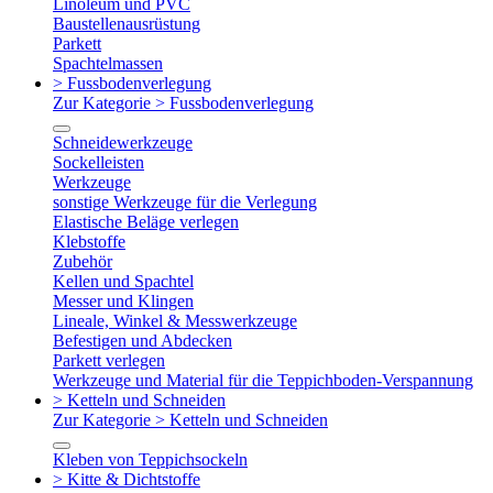
Linoleum und PVC
Baustellenausrüstung
Parkett
Spachtelmassen
> Fussbodenverlegung
Zur Kategorie > Fussbodenverlegung
Schneidewerkzeuge
Sockelleisten
Werkzeuge
sonstige Werkzeuge für die Verlegung
Elastische Beläge verlegen
Klebstoffe
Zubehör
Kellen und Spachtel
Messer und Klingen
Lineale, Winkel & Messwerkzeuge
Befestigen und Abdecken
Parkett verlegen
Werkzeuge und Material für die Teppichboden-Verspannung
> Ketteln und Schneiden
Zur Kategorie > Ketteln und Schneiden
Kleben von Teppichsockeln
> Kitte & Dichtstoffe