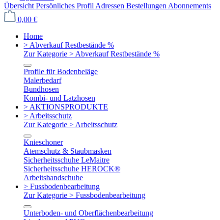
Übersicht
Persönliches Profil
Adressen
Bestellungen
Abonnements
0,00 €
Home
> Abverkauf Restbestände %
Zur Kategorie > Abverkauf Restbestände %
Profile für Bodenbeläge
Malerbedarf
Bundhosen
Kombi- und Latzhosen
> AKTIONSPRODUKTE
> Arbeitsschutz
Zur Kategorie > Arbeitsschutz
Knieschoner
Atemschutz & Staubmasken
Sicherheitsschuhe LeMaitre
Sicherheitsschuhe HEROCK®
Arbeitshandschuhe
> Fussbodenbearbeitung
Zur Kategorie > Fussbodenbearbeitung
Unterboden- und Oberflächenbearbeitung