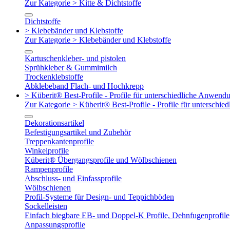
Zur Kategorie > Kitte & Dichtstoffe
Dichtstoffe
> Klebebänder und Klebstoffe
Zur Kategorie > Klebebänder und Klebstoffe
Kartuschenkleber- und pistolen
Sprühkleber & Gummimilch
Trockenklebstoffe
Abklebeband Flach- und Hochkrepp
> Küberit® Best-Profile - Profile für unterschiedliche Anwend
Zur Kategorie > Küberit® Best-Profile - Profile für untersch
Dekorationsartikel
Befestigungsartikel und Zubehör
Treppenkantenprofile
Winkelprofile
Küberit® Übergangsprofile und Wölbschienen
Rampenprofile
Abschluss- und Einfassprofile
Wölbschienen
Profil-Systeme für Design- und Teppichböden
Sockelleisten
Einfach biegbare EB- und Doppel-K Profile, Dehnfugenprofile
Anpassungsprofile