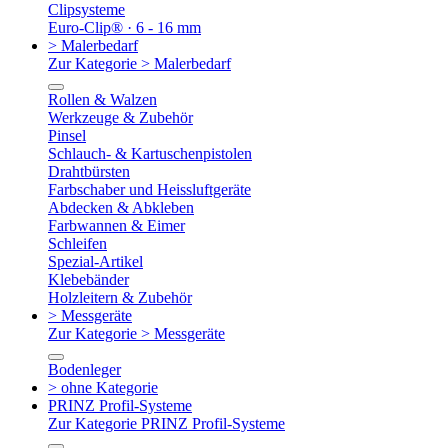
Clipsysteme
Euro-Clip® · 6 - 16 mm
> Malerbedarf
Zur Kategorie > Malerbedarf
Rollen & Walzen
Werkzeuge & Zubehör
Pinsel
Schlauch- & Kartuschenpistolen
Drahtbürsten
Farbschaber und Heissluftgeräte
Abdecken & Abkleben
Farbwannen & Eimer
Schleifen
Spezial-Artikel
Klebebänder
Holzleitern & Zubehör
> Messgeräte
Zur Kategorie > Messgeräte
Bodenleger
> ohne Kategorie
PRINZ Profil-Systeme
Zur Kategorie PRINZ Profil-Systeme