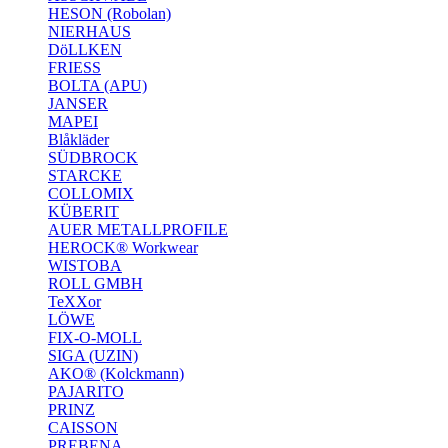
HESON (Robolan)
NIERHAUS
DöLLKEN
FRIESS
BOLTA (APU)
JANSER
MAPEI
Blåkläder
SÜDBROCK
STARCKE
COLLOMIX
KÜBERIT
AUER METALLPROFILE
HEROCK® Workwear
WISTOBA
ROLL GMBH
TeXXor
LÖWE
FIX-O-MOLL
SIGA (UZIN)
AKO® (Kolckmann)
PAJARITO
PRINZ
CAISSON
PREBENA