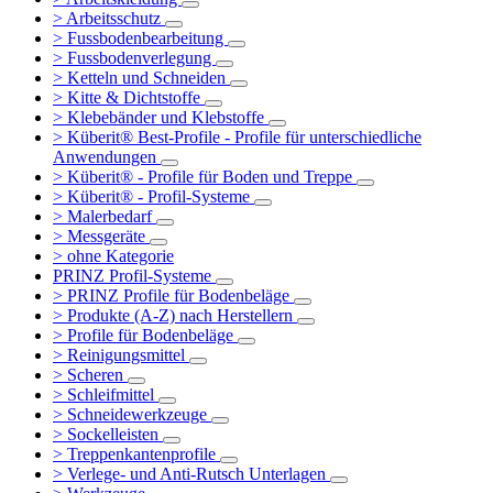
> Arbeitsschutz
> Fussbodenbearbeitung
> Fussbodenverlegung
> Ketteln und Schneiden
> Kitte & Dichtstoffe
> Klebebänder und Klebstoffe
> Küberit® Best-Profile - Profile für unterschiedliche
Anwendungen
> Küberit® - Profile für Boden und Treppe
> Küberit® - Profil-Systeme
> Malerbedarf
> Messgeräte
> ohne Kategorie
PRINZ Profil-Systeme
> PRINZ Profile für Bodenbeläge
> Produkte (A-Z) nach Herstellern
> Profile für Bodenbeläge
> Reinigungsmittel
> Scheren
> Schleifmittel
> Schneidewerkzeuge
> Sockelleisten
> Treppenkantenprofile
> Verlege- und Anti-Rutsch Unterlagen