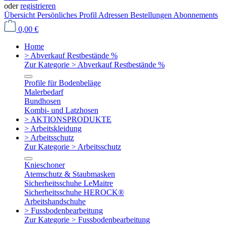
oder
registrieren
Übersicht
Persönliches Profil
Adressen
Bestellungen
Abonnements
0,00 €
Home
> Abverkauf Restbestände %
Zur Kategorie > Abverkauf Restbestände %
Profile für Bodenbeläge
Malerbedarf
Bundhosen
Kombi- und Latzhosen
> AKTIONSPRODUKTE
> Arbeitskleidung
> Arbeitsschutz
Zur Kategorie > Arbeitsschutz
Knieschoner
Atemschutz & Staubmasken
Sicherheitsschuhe LeMaitre
Sicherheitsschuhe HEROCK®
Arbeitshandschuhe
> Fussbodenbearbeitung
Zur Kategorie > Fussbodenbearbeitung