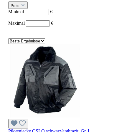
Preis
Minimal
€
–
Maximal
€
Pilotenjacke OSLO schwarz/anthrazit, Gr. L