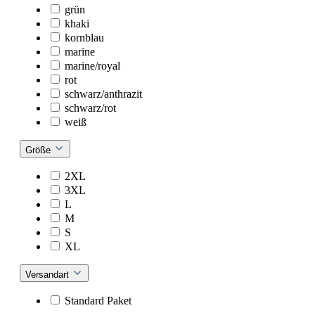
grün
khaki
kornblau
marine
marine/royal
rot
schwarz/anthrazit
schwarz/rot
weiß
Größe
2XL
3XL
L
M
S
XL
Versandart
Standard Paket