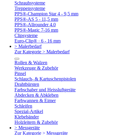
Schraubsysteme
Treppensysteme
PPS®-Champion Star 4 - 9,5 mm
PPS®-AS 5 - 11,5 mm
PPS®-Allrounder 4.0
PPS®-Magic 7-16 mm
Clipsysteme
Euro-Clip® · 6 - 16 mm
> Malerbedarf
Zur Kategorie > Malerbedarf
Rollen & Walzen
Werkzeuge & Zubehör
Pinsel
Schlauch- & Kartuschenpistolen
Drahtbürsten
Farbschaber und Heissluftgeräte
Abdecken & Abkleben
Farbwannen & Eimer
Schleifen
Spezial-Artikel
Klebebänder
Holzleitern & Zubehör
> Messgeräte
Zur Kategorie > Messgeräte