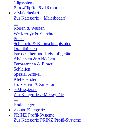
Clipsysteme
Euro-Clip® · 6 - 16 mm
> Malerbedarf
Zur Kategorie > Malerbedarf
Rollen & Walzen
Werkzeuge & Zubehör
Pinsel
Schlauch- & Kartuschenpistolen
Drahtbürsten
Farbschaber und Heissluftgeräte
Abdecken & Abkleben
Farbwannen & Eimer
Schleifen
Spezial-Artikel
Klebebänder
Holzleitern & Zubehör
> Messgeräte
Zur Kategorie > Messgeräte
Bodenleger
> ohne Kategorie
PRINZ Profil-Systeme
Zur Kategorie PRINZ Profil-Systeme