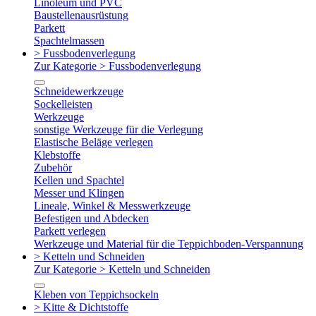
Linoleum und PVC
Baustellenausrüstung
Parkett
Spachtelmassen
> Fussbodenverlegung
Zur Kategorie > Fussbodenverlegung
Schneidewerkzeuge
Sockelleisten
Werkzeuge
sonstige Werkzeuge für die Verlegung
Elastische Beläge verlegen
Klebstoffe
Zubehör
Kellen und Spachtel
Messer und Klingen
Lineale, Winkel & Messwerkzeuge
Befestigen und Abdecken
Parkett verlegen
Werkzeuge und Material für die Teppichboden-Verspannung
> Ketteln und Schneiden
Zur Kategorie > Ketteln und Schneiden
Kleben von Teppichsockeln
> Kitte & Dichtstoffe