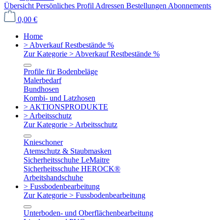
Übersicht
Persönliches Profil
Adressen
Bestellungen
Abonnements
0,00 €
Home
> Abverkauf Restbestände %
Zur Kategorie > Abverkauf Restbestände %
Profile für Bodenbeläge
Malerbedarf
Bundhosen
Kombi- und Latzhosen
> AKTIONSPRODUKTE
> Arbeitsschutz
Zur Kategorie > Arbeitsschutz
Knieschoner
Atemschutz & Staubmasken
Sicherheitsschuhe LeMaitre
Sicherheitsschuhe HEROCK®
Arbeitshandschuhe
> Fussbodenbearbeitung
Zur Kategorie > Fussbodenbearbeitung
Unterboden- und Oberflächenbearbeitung