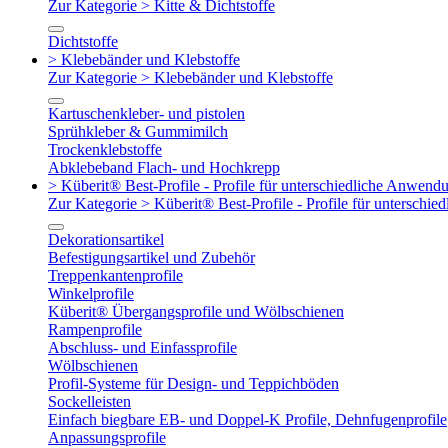
Zur Kategorie > Kitte & Dichtstoffe
Dichtstoffe
> Klebebänder und Klebstoffe
Zur Kategorie > Klebebänder und Klebstoffe
Kartuschenkleber- und pistolen
Sprühkleber & Gummimilch
Trockenklebstoffe
Abklebeband Flach- und Hochkrepp
> Küberit® Best-Profile - Profile für unterschiedliche Anwend
Zur Kategorie > Küberit® Best-Profile - Profile für untersch
Dekorationsartikel
Befestigungsartikel und Zubehör
Treppenkantenprofile
Winkelprofile
Küberit® Übergangsprofile und Wölbschienen
Rampenprofile
Abschluss- und Einfassprofile
Wölbschienen
Profil-Systeme für Design- und Teppichböden
Sockelleisten
Einfach biegbare EB- und Doppel-K Profile, Dehnfugenprofile
Anpassungsprofile