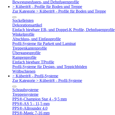
Bewegungsfugen- und Dehnfugenprofile
> Küberit® - Profile für Boden und Treppe
Zur Kategorie > Küberit® - Profile für Boden und Treppe
Sockelleisten
Dekorationsartikel
Einfach biegbare EB- und Doppel-K Profile, Dehnfugenprofile
Winkelprofile
Abschluss- und Einfassprofile
Profil-Systeme für Parkett und Laminat
Treppenkantenprofile
Übergangsprofile
Rampenprofile
Einfach biegbare TProfile
Profil-Systeme für Design- und Teppichböden
Wölbschienen
> Küberit® - Profil-Systeme
Zur Kategorie > Küberit® - Profil-Systeme
Schraubsysteme
Treppensysteme
PPS®-Champion Star 4 - 9,5 mm
PPS®-AS 5 - 11,5 mm
PPS®-Allrounder 4.0
PPS®-Magic 7-16 mm