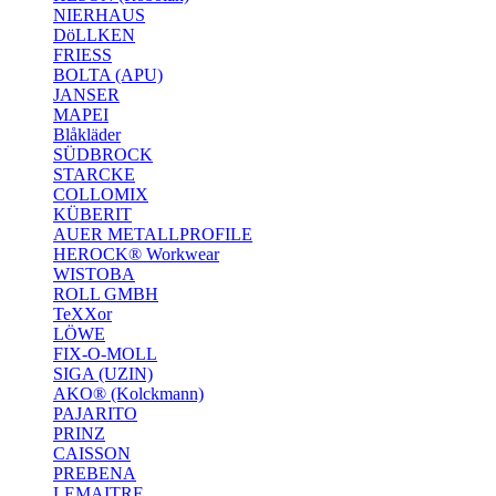
NIERHAUS
DöLLKEN
FRIESS
BOLTA (APU)
JANSER
MAPEI
Blåkläder
SÜDBROCK
STARCKE
COLLOMIX
KÜBERIT
AUER METALLPROFILE
HEROCK® Workwear
WISTOBA
ROLL GMBH
TeXXor
LÖWE
FIX-O-MOLL
SIGA (UZIN)
AKO® (Kolckmann)
PAJARITO
PRINZ
CAISSON
PREBENA
LEMAITRE