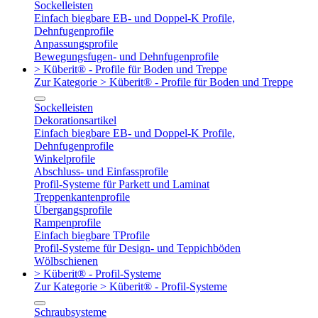
Sockelleisten
Einfach biegbare EB- und Doppel-K Profile,
Dehnfugenprofile
Anpassungsprofile
Bewegungsfugen- und Dehnfugenprofile
> Küberit® - Profile für Boden und Treppe
Zur Kategorie > Küberit® - Profile für Boden und Treppe
Sockelleisten
Dekorationsartikel
Einfach biegbare EB- und Doppel-K Profile,
Dehnfugenprofile
Winkelprofile
Abschluss- und Einfassprofile
Profil-Systeme für Parkett und Laminat
Treppenkantenprofile
Übergangsprofile
Rampenprofile
Einfach biegbare TProfile
Profil-Systeme für Design- und Teppichböden
Wölbschienen
> Küberit® - Profil-Systeme
Zur Kategorie > Küberit® - Profil-Systeme
Schraubsysteme