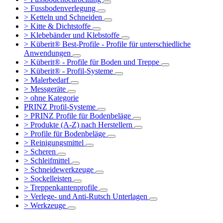
> Fussbodenverlegung
> Ketteln und Schneiden
> Kitte & Dichtstoffe
> Klebebänder und Klebstoffe
> Küberit® Best-Profile - Profile für unterschiedliche
Anwendungen
> Küberit® - Profile für Boden und Treppe
> Küberit® - Profil-Systeme
> Malerbedarf
> Messgeräte
> ohne Kategorie
PRINZ Profil-Systeme
> PRINZ Profile für Bodenbeläge
> Produkte (A-Z) nach Herstellern
> Profile für Bodenbeläge
> Reinigungsmittel
> Scheren
> Schleifmittel
> Schneidewerkzeuge
> Sockelleisten
> Treppenkantenprofile
> Verlege- und Anti-Rutsch Unterlagen
> Werkzeuge