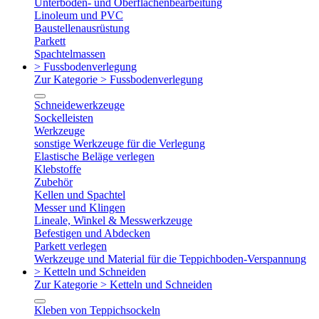
Unterboden- und Oberflächenbearbeitung
Linoleum und PVC
Baustellenausrüstung
Parkett
Spachtelmassen
> Fussbodenverlegung
Zur Kategorie > Fussbodenverlegung
Schneidewerkzeuge
Sockelleisten
Werkzeuge
sonstige Werkzeuge für die Verlegung
Elastische Beläge verlegen
Klebstoffe
Zubehör
Kellen und Spachtel
Messer und Klingen
Lineale, Winkel & Messwerkzeuge
Befestigen und Abdecken
Parkett verlegen
Werkzeuge und Material für die Teppichboden-Verspannung
> Ketteln und Schneiden
Zur Kategorie > Ketteln und Schneiden
Kleben von Teppichsockeln