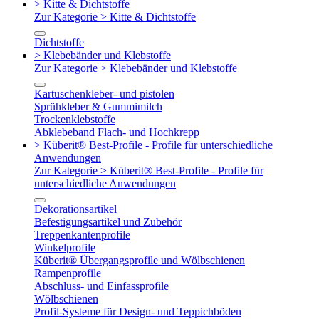
> Kitte & Dichtstoffe
Zur Kategorie > Kitte & Dichtstoffe
Dichtstoffe
> Klebebänder und Klebstoffe
Zur Kategorie > Klebebänder und Klebstoffe
Kartuschenkleber- und pistolen
Sprühkleber & Gummimilch
Trockenklebstoffe
Abklebeband Flach- und Hochkrepp
> Küberit® Best-Profile - Profile für unterschiedliche
Anwendungen
Zur Kategorie > Küberit® Best-Profile - Profile für
unterschiedliche Anwendungen
Dekorationsartikel
Befestigungsartikel und Zubehör
Treppenkantenprofile
Winkelprofile
Küberit® Übergangsprofile und Wölbschienen
Rampenprofile
Abschluss- und Einfassprofile
Wölbschienen
Profil-Systeme für Design- und Teppichböden