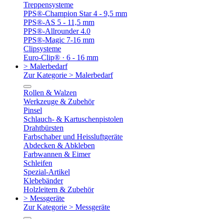
Treppensysteme
PPS®-Champion Star 4 - 9,5 mm
PPS®-AS 5 - 11,5 mm
PPS®-Allrounder 4.0
PPS®-Magic 7-16 mm
Clipsysteme
Euro-Clip® · 6 - 16 mm
> Malerbedarf
Zur Kategorie > Malerbedarf
Rollen & Walzen
Werkzeuge & Zubehör
Pinsel
Schlauch- & Kartuschenpistolen
Drahtbürsten
Farbschaber und Heissluftgeräte
Abdecken & Abkleben
Farbwannen & Eimer
Schleifen
Spezial-Artikel
Klebebänder
Holzleitern & Zubehör
> Messgeräte
Zur Kategorie > Messgeräte