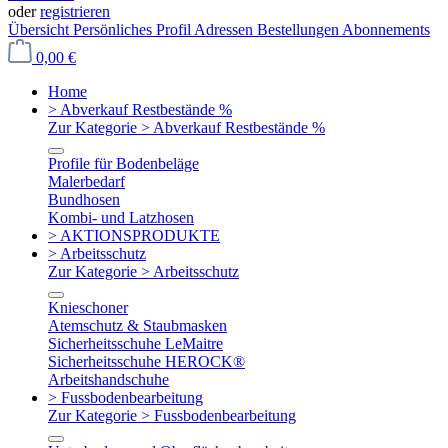
oder
registrieren
Übersicht
Persönliches Profil
Adressen
Bestellungen
Abonnements
0,00 €
Home
> Abverkauf Restbestände %
Zur Kategorie > Abverkauf Restbestände %
Profile für Bodenbeläge
Malerbedarf
Bundhosen
Kombi- und Latzhosen
> AKTIONSPRODUKTE
> Arbeitsschutz
Zur Kategorie > Arbeitsschutz
Knieschoner
Atemschutz & Staubmasken
Sicherheitsschuhe LeMaitre
Sicherheitsschuhe HEROCK®
Arbeitshandschuhe
> Fussbodenbearbeitung
Zur Kategorie > Fussbodenbearbeitung