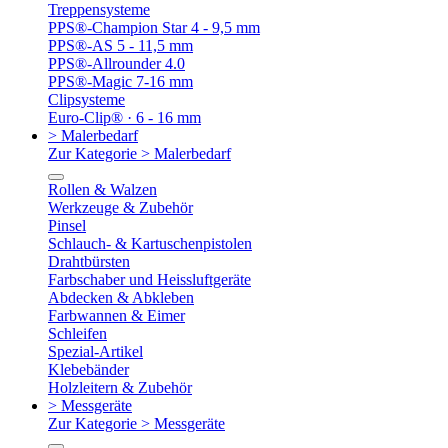
Treppensysteme
PPS®-Champion Star 4 - 9,5 mm
PPS®-AS 5 - 11,5 mm
PPS®-Allrounder 4.0
PPS®-Magic 7-16 mm
Clipsysteme
Euro-Clip® · 6 - 16 mm
> Malerbedarf
Zur Kategorie > Malerbedarf
Rollen & Walzen
Werkzeuge & Zubehör
Pinsel
Schlauch- & Kartuschenpistolen
Drahtbürsten
Farbschaber und Heissluftgeräte
Abdecken & Abkleben
Farbwannen & Eimer
Schleifen
Spezial-Artikel
Klebebänder
Holzleitern & Zubehör
> Messgeräte
Zur Kategorie > Messgeräte