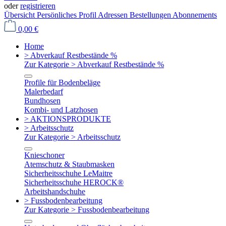
oder
registrieren
Übersicht
Persönliches Profil
Adressen
Bestellungen
Abonnements
0,00 €
Home
> Abverkauf Restbestände %
Zur Kategorie > Abverkauf Restbestände %
Profile für Bodenbeläge
Malerbedarf
Bundhosen
Kombi- und Latzhosen
> AKTIONSPRODUKTE
> Arbeitsschutz
Zur Kategorie > Arbeitsschutz
Knieschoner
Atemschutz & Staubmasken
Sicherheitsschuhe LeMaitre
Sicherheitsschuhe HEROCK®
Arbeitshandschuhe
> Fussbodenbearbeitung
Zur Kategorie > Fussbodenbearbeitung