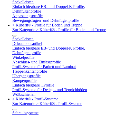
Sockelleisten
Einfach biegbare EB- und Doppel-K Profile,
Dehnfugenprofile
Anpassungsprofile
Bewegungsfugen- und Dehnfugenprofile
> Küberit® - Profile für Boden und Treppe
Zur Kategorie > Küberit® - Profile für Boden und Treppe
Sockelleisten
Dekorationsartikel
Einfach biegbare EB- und Doppel-K Profile,
Dehnfugenprofile
Winkelprofile
Abschluss- und Einfassprofile
Profil-Systeme für Parkett und Laminat
Treppenkantenprofile
Übergangsprofile
Rampenprofile
Einfach biegbare TProfile
Profil-Systeme für Design- und Teppichböden
Wölbschienen
> Küberit® - Profil-Systeme
Zur Kategorie > Küberit® - Profil-Systeme
Schraubsysteme