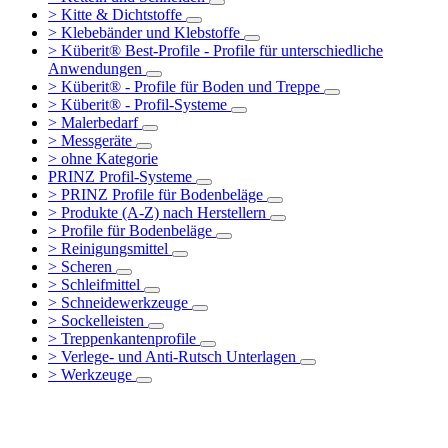
> Kitte & Dichtstoffe
> Klebebänder und Klebstoffe
> Küberit® Best-Profile - Profile für unterschiedliche
Anwendungen
> Küberit® - Profile für Boden und Treppe
> Küberit® - Profil-Systeme
> Malerbedarf
> Messgeräte
> ohne Kategorie
PRINZ Profil-Systeme
> PRINZ Profile für Bodenbeläge
> Produkte (A-Z) nach Herstellern
> Profile für Bodenbeläge
> Reinigungsmittel
> Scheren
> Schleifmittel
> Schneidewerkzeuge
> Sockelleisten
> Treppenkantenprofile
> Verlege- und Anti-Rutsch Unterlagen
> Werkzeuge