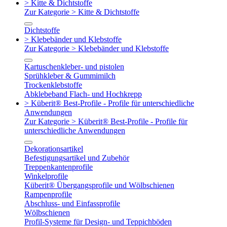
> Kitte & Dichtstoffe
Zur Kategorie > Kitte & Dichtstoffe
Dichtstoffe
> Klebebänder und Klebstoffe
Zur Kategorie > Klebebänder und Klebstoffe
Kartuschenkleber- und pistolen
Sprühkleber & Gummimilch
Trockenklebstoffe
Abklebeband Flach- und Hochkrepp
> Küberit® Best-Profile - Profile für unterschiedliche
Anwendungen
Zur Kategorie > Küberit® Best-Profile - Profile für
unterschiedliche Anwendungen
Dekorationsartikel
Befestigungsartikel und Zubehör
Treppenkantenprofile
Winkelprofile
Küberit® Übergangsprofile und Wölbschienen
Rampenprofile
Abschluss- und Einfassprofile
Wölbschienen
Profil-Systeme für Design- und Teppichböden