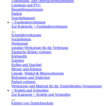
Unterboden- und Oberflächenbearbeitung
Linoleum und PVC
Baustellenausrüstung
Parkett
Spachtelmassen
> Fussbodenverlegung
Zur Kategorie > Fussbodenverlegung
Schneidewerkzeuge
Sockelleisten
Werkzeuge
sonstige Werkzeuge für die Verlegung
Elastische Beläge verlegen
Klebstoffe
Zubehör
Kellen und Spachtel
Messer und Klingen
Lineale, Winkel & Messwerkzeuge
Befestigen und Abdecken
Parkett verlegen
Werkzeuge und Material für die Teppichboden-Verspannung
> Ketteln und Schneiden
Zur Kategorie > Ketteln und Schneiden
Kleben von Teppichsockeln