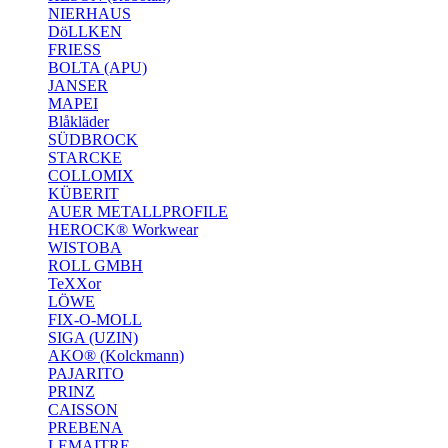
NIERHAUS
DöLLKEN
FRIESS
BOLTA (APU)
JANSER
MAPEI
Blåkläder
SÜDBROCK
STARCKE
COLLOMIX
KÜBERIT
AUER METALLPROFILE
HEROCK® Workwear
WISTOBA
ROLL GMBH
TeXXor
LÖWE
FIX-O-MOLL
SIGA (UZIN)
AKO® (Kolckmann)
PAJARITO
PRINZ
CAISSON
PREBENA
LEMAITRE