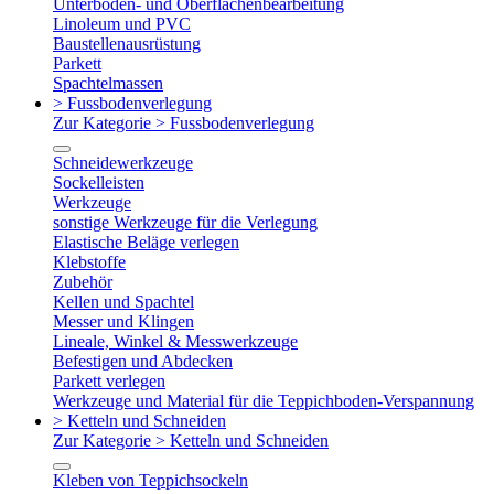
Unterboden- und Oberflächenbearbeitung
Linoleum und PVC
Baustellenausrüstung
Parkett
Spachtelmassen
> Fussbodenverlegung
Zur Kategorie > Fussbodenverlegung
Schneidewerkzeuge
Sockelleisten
Werkzeuge
sonstige Werkzeuge für die Verlegung
Elastische Beläge verlegen
Klebstoffe
Zubehör
Kellen und Spachtel
Messer und Klingen
Lineale, Winkel & Messwerkzeuge
Befestigen und Abdecken
Parkett verlegen
Werkzeuge und Material für die Teppichboden-Verspannung
> Ketteln und Schneiden
Zur Kategorie > Ketteln und Schneiden
Kleben von Teppichsockeln