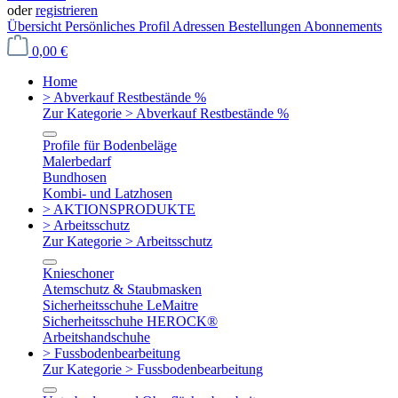
oder
registrieren
Übersicht
Persönliches Profil
Adressen
Bestellungen
Abonnements
0,00 €
Home
> Abverkauf Restbestände %
Zur Kategorie > Abverkauf Restbestände %
Profile für Bodenbeläge
Malerbedarf
Bundhosen
Kombi- und Latzhosen
> AKTIONSPRODUKTE
> Arbeitsschutz
Zur Kategorie > Arbeitsschutz
Knieschoner
Atemschutz & Staubmasken
Sicherheitsschuhe LeMaitre
Sicherheitsschuhe HEROCK®
Arbeitshandschuhe
> Fussbodenbearbeitung
Zur Kategorie > Fussbodenbearbeitung