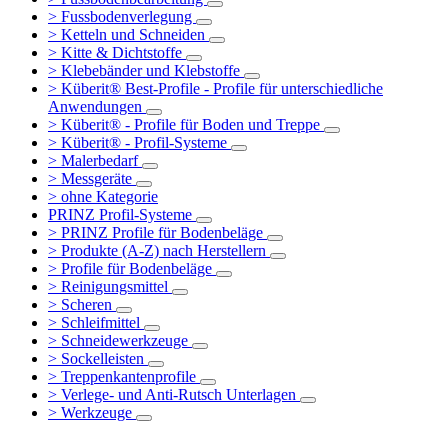
> Fussbodenverlegung
> Ketteln und Schneiden
> Kitte & Dichtstoffe
> Klebebänder und Klebstoffe
> Küberit® Best-Profile - Profile für unterschiedliche
Anwendungen
> Küberit® - Profile für Boden und Treppe
> Küberit® - Profil-Systeme
> Malerbedarf
> Messgeräte
> ohne Kategorie
PRINZ Profil-Systeme
> PRINZ Profile für Bodenbeläge
> Produkte (A-Z) nach Herstellern
> Profile für Bodenbeläge
> Reinigungsmittel
> Scheren
> Schleifmittel
> Schneidewerkzeuge
> Sockelleisten
> Treppenkantenprofile
> Verlege- und Anti-Rutsch Unterlagen
> Werkzeuge