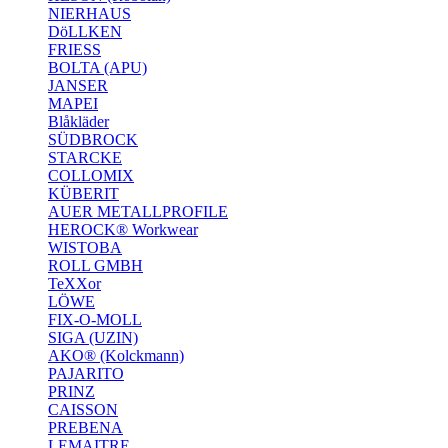
NIERHAUS
DöLLKEN
FRIESS
BOLTA (APU)
JANSER
MAPEI
Blåkläder
SÜDBROCK
STARCKE
COLLOMIX
KÜBERIT
AUER METALLPROFILE
HEROCK® Workwear
WISTOBA
ROLL GMBH
TeXXor
LÖWE
FIX-O-MOLL
SIGA (UZIN)
AKO® (Kolckmann)
PAJARITO
PRINZ
CAISSON
PREBENA
LEMAITRE