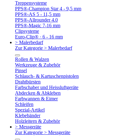
Treppensysteme
PPS®-Champion Star 4 - 9,5 mm
PPS®-AS 5 - 11,5 mm
PPS®-Allrounder 4.0
PPS®-Magic 7-16 mm
Clipsysteme
Euro-Clip® · 6 - 16 mm
> Malerbedarf
Zur Kategorie > Malerbedarf
Rollen & Walzen
Werkzeuge & Zubehör
Pinsel
Schlauch- & Kartuschenpistolen
Drahtbürsten
Farbschaber und Heissluftgeräte
Abdecken & Abkleben
Farbwannen & Eimer
Schleifen
Spezial-Artikel
Klebebänder
Holzleitern & Zubehör
> Messgeräte
Zur Kategorie > Messgeräte