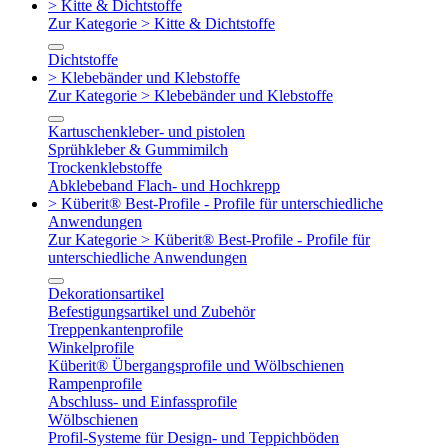
> Kitte & Dichtstoffe
Zur Kategorie > Kitte & Dichtstoffe
Dichtstoffe
> Klebebänder und Klebstoffe
Zur Kategorie > Klebebänder und Klebstoffe
Kartuschenkleber- und pistolen
Sprühkleber & Gummimilch
Trockenklebstoffe
Abklebeband Flach- und Hochkrepp
> Küberit® Best-Profile - Profile für unterschiedliche
Anwendungen
Zur Kategorie > Küberit® Best-Profile - Profile für
unterschiedliche Anwendungen
Dekorationsartikel
Befestigungsartikel und Zubehör
Treppenkantenprofile
Winkelprofile
Küberit® Übergangsprofile und Wölbschienen
Rampenprofile
Abschluss- und Einfassprofile
Wölbschienen
Profil-Systeme für Design- und Teppichböden