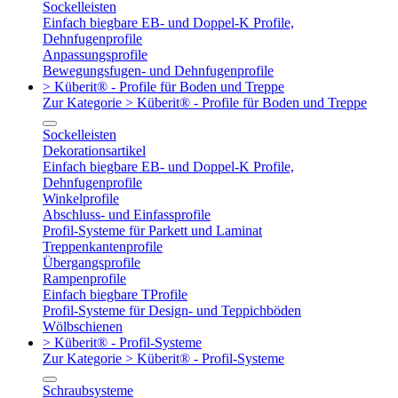
Sockelleisten
Einfach biegbare EB- und Doppel-K Profile,
Dehnfugenprofile
Anpassungsprofile
Bewegungsfugen- und Dehnfugenprofile
> Küberit® - Profile für Boden und Treppe
Zur Kategorie > Küberit® - Profile für Boden und Treppe
Sockelleisten
Dekorationsartikel
Einfach biegbare EB- und Doppel-K Profile,
Dehnfugenprofile
Winkelprofile
Abschluss- und Einfassprofile
Profil-Systeme für Parkett und Laminat
Treppenkantenprofile
Übergangsprofile
Rampenprofile
Einfach biegbare TProfile
Profil-Systeme für Design- und Teppichböden
Wölbschienen
> Küberit® - Profil-Systeme
Zur Kategorie > Küberit® - Profil-Systeme
Schraubsysteme