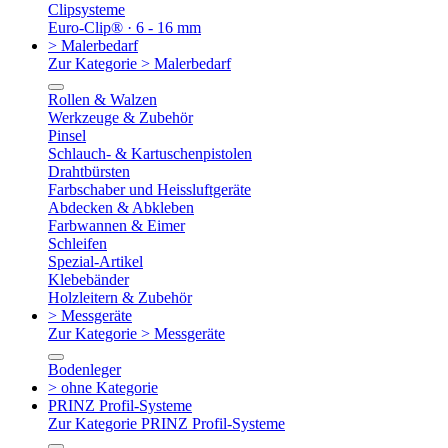
Clipsysteme
Euro-Clip® · 6 - 16 mm
> Malerbedarf
Zur Kategorie > Malerbedarf
Rollen & Walzen
Werkzeuge & Zubehör
Pinsel
Schlauch- & Kartuschenpistolen
Drahtbürsten
Farbschaber und Heissluftgeräte
Abdecken & Abkleben
Farbwannen & Eimer
Schleifen
Spezial-Artikel
Klebebänder
Holzleitern & Zubehör
> Messgeräte
Zur Kategorie > Messgeräte
Bodenleger
> ohne Kategorie
PRINZ Profil-Systeme
Zur Kategorie PRINZ Profil-Systeme