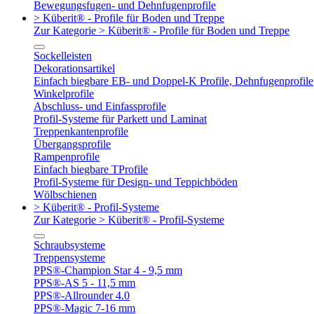
Bewegungsfugen- und Dehnfugenprofile
> Küberit® - Profile für Boden und Treppe
Zur Kategorie > Küberit® - Profile für Boden und Treppe
Sockelleisten
Dekorationsartikel
Einfach biegbare EB- und Doppel-K Profile, Dehnfugenprofile
Winkelprofile
Abschluss- und Einfassprofile
Profil-Systeme für Parkett und Laminat
Treppenkantenprofile
Übergangsprofile
Rampenprofile
Einfach biegbare TProfile
Profil-Systeme für Design- und Teppichböden
Wölbschienen
> Küberit® - Profil-Systeme
Zur Kategorie > Küberit® - Profil-Systeme
Schraubsysteme
Treppensysteme
PPS®-Champion Star 4 - 9,5 mm
PPS®-AS 5 - 11,5 mm
PPS®-Allrounder 4.0
PPS®-Magic 7-16 mm