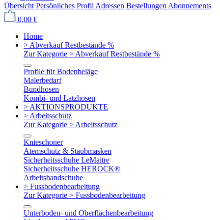
Übersicht
Persönliches Profil
Adressen
Bestellungen
Abonnements
0,00 €
Home
> Abverkauf Restbestände %
Zur Kategorie > Abverkauf Restbestände %
Profile für Bodenbeläge
Malerbedarf
Bundhosen
Kombi- und Latzhosen
> AKTIONSPRODUKTE
> Arbeitsschutz
Zur Kategorie > Arbeitsschutz
Knieschoner
Atemschutz & Staubmasken
Sicherheitsschuhe LeMaitre
Sicherheitsschuhe HEROCK®
Arbeitshandschuhe
> Fussbodenbearbeitung
Zur Kategorie > Fussbodenbearbeitung
Unterboden- und Oberflächenbearbeitung