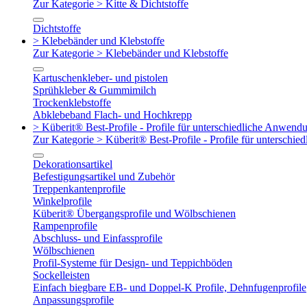
Zur Kategorie > Kitte & Dichtstoffe
Dichtstoffe
> Klebebänder und Klebstoffe
Zur Kategorie > Klebebänder und Klebstoffe
Kartuschenkleber- und pistolen
Sprühkleber & Gummimilch
Trockenklebstoffe
Abklebeband Flach- und Hochkrepp
> Küberit® Best-Profile - Profile für unterschiedliche Anwend
Zur Kategorie > Küberit® Best-Profile - Profile für untersch
Dekorationsartikel
Befestigungsartikel und Zubehör
Treppenkantenprofile
Winkelprofile
Küberit® Übergangsprofile und Wölbschienen
Rampenprofile
Abschluss- und Einfassprofile
Wölbschienen
Profil-Systeme für Design- und Teppichböden
Sockelleisten
Einfach biegbare EB- und Doppel-K Profile, Dehnfugenprofile
Anpassungsprofile