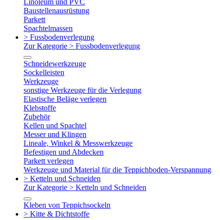
Linoleum und PVC
Baustellenausrüstung
Parkett
Spachtelmassen
> Fussbodenverlegung
Zur Kategorie > Fussbodenverlegung
Schneidewerkzeuge
Sockelleisten
Werkzeuge
sonstige Werkzeuge für die Verlegung
Elastische Beläge verlegen
Klebstoffe
Zubehör
Kellen und Spachtel
Messer und Klingen
Lineale, Winkel & Messwerkzeuge
Befestigen und Abdecken
Parkett verlegen
Werkzeuge und Material für die Teppichboden-Verspannung
> Ketteln und Schneiden
Zur Kategorie > Ketteln und Schneiden
Kleben von Teppichsockeln
> Kitte & Dichtstoffe