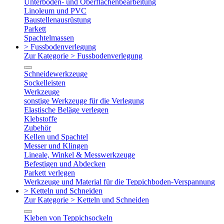
Unterboden- und Oberflächenbearbeitung
Linoleum und PVC
Baustellenausrüstung
Parkett
Spachtelmassen
> Fussbodenverlegung
Zur Kategorie > Fussbodenverlegung
Schneidewerkzeuge
Sockelleisten
Werkzeuge
sonstige Werkzeuge für die Verlegung
Elastische Beläge verlegen
Klebstoffe
Zubehör
Kellen und Spachtel
Messer und Klingen
Lineale, Winkel & Messwerkzeuge
Befestigen und Abdecken
Parkett verlegen
Werkzeuge und Material für die Teppichboden-Verspannung
> Ketteln und Schneiden
Zur Kategorie > Ketteln und Schneiden
Kleben von Teppichsockeln