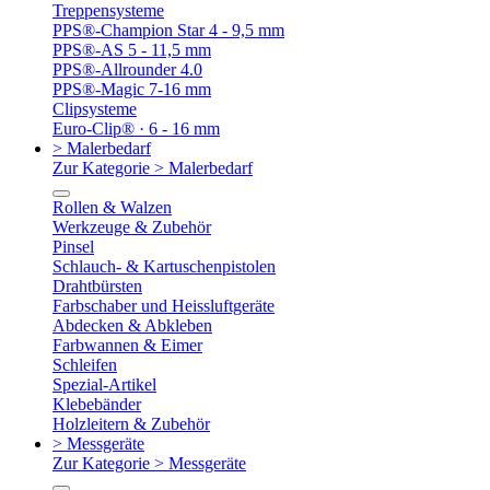
Treppensysteme
PPS®-Champion Star 4 - 9,5 mm
PPS®-AS 5 - 11,5 mm
PPS®-Allrounder 4.0
PPS®-Magic 7-16 mm
Clipsysteme
Euro-Clip® · 6 - 16 mm
> Malerbedarf
Zur Kategorie > Malerbedarf
Rollen & Walzen
Werkzeuge & Zubehör
Pinsel
Schlauch- & Kartuschenpistolen
Drahtbürsten
Farbschaber und Heissluftgeräte
Abdecken & Abkleben
Farbwannen & Eimer
Schleifen
Spezial-Artikel
Klebebänder
Holzleitern & Zubehör
> Messgeräte
Zur Kategorie > Messgeräte