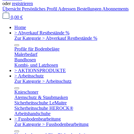
oder
registrieren
Übersicht
Persönliches Profil
Adressen
Bestellungen
Abonnements
0,00 €
Home
> Abverkauf Restbestände %
Zur Kategorie > Abverkauf Restbestände %
Profile für Bodenbeläge
Malerbedarf
Bundhosen
Kombi- und Latzhosen
> AKTIONSPRODUKTE
> Arbeitsschutz
Zur Kategorie > Arbeitsschutz
Knieschoner
Atemschutz & Staubmasken
Sicherheitsschuhe LeMaitre
Sicherheitsschuhe HEROCK®
Arbeitshandschuhe
> Fussbodenbearbeitung
Zur Kategorie > Fussbodenbearbeitung