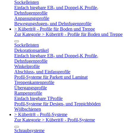
Sockelleisten
Einfach biegbare EB- und Doppel-K Profile,
Dehnfugenprofile
Anpassungsprofile
Bewegungsfugen- und Dehnfugenprofile
> Küberit® - Profile für Boden und Treppe
Zur Kategorie > Küberit® - Profile für Boden und Treppe
Sockelleisten
Dekorationsartikel
Einfach biegbare EB- und Doppel-K Profile,
Dehnfugenprofile
Winkelprofile
Abschluss- und Einfassprofile
Profil-Systeme für Parkett und Laminat
Treppenkantenprofile
Übergangsprofile
Rampenprofile
Einfach biegbare TProfile
Profil-Systeme für Design- und Teppichböden
Wölbschienen
> Küberit® - Profil-Systeme
Zur Kategorie > Küberit® - Profil-Systeme
Schraubsysteme