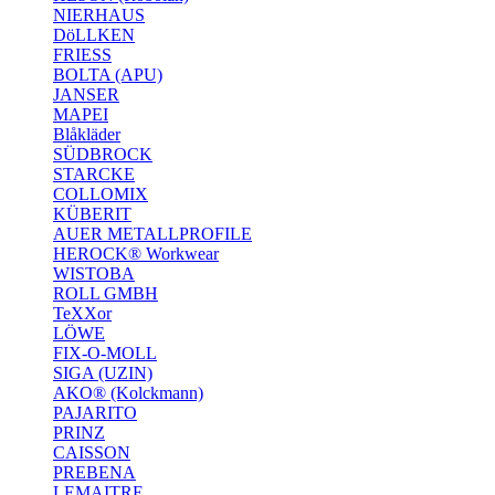
NIERHAUS
DöLLKEN
FRIESS
BOLTA (APU)
JANSER
MAPEI
Blåkläder
SÜDBROCK
STARCKE
COLLOMIX
KÜBERIT
AUER METALLPROFILE
HEROCK® Workwear
WISTOBA
ROLL GMBH
TeXXor
LÖWE
FIX-O-MOLL
SIGA (UZIN)
AKO® (Kolckmann)
PAJARITO
PRINZ
CAISSON
PREBENA
LEMAITRE