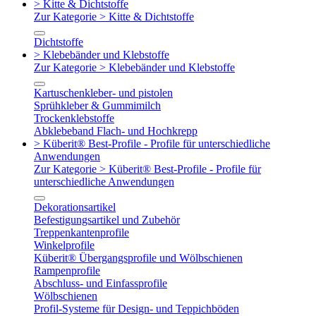
> Kitte & Dichtstoffe
Zur Kategorie > Kitte & Dichtstoffe
Dichtstoffe
> Klebebänder und Klebstoffe
Zur Kategorie > Klebebänder und Klebstoffe
Kartuschenkleber- und pistolen
Sprühkleber & Gummimilch
Trockenklebstoffe
Abklebeband Flach- und Hochkrepp
> Küberit® Best-Profile - Profile für unterschiedliche
Anwendungen
Zur Kategorie > Küberit® Best-Profile - Profile für
unterschiedliche Anwendungen
Dekorationsartikel
Befestigungsartikel und Zubehör
Treppenkantenprofile
Winkelprofile
Küberit® Übergangsprofile und Wölbschienen
Rampenprofile
Abschluss- und Einfassprofile
Wölbschienen
Profil-Systeme für Design- und Teppichböden