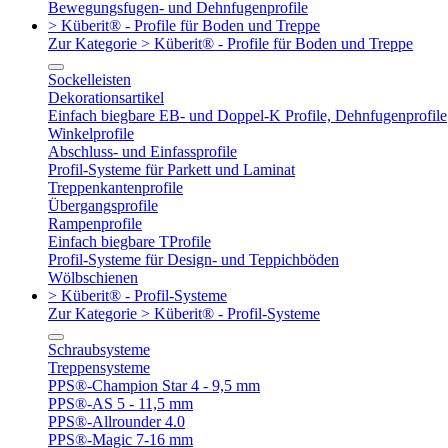
Bewegungsfugen- und Dehnfugenprofile
> Küberit® - Profile für Boden und Treppe
Zur Kategorie > Küberit® - Profile für Boden und Treppe
Sockelleisten
Dekorationsartikel
Einfach biegbare EB- und Doppel-K Profile, Dehnfugenprofile
Winkelprofile
Abschluss- und Einfassprofile
Profil-Systeme für Parkett und Laminat
Treppenkantenprofile
Übergangsprofile
Rampenprofile
Einfach biegbare TProfile
Profil-Systeme für Design- und Teppichböden
Wölbschienen
> Küberit® - Profil-Systeme
Zur Kategorie > Küberit® - Profil-Systeme
Schraubsysteme
Treppensysteme
PPS®-Champion Star 4 - 9,5 mm
PPS®-AS 5 - 11,5 mm
PPS®-Allrounder 4.0
PPS®-Magic 7-16 mm