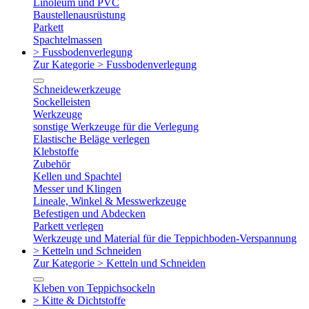
Linoleum und PVC
Baustellenausrüstung
Parkett
Spachtelmassen
> Fussbodenverlegung
Zur Kategorie > Fussbodenverlegung
Schneidewerkzeuge
Sockelleisten
Werkzeuge
sonstige Werkzeuge für die Verlegung
Elastische Beläge verlegen
Klebstoffe
Zubehör
Kellen und Spachtel
Messer und Klingen
Lineale, Winkel & Messwerkzeuge
Befestigen und Abdecken
Parkett verlegen
Werkzeuge und Material für die Teppichboden-Verspannung
> Ketteln und Schneiden
Zur Kategorie > Ketteln und Schneiden
Kleben von Teppichsockeln
> Kitte & Dichtstoffe