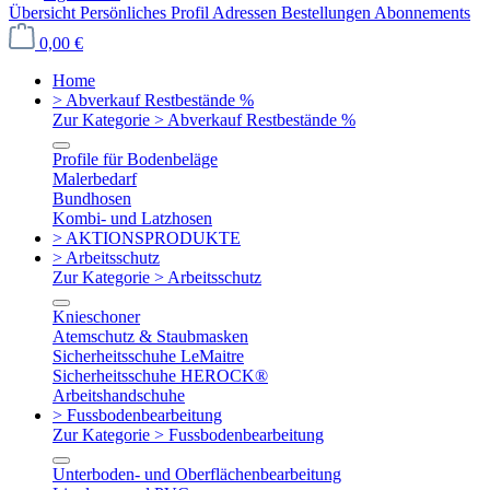
Übersicht
Persönliches Profil
Adressen
Bestellungen
Abonnements
0,00 €
Home
> Abverkauf Restbestände %
Zur Kategorie > Abverkauf Restbestände %
Profile für Bodenbeläge
Malerbedarf
Bundhosen
Kombi- und Latzhosen
> AKTIONSPRODUKTE
> Arbeitsschutz
Zur Kategorie > Arbeitsschutz
Knieschoner
Atemschutz & Staubmasken
Sicherheitsschuhe LeMaitre
Sicherheitsschuhe HEROCK®
Arbeitshandschuhe
> Fussbodenbearbeitung
Zur Kategorie > Fussbodenbearbeitung
Unterboden- und Oberflächenbearbeitung