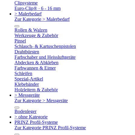
Clipsysteme
Euro-Clip® · 6 - 16 mm
> Malerbedarf
Zur Kategorie > Malerbedarf
Rollen & Walzen
Werkzeuge & Zubehör
Pinsel
Schlauch- & Kartuschenpistolen
Drahtbürsten
Farbschaber und Heissluftgeräte
Abdecken & Abkleben
Farbwannen & Eimer
Schleifen
Spezial-Artikel
Klebebänder
Holzleitern & Zubehör
> Messgeräte
Zur Kategorie > Messgeräte
Bodenleger
> ohne Kategorie
PRINZ Profil-Systeme
Zur Kategorie PRINZ Profil-Systeme