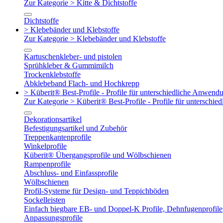
Zur Kategorie > Kitte & Dichtstoffe
Dichtstoffe
> Klebebänder und Klebstoffe
Zur Kategorie > Klebebänder und Klebstoffe
Kartuschenkleber- und pistolen
Sprühkleber & Gummimilch
Trockenklebstoffe
Abklebeband Flach- und Hochkrepp
> Küberit® Best-Profile - Profile für unterschiedliche Anwend
Zur Kategorie > Küberit® Best-Profile - Profile für untersch
Dekorationsartikel
Befestigungsartikel und Zubehör
Treppenkantenprofile
Winkelprofile
Küberit® Übergangsprofile und Wölbschienen
Rampenprofile
Abschluss- und Einfassprofile
Wölbschienen
Profil-Systeme für Design- und Teppichböden
Sockelleisten
Einfach biegbare EB- und Doppel-K Profile, Dehnfugenprofile
Anpassungsprofile