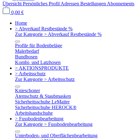
Übersicht
Persönliches Profil
Adressen
Bestellungen
Abonnements
0,00 €
Home
> Abverkauf Restbestände %
Zur Kategorie > Abverkauf Restbestände %
Profile für Bodenbeläge
Malerbedarf
Bundhosen
Kombi- und Latzhosen
> AKTIONSPRODUKTE
> Arbeitsschutz
Zur Kategorie > Arbeitsschutz
Knieschoner
Atemschutz & Staubmasken
Sicherheitsschuhe LeMaitre
Sicherheitsschuhe HEROCK®
Arbeitshandschuhe
> Fussbodenbearbeitung
Zur Kategorie > Fussbodenbearbeitung
Unterboden- und Oberflächenbearbeitung