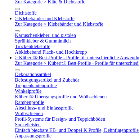
Zur Kategorie > Kitte & Dichtstoffe
Dichtstoffe
> Klebebänder und Klebstoffe
Zur Kategorie > Klebebänder und Klebstoffe
Kartuschenkleber- und pistolen
Sprühkleber & Gummimilch
Trockenklebstoffe
Abklebeband Flach- und Hochkrepp
> Küberit® Best-Profile - Profile für unterschiedliche Anwend
Zur Kategorie > Küberit® Best-Profile - Profile für untersch
Dekorationsartikel
Befestigungsartikel und Zubehör
Treppenkantenprofile
Winkelprofile
Küberit® Übergangsprofile und Wölbschienen
Rampenprofile
Abschluss- und Einfassprofile
Wölbschienen
Profil-Systeme für Design- und Teppichböden
Sockelleisten
Einfach biegbare EB- und Doppel-K Profile, Dehnfugenprofile
Anpassungsprofile