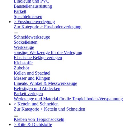
Linoleum und PVC
Baustellenausrüstung
Parkett
Spachtelmassen
> Fussbodenverlegung
Zur Kategorie > Fussbodenverlegung
Schneidewerkzeuge
Sockelleisten
Werkzeuge
sonstige Werkzeuge für die Verlegung
Elastische Beläge verlegen
Klebstoffe
Zubehör
Kellen und Spachtel
Messer und Klingen
Lineale, Winkel & Messwerkzeuge
Befestigen und Abdecken
Parkett verlegen
Werkzeuge und Material für die Teppichboden-Verspannung
> Ketteln und Schneiden
Zur Kategorie > Ketteln und Schneiden
Kleben von Teppichsockeln
> Kitte & Dichtstoffe