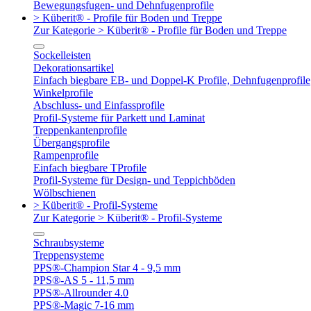
Bewegungsfugen- und Dehnfugenprofile
> Küberit® - Profile für Boden und Treppe
Zur Kategorie > Küberit® - Profile für Boden und Treppe
Sockelleisten
Dekorationsartikel
Einfach biegbare EB- und Doppel-K Profile, Dehnfugenprofile
Winkelprofile
Abschluss- und Einfassprofile
Profil-Systeme für Parkett und Laminat
Treppenkantenprofile
Übergangsprofile
Rampenprofile
Einfach biegbare TProfile
Profil-Systeme für Design- und Teppichböden
Wölbschienen
> Küberit® - Profil-Systeme
Zur Kategorie > Küberit® - Profil-Systeme
Schraubsysteme
Treppensysteme
PPS®-Champion Star 4 - 9,5 mm
PPS®-AS 5 - 11,5 mm
PPS®-Allrounder 4.0
PPS®-Magic 7-16 mm