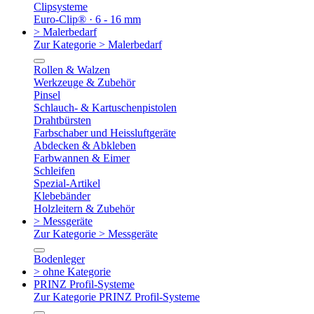
Clipsysteme
Euro-Clip® · 6 - 16 mm
> Malerbedarf
Zur Kategorie > Malerbedarf
Rollen & Walzen
Werkzeuge & Zubehör
Pinsel
Schlauch- & Kartuschenpistolen
Drahtbürsten
Farbschaber und Heissluftgeräte
Abdecken & Abkleben
Farbwannen & Eimer
Schleifen
Spezial-Artikel
Klebebänder
Holzleitern & Zubehör
> Messgeräte
Zur Kategorie > Messgeräte
Bodenleger
> ohne Kategorie
PRINZ Profil-Systeme
Zur Kategorie PRINZ Profil-Systeme