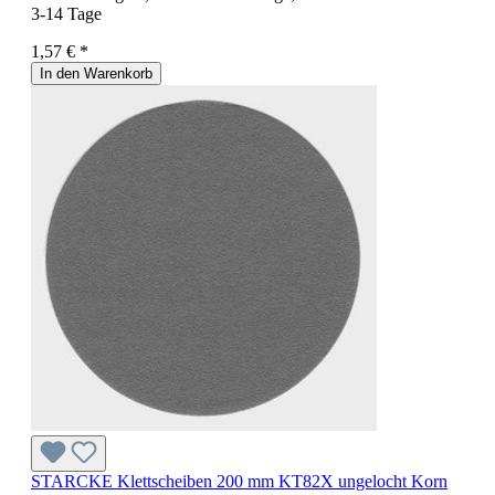
3-14 Tage
1,57 € *
In den Warenkorb
STARCKE Klettscheiben 200 mm KT82X ungelocht Korn