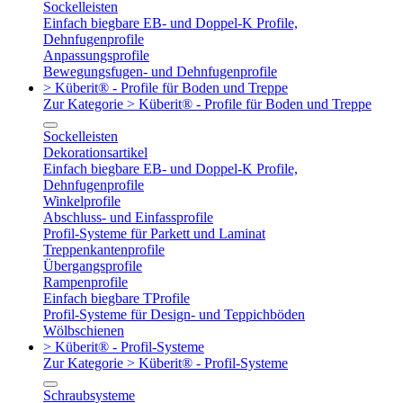
Sockelleisten
Einfach biegbare EB- und Doppel-K Profile,
Dehnfugenprofile
Anpassungsprofile
Bewegungsfugen- und Dehnfugenprofile
> Küberit® - Profile für Boden und Treppe
Zur Kategorie > Küberit® - Profile für Boden und Treppe
Sockelleisten
Dekorationsartikel
Einfach biegbare EB- und Doppel-K Profile,
Dehnfugenprofile
Winkelprofile
Abschluss- und Einfassprofile
Profil-Systeme für Parkett und Laminat
Treppenkantenprofile
Übergangsprofile
Rampenprofile
Einfach biegbare TProfile
Profil-Systeme für Design- und Teppichböden
Wölbschienen
> Küberit® - Profil-Systeme
Zur Kategorie > Küberit® - Profil-Systeme
Schraubsysteme