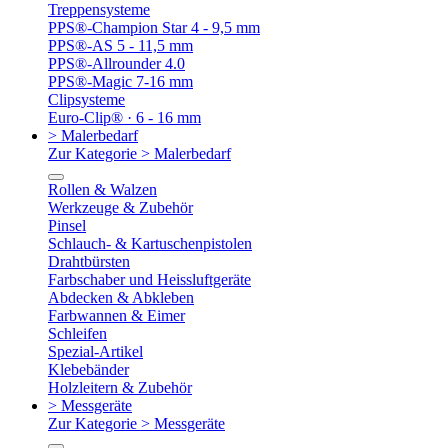
Treppensysteme
PPS®-Champion Star 4 - 9,5 mm
PPS®-AS 5 - 11,5 mm
PPS®-Allrounder 4.0
PPS®-Magic 7-16 mm
Clipsysteme
Euro-Clip® · 6 - 16 mm
> Malerbedarf
Zur Kategorie > Malerbedarf
Rollen & Walzen
Werkzeuge & Zubehör
Pinsel
Schlauch- & Kartuschenpistolen
Drahtbürsten
Farbschaber und Heissluftgeräte
Abdecken & Abkleben
Farbwannen & Eimer
Schleifen
Spezial-Artikel
Klebebänder
Holzleitern & Zubehör
> Messgeräte
Zur Kategorie > Messgeräte