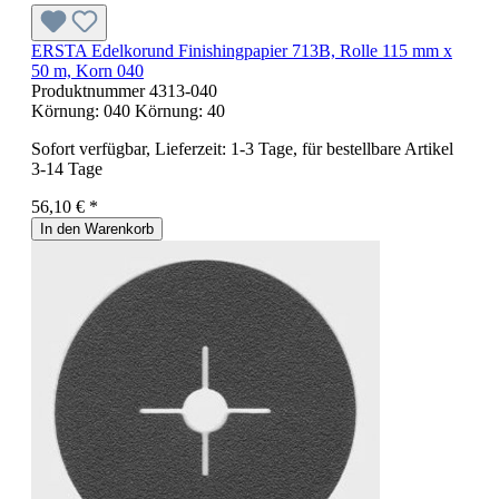
ERSTA Edelkorund Finishingpapier 713B, Rolle 115 mm x
50 m, Korn 040
Produktnummer
4313-040
Körnung:
040
Körnung:
40
Sofort verfügbar, Lieferzeit: 1-3 Tage, für bestellbare Artikel
3-14 Tage
56,10 € *
In den Warenkorb