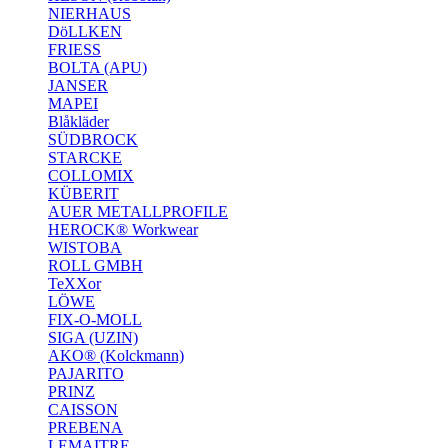
NIERHAUS
DöLLKEN
FRIESS
BOLTA (APU)
JANSER
MAPEI
Blåkläder
SÜDBROCK
STARCKE
COLLOMIX
KÜBERIT
AUER METALLPROFILE
HEROCK® Workwear
WISTOBA
ROLL GMBH
TeXXor
LÖWE
FIX-O-MOLL
SIGA (UZIN)
AKO® (Kolckmann)
PAJARITO
PRINZ
CAISSON
PREBENA
LEMAITRE