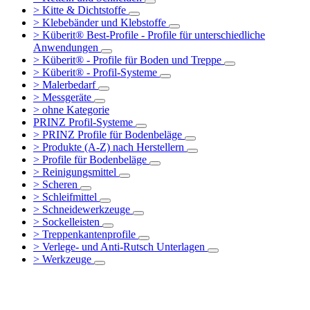
> Kitte & Dichtstoffe
> Klebebänder und Klebstoffe
> Küberit® Best-Profile - Profile für unterschiedliche
Anwendungen
> Küberit® - Profile für Boden und Treppe
> Küberit® - Profil-Systeme
> Malerbedarf
> Messgeräte
> ohne Kategorie
PRINZ Profil-Systeme
> PRINZ Profile für Bodenbeläge
> Produkte (A-Z) nach Herstellern
> Profile für Bodenbeläge
> Reinigungsmittel
> Scheren
> Schleifmittel
> Schneidewerkzeuge
> Sockelleisten
> Treppenkantenprofile
> Verlege- und Anti-Rutsch Unterlagen
> Werkzeuge