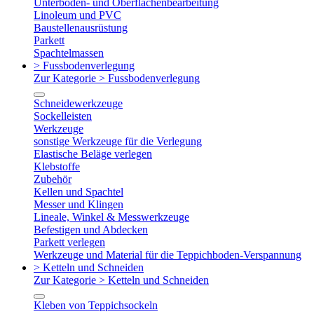
Unterboden- und Oberflächenbearbeitung
Linoleum und PVC
Baustellenausrüstung
Parkett
Spachtelmassen
> Fussbodenverlegung
Zur Kategorie > Fussbodenverlegung
Schneidewerkzeuge
Sockelleisten
Werkzeuge
sonstige Werkzeuge für die Verlegung
Elastische Beläge verlegen
Klebstoffe
Zubehör
Kellen und Spachtel
Messer und Klingen
Lineale, Winkel & Messwerkzeuge
Befestigen und Abdecken
Parkett verlegen
Werkzeuge und Material für die Teppichboden-Verspannung
> Ketteln und Schneiden
Zur Kategorie > Ketteln und Schneiden
Kleben von Teppichsockeln