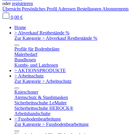
oder
registrieren
Übersicht
Persönliches Profil
Adressen
Bestellungen
Abonnements
0,00 €
Home
> Abverkauf Restbestände %
Zur Kategorie > Abverkauf Restbestände %
Profile für Bodenbeläge
Malerbedarf
Bundhosen
Kombi- und Latzhosen
> AKTIONSPRODUKTE
> Arbeitsschutz
Zur Kategorie > Arbeitsschutz
Knieschoner
Atemschutz & Staubmasken
Sicherheitsschuhe LeMaitre
Sicherheitsschuhe HEROCK®
Arbeitshandschuhe
> Fussbodenbearbeitung
Zur Kategorie > Fussbodenbearbeitung