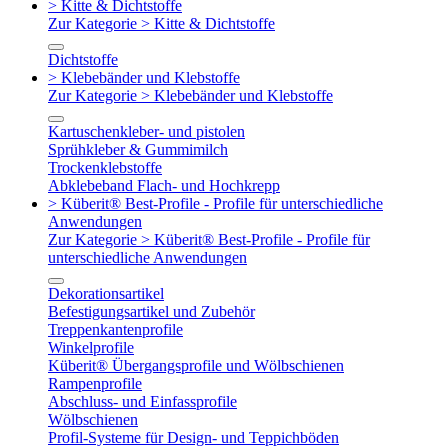
> Kitte & Dichtstoffe
Zur Kategorie > Kitte & Dichtstoffe
Dichtstoffe
> Klebebänder und Klebstoffe
Zur Kategorie > Klebebänder und Klebstoffe
Kartuschenkleber- und pistolen
Sprühkleber & Gummimilch
Trockenklebstoffe
Abklebeband Flach- und Hochkrepp
> Küberit® Best-Profile - Profile für unterschiedliche
Anwendungen
Zur Kategorie > Küberit® Best-Profile - Profile für
unterschiedliche Anwendungen
Dekorationsartikel
Befestigungsartikel und Zubehör
Treppenkantenprofile
Winkelprofile
Küberit® Übergangsprofile und Wölbschienen
Rampenprofile
Abschluss- und Einfassprofile
Wölbschienen
Profil-Systeme für Design- und Teppichböden