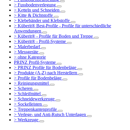
> Fussbodenverlegung
> Ketteln und Schneiden
> Kitte & Dichtstoffe
> Klebebänder und Klebstoffe
> Küberit® Best-Profile - Profile für unterschiedliche
Anwendungen
> Küberit® - Profile für Boden und Treppe
> Küberit® - Profil-Systeme
> Malerbedarf
> Messgeräte
> ohne Kategorie
PRINZ Profil-Systeme
> PRINZ Profile für Bodenbeläge
> Produkte (A-Z) nach Herstellern
> Profile für Bodenbeläge
> Reinigungsmittel
> Scheren
> Schleifmittel
> Schneidewerkzeuge
> Sockelleisten
> Treppenkantenprofile
> Verlege- und Anti-Rutsch Unterlagen
> Werkzeuge