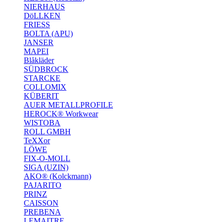
NIERHAUS
DöLLKEN
FRIESS
BOLTA (APU)
JANSER
MAPEI
Blåkläder
SÜDBROCK
STARCKE
COLLOMIX
KÜBERIT
AUER METALLPROFILE
HEROCK® Workwear
WISTOBA
ROLL GMBH
TeXXor
LÖWE
FIX-O-MOLL
SIGA (UZIN)
AKO® (Kolckmann)
PAJARITO
PRINZ
CAISSON
PREBENA
LEMAITRE