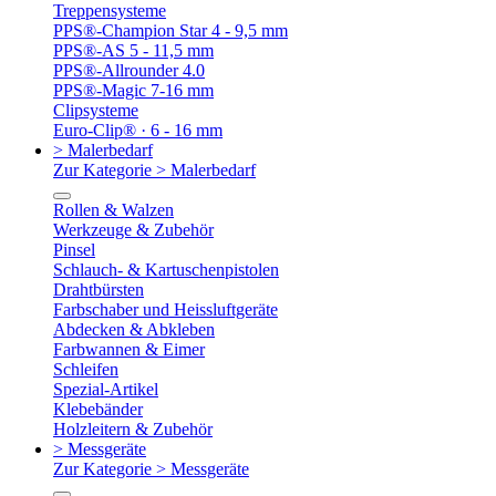
Treppensysteme
PPS®-Champion Star 4 - 9,5 mm
PPS®-AS 5 - 11,5 mm
PPS®-Allrounder 4.0
PPS®-Magic 7-16 mm
Clipsysteme
Euro-Clip® · 6 - 16 mm
> Malerbedarf
Zur Kategorie > Malerbedarf
Rollen & Walzen
Werkzeuge & Zubehör
Pinsel
Schlauch- & Kartuschenpistolen
Drahtbürsten
Farbschaber und Heissluftgeräte
Abdecken & Abkleben
Farbwannen & Eimer
Schleifen
Spezial-Artikel
Klebebänder
Holzleitern & Zubehör
> Messgeräte
Zur Kategorie > Messgeräte