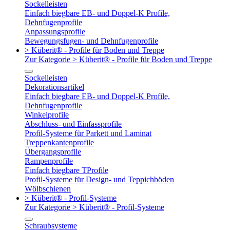
Sockelleisten
Einfach biegbare EB- und Doppel-K Profile,
Dehnfugenprofile
Anpassungsprofile
Bewegungsfugen- und Dehnfugenprofile
> Küberit® - Profile für Boden und Treppe
Zur Kategorie > Küberit® - Profile für Boden und Treppe
Sockelleisten
Dekorationsartikel
Einfach biegbare EB- und Doppel-K Profile,
Dehnfugenprofile
Winkelprofile
Abschluss- und Einfassprofile
Profil-Systeme für Parkett und Laminat
Treppenkantenprofile
Übergangsprofile
Rampenprofile
Einfach biegbare TProfile
Profil-Systeme für Design- und Teppichböden
Wölbschienen
> Küberit® - Profil-Systeme
Zur Kategorie > Küberit® - Profil-Systeme
Schraubsysteme