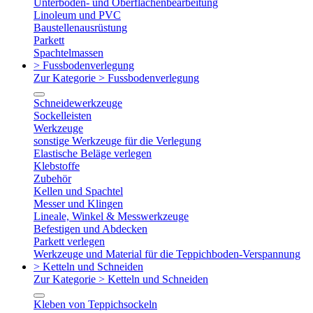
Unterboden- und Oberflächenbearbeitung
Linoleum und PVC
Baustellenausrüstung
Parkett
Spachtelmassen
> Fussbodenverlegung
Zur Kategorie > Fussbodenverlegung
Schneidewerkzeuge
Sockelleisten
Werkzeuge
sonstige Werkzeuge für die Verlegung
Elastische Beläge verlegen
Klebstoffe
Zubehör
Kellen und Spachtel
Messer und Klingen
Lineale, Winkel & Messwerkzeuge
Befestigen und Abdecken
Parkett verlegen
Werkzeuge und Material für die Teppichboden-Verspannung
> Ketteln und Schneiden
Zur Kategorie > Ketteln und Schneiden
Kleben von Teppichsockeln