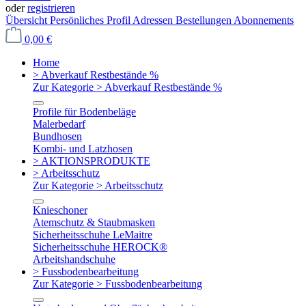
oder
registrieren
Übersicht
Persönliches Profil
Adressen
Bestellungen
Abonnements
0,00 €
Home
> Abverkauf Restbestände %
Zur Kategorie > Abverkauf Restbestände %
Profile für Bodenbeläge
Malerbedarf
Bundhosen
Kombi- und Latzhosen
> AKTIONSPRODUKTE
> Arbeitsschutz
Zur Kategorie > Arbeitsschutz
Knieschoner
Atemschutz & Staubmasken
Sicherheitsschuhe LeMaitre
Sicherheitsschuhe HEROCK®
Arbeitshandschuhe
> Fussbodenbearbeitung
Zur Kategorie > Fussbodenbearbeitung