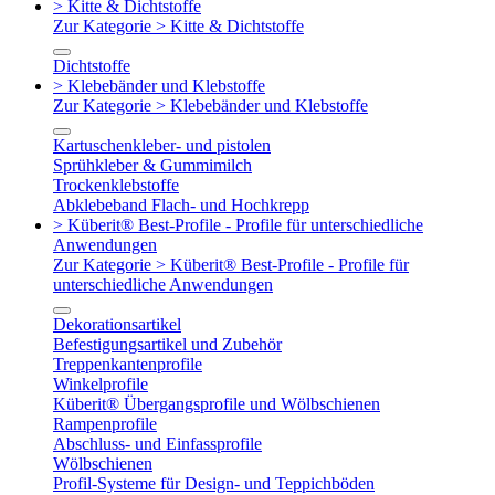
> Kitte & Dichtstoffe
Zur Kategorie > Kitte & Dichtstoffe
Dichtstoffe
> Klebebänder und Klebstoffe
Zur Kategorie > Klebebänder und Klebstoffe
Kartuschenkleber- und pistolen
Sprühkleber & Gummimilch
Trockenklebstoffe
Abklebeband Flach- und Hochkrepp
> Küberit® Best-Profile - Profile für unterschiedliche
Anwendungen
Zur Kategorie > Küberit® Best-Profile - Profile für
unterschiedliche Anwendungen
Dekorationsartikel
Befestigungsartikel und Zubehör
Treppenkantenprofile
Winkelprofile
Küberit® Übergangsprofile und Wölbschienen
Rampenprofile
Abschluss- und Einfassprofile
Wölbschienen
Profil-Systeme für Design- und Teppichböden