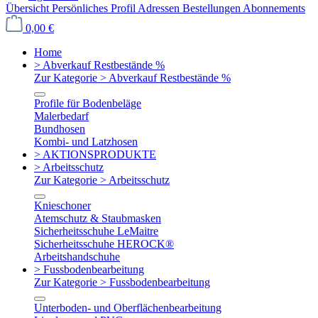
Übersicht
Persönliches Profil
Adressen
Bestellungen
Abonnements
0,00 €
Home
> Abverkauf Restbestände %
Zur Kategorie > Abverkauf Restbestände %
Profile für Bodenbeläge
Malerbedarf
Bundhosen
Kombi- und Latzhosen
> AKTIONSPRODUKTE
> Arbeitsschutz
Zur Kategorie > Arbeitsschutz
Knieschoner
Atemschutz & Staubmasken
Sicherheitsschuhe LeMaitre
Sicherheitsschuhe HEROCK®
Arbeitshandschuhe
> Fussbodenbearbeitung
Zur Kategorie > Fussbodenbearbeitung
Unterboden- und Oberflächenbearbeitung