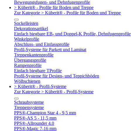
Bewegungsfugen- und Dehnfugenprofile
> Küberit® - Profile für Boden und Treppe
Zur Kategorie > Küberit® - Profile für Boden und Treppe
Sockelleisten
Dekorationsartikel
Einfach biegbare EB- und Doppel-K Profile, Dehnfugenprofile
Winkelprofile
Abschluss- und Einfassprofile
Profil-Systeme für Parkett und Laminat
Treppenkantenprofile
Übergangsprofile
Rampenprofile
Einfach biegbare TProfile
Profil-Systeme für Design- und Teppichböden
Wölbschienen
> Küberit® - Profil-Systeme
Zur Kategorie > Küberit® - Profil-Systeme
Schraubsysteme
Treppensysteme
PPS®-Champion Star 4 - 9,5 mm
PPS®-AS 5 - 11,5 mm
PPS®-Allrounder 4.0
PPS®-Magic 7-16 mm