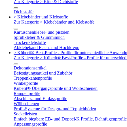
Zur Kategorie > Kitte & Dichtstoffe
Dichtstoffe
> Klebebänder und Klebstoffe
Zur Kategorie > Klebebänder und Klebstoffe
Kartuschenkleber- und pistolen
Sprühkleber & Gummimilch
Trockenklebstoffe
Abklebeband Flach- und Hochkrepp
> Küberit® Best-Profile - Profile für unterschiedliche Anwend
Zur Kategorie > Küberit® Best-Profile - Profile für untersch
Dekorationsartikel
Befestigungsartikel und Zubehör
Treppenkantenprofile
Winkelprofile
Küberit® Übergangsprofile und Wölbschienen
Rampenprofile
Abschluss- und Einfassprofile
Wölbschienen
Profil-Systeme für Design- und Teppichböden
Sockelleisten
Einfach biegbare EB- und Doppel-K Profile, Dehnfugenprofile
Anpassungsprofile