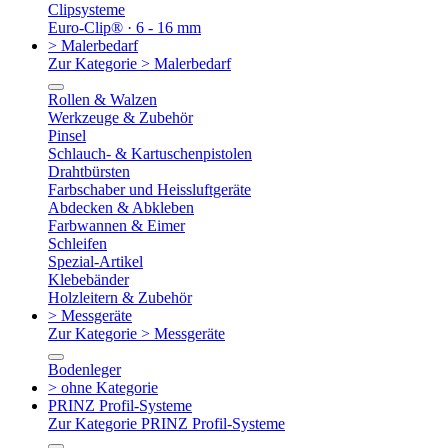
Clipsysteme
Euro-Clip® · 6 - 16 mm
> Malerbedarf
Zur Kategorie > Malerbedarf
Rollen & Walzen
Werkzeuge & Zubehör
Pinsel
Schlauch- & Kartuschenpistolen
Drahtbürsten
Farbschaber und Heissluftgeräte
Abdecken & Abkleben
Farbwannen & Eimer
Schleifen
Spezial-Artikel
Klebebänder
Holzleitern & Zubehör
> Messgeräte
Zur Kategorie > Messgeräte
Bodenleger
> ohne Kategorie
PRINZ Profil-Systeme
Zur Kategorie PRINZ Profil-Systeme