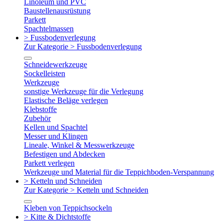
Linoleum und PVC
Baustellenausrüstung
Parkett
Spachtelmassen
> Fussbodenverlegung
Zur Kategorie > Fussbodenverlegung
Schneidewerkzeuge
Sockelleisten
Werkzeuge
sonstige Werkzeuge für die Verlegung
Elastische Beläge verlegen
Klebstoffe
Zubehör
Kellen und Spachtel
Messer und Klingen
Lineale, Winkel & Messwerkzeuge
Befestigen und Abdecken
Parkett verlegen
Werkzeuge und Material für die Teppichboden-Verspannung
> Ketteln und Schneiden
Zur Kategorie > Ketteln und Schneiden
Kleben von Teppichsockeln
> Kitte & Dichtstoffe