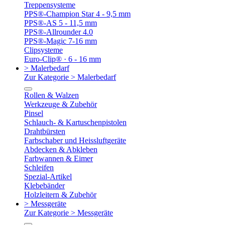
Treppensysteme
PPS®-Champion Star 4 - 9,5 mm
PPS®-AS 5 - 11,5 mm
PPS®-Allrounder 4.0
PPS®-Magic 7-16 mm
Clipsysteme
Euro-Clip® · 6 - 16 mm
> Malerbedarf
Zur Kategorie > Malerbedarf
Rollen & Walzen
Werkzeuge & Zubehör
Pinsel
Schlauch- & Kartuschenpistolen
Drahtbürsten
Farbschaber und Heissluftgeräte
Abdecken & Abkleben
Farbwannen & Eimer
Schleifen
Spezial-Artikel
Klebebänder
Holzleitern & Zubehör
> Messgeräte
Zur Kategorie > Messgeräte