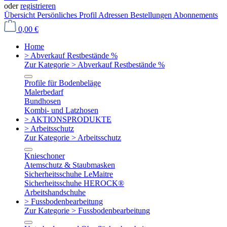
oder
registrieren
Übersicht
Persönliches Profil
Adressen
Bestellungen
Abonnements
0,00 €
Home
> Abverkauf Restbestände %
Zur Kategorie > Abverkauf Restbestände %
Profile für Bodenbeläge
Malerbedarf
Bundhosen
Kombi- und Latzhosen
> AKTIONSPRODUKTE
> Arbeitsschutz
Zur Kategorie > Arbeitsschutz
Knieschoner
Atemschutz & Staubmasken
Sicherheitsschuhe LeMaitre
Sicherheitsschuhe HEROCK®
Arbeitshandschuhe
> Fussbodenbearbeitung
Zur Kategorie > Fussbodenbearbeitung