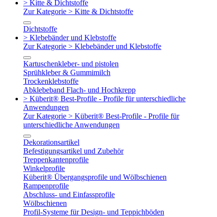
> Kitte & Dichtstoffe
Zur Kategorie > Kitte & Dichtstoffe
Dichtstoffe
> Klebebänder und Klebstoffe
Zur Kategorie > Klebebänder und Klebstoffe
Kartuschenkleber- und pistolen
Sprühkleber & Gummimilch
Trockenklebstoffe
Abklebeband Flach- und Hochkrepp
> Küberit® Best-Profile - Profile für unterschiedliche
Anwendungen
Zur Kategorie > Küberit® Best-Profile - Profile für
unterschiedliche Anwendungen
Dekorationsartikel
Befestigungsartikel und Zubehör
Treppenkantenprofile
Winkelprofile
Küberit® Übergangsprofile und Wölbschienen
Rampenprofile
Abschluss- und Einfassprofile
Wölbschienen
Profil-Systeme für Design- und Teppichböden