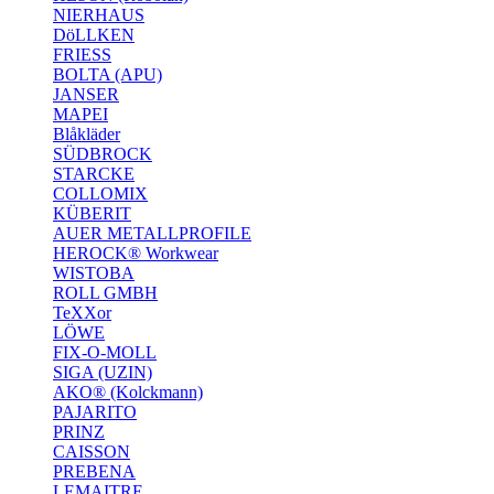
NIERHAUS
DöLLKEN
FRIESS
BOLTA (APU)
JANSER
MAPEI
Blåkläder
SÜDBROCK
STARCKE
COLLOMIX
KÜBERIT
AUER METALLPROFILE
HEROCK® Workwear
WISTOBA
ROLL GMBH
TeXXor
LÖWE
FIX-O-MOLL
SIGA (UZIN)
AKO® (Kolckmann)
PAJARITO
PRINZ
CAISSON
PREBENA
LEMAITRE