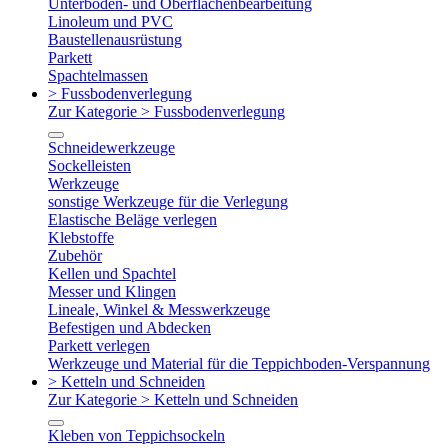
Unterboden- und Oberflächenbearbeitung
Linoleum und PVC
Baustellenausrüstung
Parkett
Spachtelmassen
> Fussbodenverlegung
Zur Kategorie > Fussbodenverlegung
Schneidewerkzeuge
Sockelleisten
Werkzeuge
sonstige Werkzeuge für die Verlegung
Elastische Beläge verlegen
Klebstoffe
Zubehör
Kellen und Spachtel
Messer und Klingen
Lineale, Winkel & Messwerkzeuge
Befestigen und Abdecken
Parkett verlegen
Werkzeuge und Material für die Teppichboden-Verspannung
> Ketteln und Schneiden
Zur Kategorie > Ketteln und Schneiden
Kleben von Teppichsockeln