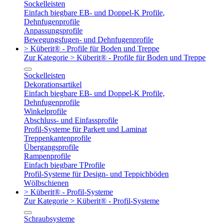
Sockelleisten
Einfach biegbare EB- und Doppel-K Profile,
Dehnfugenprofile
Anpassungsprofile
Bewegungsfugen- und Dehnfugenprofile
> Küberit® - Profile für Boden und Treppe
Zur Kategorie > Küberit® - Profile für Boden und Treppe
Sockelleisten
Dekorationsartikel
Einfach biegbare EB- und Doppel-K Profile,
Dehnfugenprofile
Winkelprofile
Abschluss- und Einfassprofile
Profil-Systeme für Parkett und Laminat
Treppenkantenprofile
Übergangsprofile
Rampenprofile
Einfach biegbare TProfile
Profil-Systeme für Design- und Teppichböden
Wölbschienen
> Küberit® - Profil-Systeme
Zur Kategorie > Küberit® - Profil-Systeme
Schraubsysteme