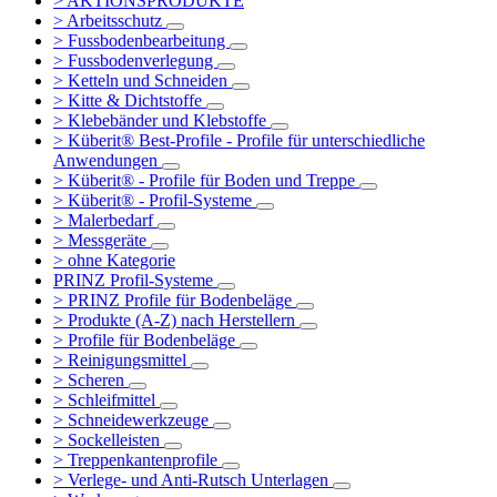
> AKTIONSPRODUKTE
> Arbeitsschutz
> Fussbodenbearbeitung
> Fussbodenverlegung
> Ketteln und Schneiden
> Kitte & Dichtstoffe
> Klebebänder und Klebstoffe
> Küberit® Best-Profile - Profile für unterschiedliche
Anwendungen
> Küberit® - Profile für Boden und Treppe
> Küberit® - Profil-Systeme
> Malerbedarf
> Messgeräte
> ohne Kategorie
PRINZ Profil-Systeme
> PRINZ Profile für Bodenbeläge
> Produkte (A-Z) nach Herstellern
> Profile für Bodenbeläge
> Reinigungsmittel
> Scheren
> Schleifmittel
> Schneidewerkzeuge
> Sockelleisten
> Treppenkantenprofile
> Verlege- und Anti-Rutsch Unterlagen