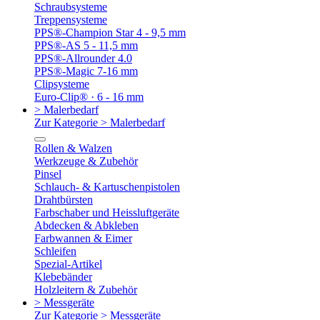
Schraubsysteme
Treppensysteme
PPS®-Champion Star 4 - 9,5 mm
PPS®-AS 5 - 11,5 mm
PPS®-Allrounder 4.0
PPS®-Magic 7-16 mm
Clipsysteme
Euro-Clip® · 6 - 16 mm
> Malerbedarf
Zur Kategorie > Malerbedarf
Rollen & Walzen
Werkzeuge & Zubehör
Pinsel
Schlauch- & Kartuschenpistolen
Drahtbürsten
Farbschaber und Heissluftgeräte
Abdecken & Abkleben
Farbwannen & Eimer
Schleifen
Spezial-Artikel
Klebebänder
Holzleitern & Zubehör
> Messgeräte
Zur Kategorie > Messgeräte