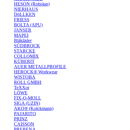
HESON (Robolan)
NIERHAUS
DöLLKEN
FRIESS
BOLTA (APU)
JANSER
MAPEI
Blåkläder
SÜDBROCK
STARCKE
COLLOMIX
KÜBERIT
AUER METALLPROFILE
HEROCK® Workwear
WISTOBA
ROLL GMBH
TeXXor
LÖWE
FIX-O-MOLL
SIGA (UZIN)
AKO® (Kolckmann)
PAJARITO
PRINZ
CAISSON
PREBENA