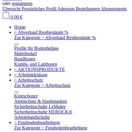
oder
registrieren
Übersicht
Persönliches Profil
Adressen
Bestellungen
Abonnements
0,00 €
Home
> Abverkauf Restbestände %
Zur Kategorie > Abverkauf Restbestände %
Profile für Bodenbeläge
Malerbedarf
Bundhosen
Kombi- und Latzhosen
> AKTIONSPRODUKTE
> Arbeitskleidung
> Arbeitsschutz
Zur Kategorie > Arbeitsschutz
Knieschoner
Atemschutz & Staubmasken
Sicherheitsschuhe LeMaitre
Sicherheitsschuhe HEROCK®
Arbeitshandschuhe
> Fussbodenbearbeitung
Zur Kategorie > Fussbodenbearbeitung