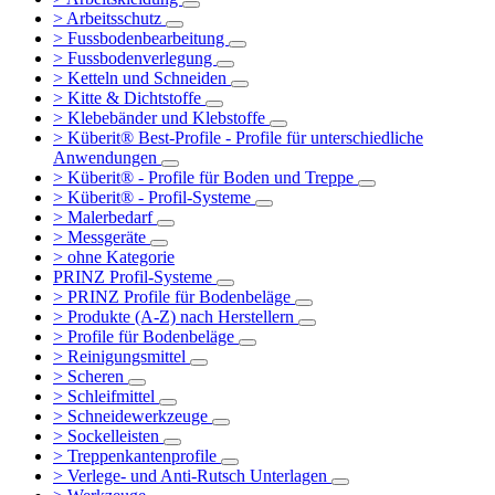
> Arbeitsschutz
> Fussbodenbearbeitung
> Fussbodenverlegung
> Ketteln und Schneiden
> Kitte & Dichtstoffe
> Klebebänder und Klebstoffe
> Küberit® Best-Profile - Profile für unterschiedliche
Anwendungen
> Küberit® - Profile für Boden und Treppe
> Küberit® - Profil-Systeme
> Malerbedarf
> Messgeräte
> ohne Kategorie
PRINZ Profil-Systeme
> PRINZ Profile für Bodenbeläge
> Produkte (A-Z) nach Herstellern
> Profile für Bodenbeläge
> Reinigungsmittel
> Scheren
> Schleifmittel
> Schneidewerkzeuge
> Sockelleisten
> Treppenkantenprofile
> Verlege- und Anti-Rutsch Unterlagen