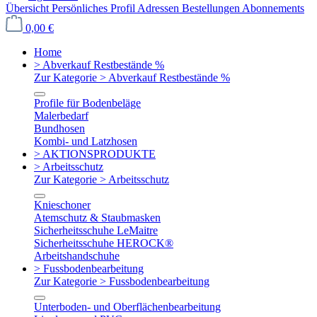
Übersicht
Persönliches Profil
Adressen
Bestellungen
Abonnements
0,00 €
Home
> Abverkauf Restbestände %
Zur Kategorie > Abverkauf Restbestände %
Profile für Bodenbeläge
Malerbedarf
Bundhosen
Kombi- und Latzhosen
> AKTIONSPRODUKTE
> Arbeitsschutz
Zur Kategorie > Arbeitsschutz
Knieschoner
Atemschutz & Staubmasken
Sicherheitsschuhe LeMaitre
Sicherheitsschuhe HEROCK®
Arbeitshandschuhe
> Fussbodenbearbeitung
Zur Kategorie > Fussbodenbearbeitung
Unterboden- und Oberflächenbearbeitung