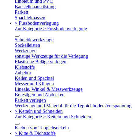
Linoleum und PVC
Baustellenausrüstung
Parkett
Spachtelmassen
> Fussbodenverlegung
Zur Kategorie > Fussbodenverlegung
Schneidewerkzeuge
Sockelleisten
Werkzeuge
sonstige Werkzeuge für die Verlegung
Elastische Beläge verlegen
Klebstoffe
Zubehör
Kellen und Spachtel
Messer und Klingen
Lineale, Winkel & Messwerkzeuge
Befestigen und Abdecken
Parkett verlegen
Werkzeuge und Material für die Teppichboden-Verspannung
> Ketteln und Schneiden
Zur Kategorie > Ketteln und Schneiden
Kleben von Teppichsockeln
> Kitte & Dichtstoffe