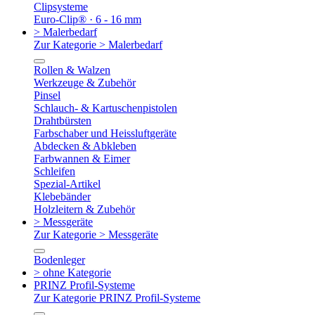
Clipsysteme
Euro-Clip® · 6 - 16 mm
> Malerbedarf
Zur Kategorie > Malerbedarf
Rollen & Walzen
Werkzeuge & Zubehör
Pinsel
Schlauch- & Kartuschenpistolen
Drahtbürsten
Farbschaber und Heissluftgeräte
Abdecken & Abkleben
Farbwannen & Eimer
Schleifen
Spezial-Artikel
Klebebänder
Holzleitern & Zubehör
> Messgeräte
Zur Kategorie > Messgeräte
Bodenleger
> ohne Kategorie
PRINZ Profil-Systeme
Zur Kategorie PRINZ Profil-Systeme