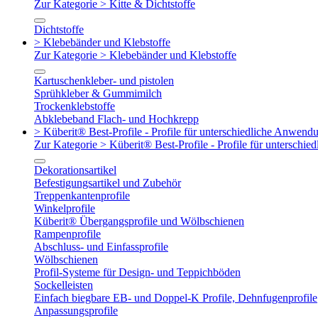
Zur Kategorie > Kitte & Dichtstoffe
Dichtstoffe
> Klebebänder und Klebstoffe
Zur Kategorie > Klebebänder und Klebstoffe
Kartuschenkleber- und pistolen
Sprühkleber & Gummimilch
Trockenklebstoffe
Abklebeband Flach- und Hochkrepp
> Küberit® Best-Profile - Profile für unterschiedliche Anwend
Zur Kategorie > Küberit® Best-Profile - Profile für untersch
Dekorationsartikel
Befestigungsartikel und Zubehör
Treppenkantenprofile
Winkelprofile
Küberit® Übergangsprofile und Wölbschienen
Rampenprofile
Abschluss- und Einfassprofile
Wölbschienen
Profil-Systeme für Design- und Teppichböden
Sockelleisten
Einfach biegbare EB- und Doppel-K Profile, Dehnfugenprofile
Anpassungsprofile