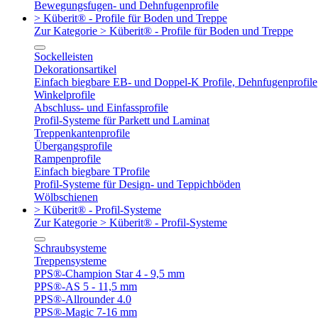
Bewegungsfugen- und Dehnfugenprofile
> Küberit® - Profile für Boden und Treppe
Zur Kategorie > Küberit® - Profile für Boden und Treppe
Sockelleisten
Dekorationsartikel
Einfach biegbare EB- und Doppel-K Profile, Dehnfugenprofile
Winkelprofile
Abschluss- und Einfassprofile
Profil-Systeme für Parkett und Laminat
Treppenkantenprofile
Übergangsprofile
Rampenprofile
Einfach biegbare TProfile
Profil-Systeme für Design- und Teppichböden
Wölbschienen
> Küberit® - Profil-Systeme
Zur Kategorie > Küberit® - Profil-Systeme
Schraubsysteme
Treppensysteme
PPS®-Champion Star 4 - 9,5 mm
PPS®-AS 5 - 11,5 mm
PPS®-Allrounder 4.0
PPS®-Magic 7-16 mm