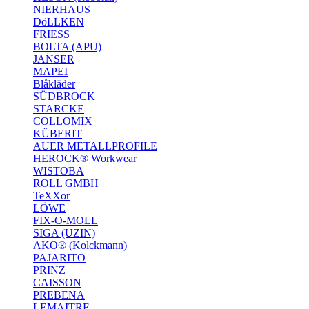
NIERHAUS
DöLLKEN
FRIESS
BOLTA (APU)
JANSER
MAPEI
Blåkläder
SÜDBROCK
STARCKE
COLLOMIX
KÜBERIT
AUER METALLPROFILE
HEROCK® Workwear
WISTOBA
ROLL GMBH
TeXXor
LÖWE
FIX-O-MOLL
SIGA (UZIN)
AKO® (Kolckmann)
PAJARITO
PRINZ
CAISSON
PREBENA
LEMAITRE