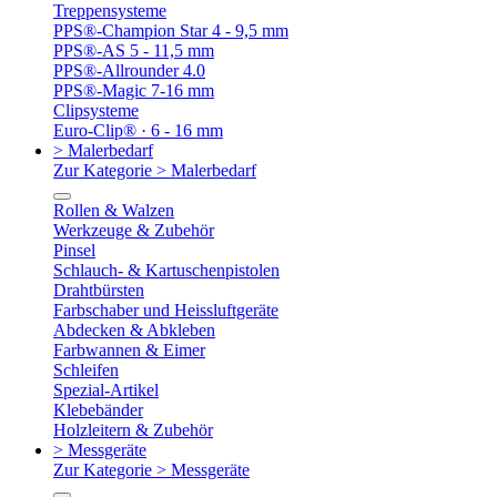
Treppensysteme
PPS®-Champion Star 4 - 9,5 mm
PPS®-AS 5 - 11,5 mm
PPS®-Allrounder 4.0
PPS®-Magic 7-16 mm
Clipsysteme
Euro-Clip® · 6 - 16 mm
> Malerbedarf
Zur Kategorie > Malerbedarf
Rollen & Walzen
Werkzeuge & Zubehör
Pinsel
Schlauch- & Kartuschenpistolen
Drahtbürsten
Farbschaber und Heissluftgeräte
Abdecken & Abkleben
Farbwannen & Eimer
Schleifen
Spezial-Artikel
Klebebänder
Holzleitern & Zubehör
> Messgeräte
Zur Kategorie > Messgeräte