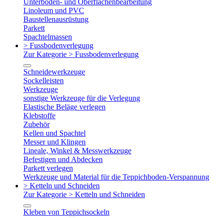
Unterboden- und Oberflächenbearbeitung
Linoleum und PVC
Baustellenausrüstung
Parkett
Spachtelmassen
> Fussbodenverlegung
Zur Kategorie > Fussbodenverlegung
Schneidewerkzeuge
Sockelleisten
Werkzeuge
sonstige Werkzeuge für die Verlegung
Elastische Beläge verlegen
Klebstoffe
Zubehör
Kellen und Spachtel
Messer und Klingen
Lineale, Winkel & Messwerkzeuge
Befestigen und Abdecken
Parkett verlegen
Werkzeuge und Material für die Teppichboden-Verspannung
> Ketteln und Schneiden
Zur Kategorie > Ketteln und Schneiden
Kleben von Teppichsockeln