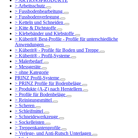
> AKTIONSPRODUKTE
> Arbeitsschutz
> Fussbodenbearbeitung
> Fussbodenverlegung
> Ketteln und Schneiden
> Kitte & Dichtstoffe
> Klebebänder und Klebstoffe
> Küberit® Best-Profile - Profile für unterschiedliche
Anwendungen
> Küberit® - Profile für Boden und Treppe
> Küberit® - Profil-Systeme
> Malerbedarf
> Messgeräte
> ohne Kategorie
PRINZ Profil-Systeme
> PRINZ Profile für Bodenbeläge
> Produkte (A-Z) nach Herstellern
> Profile für Bodenbeläge
> Reinigungsmittel
> Scheren
> Schleifmittel
> Schneidewerkzeuge
> Sockelleisten
> Treppenkantenprofile
> Verlege- und Anti-Rutsch Unterlagen