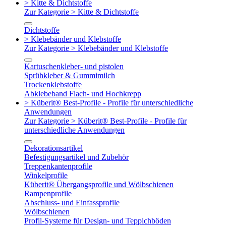
> Kitte & Dichtstoffe
Zur Kategorie > Kitte & Dichtstoffe
Dichtstoffe
> Klebebänder und Klebstoffe
Zur Kategorie > Klebebänder und Klebstoffe
Kartuschenkleber- und pistolen
Sprühkleber & Gummimilch
Trockenklebstoffe
Abklebeband Flach- und Hochkrepp
> Küberit® Best-Profile - Profile für unterschiedliche
Anwendungen
Zur Kategorie > Küberit® Best-Profile - Profile für
unterschiedliche Anwendungen
Dekorationsartikel
Befestigungsartikel und Zubehör
Treppenkantenprofile
Winkelprofile
Küberit® Übergangsprofile und Wölbschienen
Rampenprofile
Abschluss- und Einfassprofile
Wölbschienen
Profil-Systeme für Design- und Teppichböden