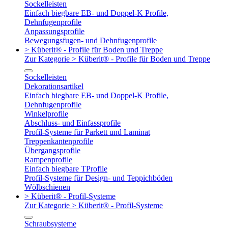
Sockelleisten
Einfach biegbare EB- und Doppel-K Profile,
Dehnfugenprofile
Anpassungsprofile
Bewegungsfugen- und Dehnfugenprofile
> Küberit® - Profile für Boden und Treppe
Zur Kategorie > Küberit® - Profile für Boden und Treppe
Sockelleisten
Dekorationsartikel
Einfach biegbare EB- und Doppel-K Profile,
Dehnfugenprofile
Winkelprofile
Abschluss- und Einfassprofile
Profil-Systeme für Parkett und Laminat
Treppenkantenprofile
Übergangsprofile
Rampenprofile
Einfach biegbare TProfile
Profil-Systeme für Design- und Teppichböden
Wölbschienen
> Küberit® - Profil-Systeme
Zur Kategorie > Küberit® - Profil-Systeme
Schraubsysteme