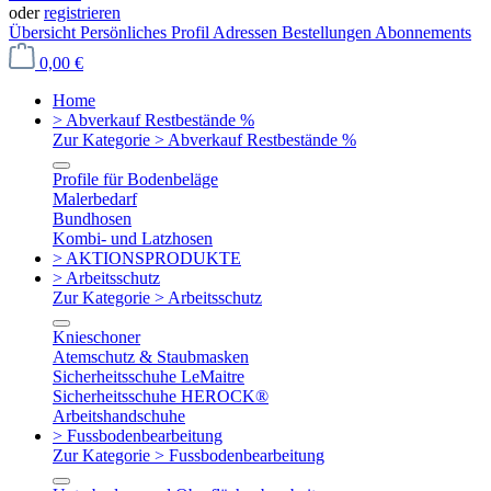
oder
registrieren
Übersicht
Persönliches Profil
Adressen
Bestellungen
Abonnements
0,00 €
Home
> Abverkauf Restbestände %
Zur Kategorie > Abverkauf Restbestände %
Profile für Bodenbeläge
Malerbedarf
Bundhosen
Kombi- und Latzhosen
> AKTIONSPRODUKTE
> Arbeitsschutz
Zur Kategorie > Arbeitsschutz
Knieschoner
Atemschutz & Staubmasken
Sicherheitsschuhe LeMaitre
Sicherheitsschuhe HEROCK®
Arbeitshandschuhe
> Fussbodenbearbeitung
Zur Kategorie > Fussbodenbearbeitung