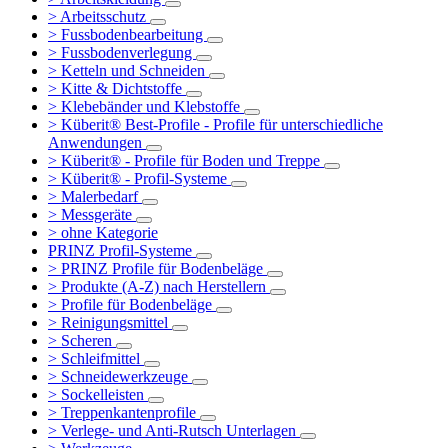
> Arbeitsschutz
> Fussbodenbearbeitung
> Fussbodenverlegung
> Ketteln und Schneiden
> Kitte & Dichtstoffe
> Klebebänder und Klebstoffe
> Küberit® Best-Profile - Profile für unterschiedliche
Anwendungen
> Küberit® - Profile für Boden und Treppe
> Küberit® - Profil-Systeme
> Malerbedarf
> Messgeräte
> ohne Kategorie
PRINZ Profil-Systeme
> PRINZ Profile für Bodenbeläge
> Produkte (A-Z) nach Herstellern
> Profile für Bodenbeläge
> Reinigungsmittel
> Scheren
> Schleifmittel
> Schneidewerkzeuge
> Sockelleisten
> Treppenkantenprofile
> Verlege- und Anti-Rutsch Unterlagen