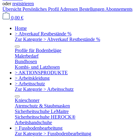
oder
registrieren
Übersicht
Persönliches Profil
Adressen
Bestellungen
Abonnements
0,00 €
Home
> Abverkauf Restbestände %
Zur Kategorie > Abverkauf Restbestände %
Profile für Bodenbeläge
Malerbedarf
Bundhosen
Kombi- und Latzhosen
> AKTIONSPRODUKTE
> Arbeitskleidung
> Arbeitsschutz
Zur Kategorie > Arbeitsschutz
Knieschoner
Atemschutz & Staubmasken
Sicherheitsschuhe LeMaitre
Sicherheitsschuhe HEROCK®
Arbeitshandschuhe
> Fussbodenbearbeitung
Zur Kategorie > Fussbodenbearbeitung