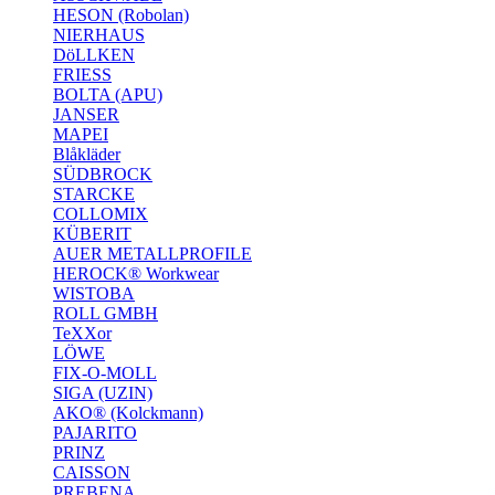
HESON (Robolan)
NIERHAUS
DöLLKEN
FRIESS
BOLTA (APU)
JANSER
MAPEI
Blåkläder
SÜDBROCK
STARCKE
COLLOMIX
KÜBERIT
AUER METALLPROFILE
HEROCK® Workwear
WISTOBA
ROLL GMBH
TeXXor
LÖWE
FIX-O-MOLL
SIGA (UZIN)
AKO® (Kolckmann)
PAJARITO
PRINZ
CAISSON
PREBENA