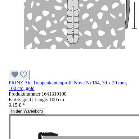
PRINZ Alu Treppenkantenprofil Nova Nr.164, 30 x 20 mm,
100 cm, gold
Produktnummer
1641310100
Farbe:
gold
| Länge:
100 cm
9,15 € *
In den Warenkorb