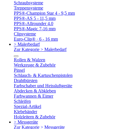
Schraubsysteme
Treppensysteme
PPS®-Champion Star 4 - 9,5 mm
PPS®-AS 5 - 11,5 mm
PPS®-Allrounder 4.0
PPS®-Magic 7-16 mm
Clipsysteme
Euro-Clip® · 6 - 16 mm
> Malerbedarf
Zur Kategorie > Malerbedarf
Rollen & Walzen
Werkzeuge & Zubehör
Pinsel
Schlauch- & Kartuschenpistolen
Drahtbürsten
Farbschaber und Heissluftgeräte
Abdecken & Abkleben
Farbwannen & Eimer
Schleifen
Spezial-Artikel
Klebebänder
Holzleitern & Zubehör
> Messgeräte
Zur Kategorie > Messgeräte