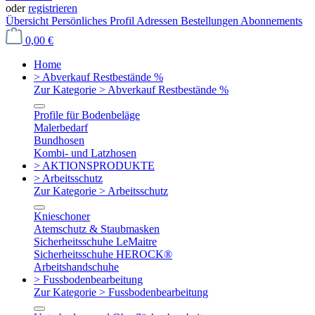
oder
registrieren
Übersicht
Persönliches Profil
Adressen
Bestellungen
Abonnements
0,00 €
Home
> Abverkauf Restbestände %
Zur Kategorie > Abverkauf Restbestände %
Profile für Bodenbeläge
Malerbedarf
Bundhosen
Kombi- und Latzhosen
> AKTIONSPRODUKTE
> Arbeitsschutz
Zur Kategorie > Arbeitsschutz
Knieschoner
Atemschutz & Staubmasken
Sicherheitsschuhe LeMaitre
Sicherheitsschuhe HEROCK®
Arbeitshandschuhe
> Fussbodenbearbeitung
Zur Kategorie > Fussbodenbearbeitung