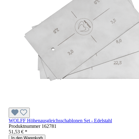
WOLFF Höhenausgleichsschablonen Set - Edelstahl
Produktnummer
162781
51,53 € *
In den Warenkorb