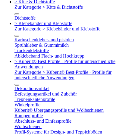
> Kitte & Dichtstoffe
Zur Kategorie > Kitte & Dichtstoffe
Dichtstoffe
> Klebebänder und Klebstoffe
Zur Kategorie > Klebebänder und Klebstoffe
Kartuschenkleber- und pistolen
Sprühkleber & Gummimilch
Trockenklebstoffe
Abklebeband Flach- und Hochkrepp
> Küberit® Best-Profile - Profile für unterschiedliche
Anwendungen
Zur Kategorie > Küberit® Best-Profile - Profile für
unterschiedliche Anwendungen
Dekorationsartikel
Befestigungsartikel und Zubehör
Treppenkantenprofile
Winkelprofile
Küberit® Übergangsprofile und Wölbschienen
Rampenprofile
Abschluss- und Einfassprofile
Wölbschienen
Profil-Systeme für Design- und Teppichböden