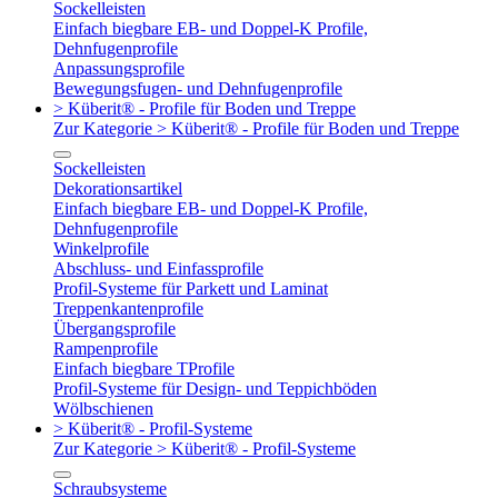
Sockelleisten
Einfach biegbare EB- und Doppel-K Profile,
Dehnfugenprofile
Anpassungsprofile
Bewegungsfugen- und Dehnfugenprofile
> Küberit® - Profile für Boden und Treppe
Zur Kategorie > Küberit® - Profile für Boden und Treppe
Sockelleisten
Dekorationsartikel
Einfach biegbare EB- und Doppel-K Profile,
Dehnfugenprofile
Winkelprofile
Abschluss- und Einfassprofile
Profil-Systeme für Parkett und Laminat
Treppenkantenprofile
Übergangsprofile
Rampenprofile
Einfach biegbare TProfile
Profil-Systeme für Design- und Teppichböden
Wölbschienen
> Küberit® - Profil-Systeme
Zur Kategorie > Küberit® - Profil-Systeme
Schraubsysteme