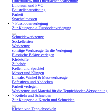
Unterboden- und Oberflächenbearbeitung
Linoleum und PVC
Baustellenausrüstung
Parkett
Spachtelmassen
> Fussbodenverlegung
Zur Kategorie > Fussbodenverlegung
Schneidewerkzeuge
Sockelleisten
Werkzeuge
sonstige Werkzeuge für die Verlegung
Elastische Beläge verlegen
Klebstoffe
Zubehör
Kellen und Spachtel
Messer und Klingen
Lineale, Winkel & Messwerkzeuge
Befestigen und Abdecken
Parkett verlegen
Werkzeuge und Material für die Teppichboden-Verspannung
> Ketteln und Schneiden
Zur Kategorie > Ketteln und Schneiden
Kleben von Teppichsockeln