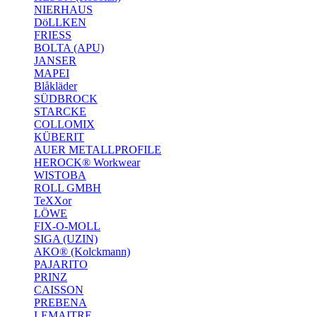
NIERHAUS
DöLLKEN
FRIESS
BOLTA (APU)
JANSER
MAPEI
Blåkläder
SÜDBROCK
STARCKE
COLLOMIX
KÜBERIT
AUER METALLPROFILE
HEROCK® Workwear
WISTOBA
ROLL GMBH
TeXXor
LÖWE
FIX-O-MOLL
SIGA (UZIN)
AKO® (Kolckmann)
PAJARITO
PRINZ
CAISSON
PREBENA
LEMAITRE