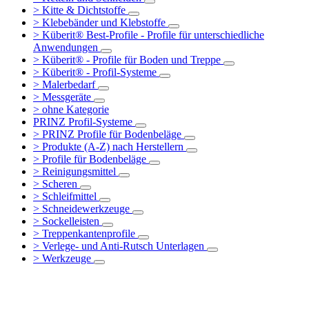
> Kitte & Dichtstoffe
> Klebebänder und Klebstoffe
> Küberit® Best-Profile - Profile für unterschiedliche
Anwendungen
> Küberit® - Profile für Boden und Treppe
> Küberit® - Profil-Systeme
> Malerbedarf
> Messgeräte
> ohne Kategorie
PRINZ Profil-Systeme
> PRINZ Profile für Bodenbeläge
> Produkte (A-Z) nach Herstellern
> Profile für Bodenbeläge
> Reinigungsmittel
> Scheren
> Schleifmittel
> Schneidewerkzeuge
> Sockelleisten
> Treppenkantenprofile
> Verlege- und Anti-Rutsch Unterlagen
> Werkzeuge