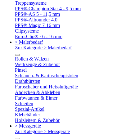
Treppensysteme
PPS®-Champion Star 4 - 9,5 mm
PPS®-AS 5 - 11,5 mm
PPS®-Allrounder 4.0
PPS®-Magic 7-16 mm
Clipsysteme
Euro-Clip® · 6 - 16 mm
> Malerbedarf
Zur Kategorie > Malerbedarf
Rollen & Walzen
Werkzeuge & Zubehör
Pinsel
Schlauch- & Kartuschenpistolen
Drahtbürsten
Farbschaber und Heissluftgeräte
Abdecken & Abkleben
Farbwannen & Eimer
Schleifen
Spezial-Artikel
Klebebänder
Holzleitern & Zubehör
> Messgeräte
Zur Kategorie > Messgeräte