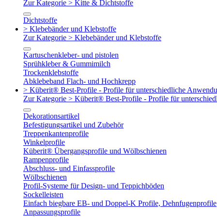
Zur Kategorie > Kitte & Dichtstoffe
Dichtstoffe
> Klebebänder und Klebstoffe
Zur Kategorie > Klebebänder und Klebstoffe
Kartuschenkleber- und pistolen
Sprühkleber & Gummimilch
Trockenklebstoffe
Abklebeband Flach- und Hochkrepp
> Küberit® Best-Profile - Profile für unterschiedliche Anwend
Zur Kategorie > Küberit® Best-Profile - Profile für untersch
Dekorationsartikel
Befestigungsartikel und Zubehör
Treppenkantenprofile
Winkelprofile
Küberit® Übergangsprofile und Wölbschienen
Rampenprofile
Abschluss- und Einfassprofile
Wölbschienen
Profil-Systeme für Design- und Teppichböden
Sockelleisten
Einfach biegbare EB- und Doppel-K Profile, Dehnfugenprofile
Anpassungsprofile