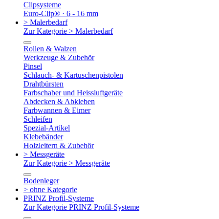
Clipsysteme
Euro-Clip® · 6 - 16 mm
> Malerbedarf
Zur Kategorie > Malerbedarf
Rollen & Walzen
Werkzeuge & Zubehör
Pinsel
Schlauch- & Kartuschenpistolen
Drahtbürsten
Farbschaber und Heissluftgeräte
Abdecken & Abkleben
Farbwannen & Eimer
Schleifen
Spezial-Artikel
Klebebänder
Holzleitern & Zubehör
> Messgeräte
Zur Kategorie > Messgeräte
Bodenleger
> ohne Kategorie
PRINZ Profil-Systeme
Zur Kategorie PRINZ Profil-Systeme