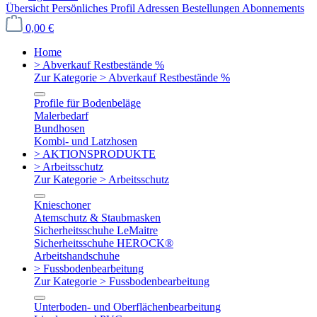
Übersicht
Persönliches Profil
Adressen
Bestellungen
Abonnements
0,00 €
Home
> Abverkauf Restbestände %
Zur Kategorie > Abverkauf Restbestände %
Profile für Bodenbeläge
Malerbedarf
Bundhosen
Kombi- und Latzhosen
> AKTIONSPRODUKTE
> Arbeitsschutz
Zur Kategorie > Arbeitsschutz
Knieschoner
Atemschutz & Staubmasken
Sicherheitsschuhe LeMaitre
Sicherheitsschuhe HEROCK®
Arbeitshandschuhe
> Fussbodenbearbeitung
Zur Kategorie > Fussbodenbearbeitung
Unterboden- und Oberflächenbearbeitung