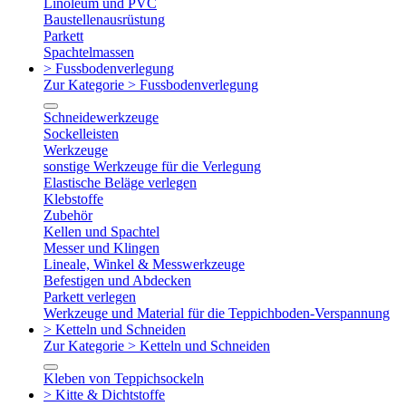
Linoleum und PVC
Baustellenausrüstung
Parkett
Spachtelmassen
> Fussbodenverlegung
Zur Kategorie > Fussbodenverlegung
Schneidewerkzeuge
Sockelleisten
Werkzeuge
sonstige Werkzeuge für die Verlegung
Elastische Beläge verlegen
Klebstoffe
Zubehör
Kellen und Spachtel
Messer und Klingen
Lineale, Winkel & Messwerkzeuge
Befestigen und Abdecken
Parkett verlegen
Werkzeuge und Material für die Teppichboden-Verspannung
> Ketteln und Schneiden
Zur Kategorie > Ketteln und Schneiden
Kleben von Teppichsockeln
> Kitte & Dichtstoffe