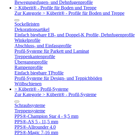
Bewegungsfugen- und Dehnfugenprofile
> Küberit® - Profile für Boden und Treppe
Zur Kategorie > Küberit® - Profile für Boden und Treppe
Sockelleisten
Dekorationsartikel
Einfach biegbare EB- und Doppel-K Profile, Dehnfugenprofile
Winkelprofile
Abschluss- und Einfassprofile
Profil-Systeme für Parkett und Laminat
Treppenkantenprofile
Übergangsprofile
Rampenprofile
Einfach biegbare TProfile
Profil-Systeme für Design- und Teppichböden
Wölbschienen
> Küberit® - Profil-Systeme
Zur Kategorie > Küberit® - Profil-Systeme
Schraubsysteme
Treppensysteme
PPS®-Champion Star 4 - 9,5 mm
PPS®-AS 5 - 11,5 mm
PPS®-Allrounder 4.0
PPS®-Magic 7-16 mm