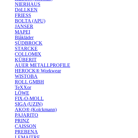
NIERHAUS
DöLLKEN
FRIESS
BOLTA (APU)
JANSER
MAPEI
Blåkläder
SÜDBROCK
STARCKE
COLLOMIX
KÜBERIT
AUER METALLPROFILE
HEROCK® Workwear
WISTOBA
ROLL GMBH
TeXXor
LÖWE
FIX-O-MOLL
SIGA (UZIN)
AKO® (Kolckmann)
PAJARITO
PRINZ
CAISSON
PREBENA
LEMAITRE