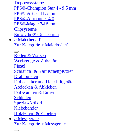
Treppensysteme
PPS®-Champion Star 4 - 9,5 mm
PPS®-AS 5 - 11,5 mm
PPS®-Allrounder 4.0
PPS®-Magic 7-16 mm
Clipsysteme
Euro-Clip® · 6 - 16 mm
> Malerbedarf
Zur Kategorie > Malerbedarf
Rollen & Walzen
Werkzeuge & Zubehör
Pinsel
Schlauch- & Kartuschenpistolen
Drahtbürsten
Farbschaber und Heissluftgeräte
Abdecken & Abkleben
Farbwannen & Eimer
Schleifen
Spezial-Artikel
Klebebänder
Holzleitern & Zubehör
> Messgeräte
Zur Kategorie > Messgeräte