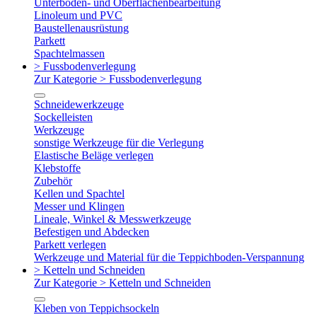
Unterboden- und Oberflächenbearbeitung
Linoleum und PVC
Baustellenausrüstung
Parkett
Spachtelmassen
> Fussbodenverlegung
Zur Kategorie > Fussbodenverlegung
Schneidewerkzeuge
Sockelleisten
Werkzeuge
sonstige Werkzeuge für die Verlegung
Elastische Beläge verlegen
Klebstoffe
Zubehör
Kellen und Spachtel
Messer und Klingen
Lineale, Winkel & Messwerkzeuge
Befestigen und Abdecken
Parkett verlegen
Werkzeuge und Material für die Teppichboden-Verspannung
> Ketteln und Schneiden
Zur Kategorie > Ketteln und Schneiden
Kleben von Teppichsockeln