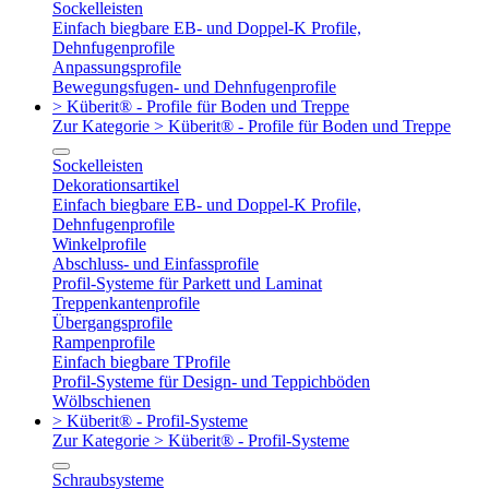
Sockelleisten
Einfach biegbare EB- und Doppel-K Profile,
Dehnfugenprofile
Anpassungsprofile
Bewegungsfugen- und Dehnfugenprofile
> Küberit® - Profile für Boden und Treppe
Zur Kategorie > Küberit® - Profile für Boden und Treppe
Sockelleisten
Dekorationsartikel
Einfach biegbare EB- und Doppel-K Profile,
Dehnfugenprofile
Winkelprofile
Abschluss- und Einfassprofile
Profil-Systeme für Parkett und Laminat
Treppenkantenprofile
Übergangsprofile
Rampenprofile
Einfach biegbare TProfile
Profil-Systeme für Design- und Teppichböden
Wölbschienen
> Küberit® - Profil-Systeme
Zur Kategorie > Küberit® - Profil-Systeme
Schraubsysteme