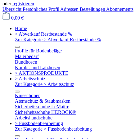
oder
registrieren
Übersicht
Persönliches Profil
Adressen
Bestellungen
Abonnements
0,00 €
Home
> Abverkauf Restbestände %
Zur Kategorie > Abverkauf Restbestände %
Profile für Bodenbeläge
Malerbedarf
Bundhosen
Kombi- und Latzhosen
> AKTIONSPRODUKTE
> Arbeitsschutz
Zur Kategorie > Arbeitsschutz
Knieschoner
Atemschutz & Staubmasken
Sicherheitsschuhe LeMaitre
Sicherheitsschuhe HEROCK®
Arbeitshandschuhe
> Fussbodenbearbeitung
Zur Kategorie > Fussbodenbearbeitung