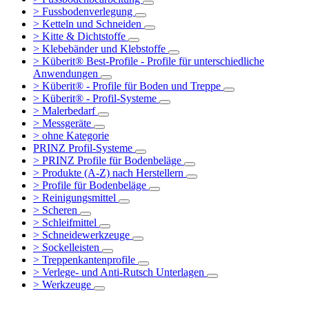
> Fussbodenverlegung
> Ketteln und Schneiden
> Kitte & Dichtstoffe
> Klebebänder und Klebstoffe
> Küberit® Best-Profile - Profile für unterschiedliche
Anwendungen
> Küberit® - Profile für Boden und Treppe
> Küberit® - Profil-Systeme
> Malerbedarf
> Messgeräte
> ohne Kategorie
PRINZ Profil-Systeme
> PRINZ Profile für Bodenbeläge
> Produkte (A-Z) nach Herstellern
> Profile für Bodenbeläge
> Reinigungsmittel
> Scheren
> Schleifmittel
> Schneidewerkzeuge
> Sockelleisten
> Treppenkantenprofile
> Verlege- und Anti-Rutsch Unterlagen
> Werkzeuge