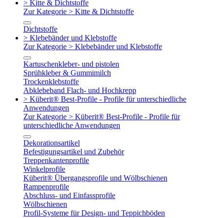
> Kitte & Dichtstoffe
Zur Kategorie > Kitte & Dichtstoffe
Dichtstoffe
> Klebebänder und Klebstoffe
Zur Kategorie > Klebebänder und Klebstoffe
Kartuschenkleber- und pistolen
Sprühkleber & Gummimilch
Trockenklebstoffe
Abklebeband Flach- und Hochkrepp
> Küberit® Best-Profile - Profile für unterschiedliche
Anwendungen
Zur Kategorie > Küberit® Best-Profile - Profile für
unterschiedliche Anwendungen
Dekorationsartikel
Befestigungsartikel und Zubehör
Treppenkantenprofile
Winkelprofile
Küberit® Übergangsprofile und Wölbschienen
Rampenprofile
Abschluss- und Einfassprofile
Wölbschienen
Profil-Systeme für Design- und Teppichböden