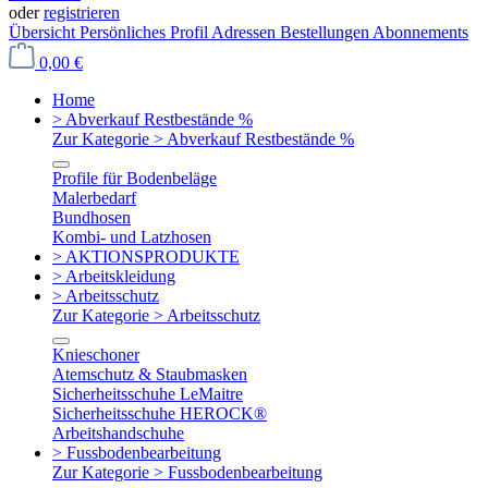
oder
registrieren
Übersicht
Persönliches Profil
Adressen
Bestellungen
Abonnements
0,00 €
Home
> Abverkauf Restbestände %
Zur Kategorie > Abverkauf Restbestände %
Profile für Bodenbeläge
Malerbedarf
Bundhosen
Kombi- und Latzhosen
> AKTIONSPRODUKTE
> Arbeitskleidung
> Arbeitsschutz
Zur Kategorie > Arbeitsschutz
Knieschoner
Atemschutz & Staubmasken
Sicherheitsschuhe LeMaitre
Sicherheitsschuhe HEROCK®
Arbeitshandschuhe
> Fussbodenbearbeitung
Zur Kategorie > Fussbodenbearbeitung