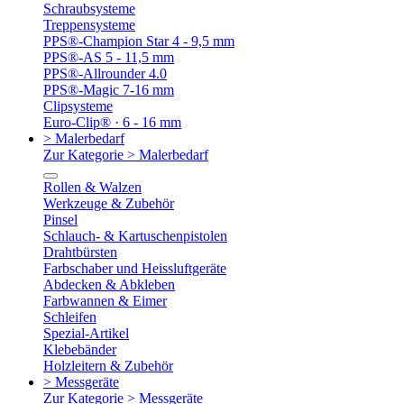
Schraubsysteme
Treppensysteme
PPS®-Champion Star 4 - 9,5 mm
PPS®-AS 5 - 11,5 mm
PPS®-Allrounder 4.0
PPS®-Magic 7-16 mm
Clipsysteme
Euro-Clip® · 6 - 16 mm
> Malerbedarf
Zur Kategorie > Malerbedarf
Rollen & Walzen
Werkzeuge & Zubehör
Pinsel
Schlauch- & Kartuschenpistolen
Drahtbürsten
Farbschaber und Heissluftgeräte
Abdecken & Abkleben
Farbwannen & Eimer
Schleifen
Spezial-Artikel
Klebebänder
Holzleitern & Zubehör
> Messgeräte
Zur Kategorie > Messgeräte