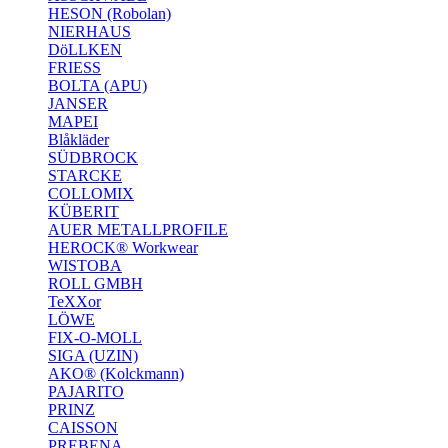
HESON (Robolan)
NIERHAUS
DöLLKEN
FRIESS
BOLTA (APU)
JANSER
MAPEI
Blåkläder
SÜDBROCK
STARCKE
COLLOMIX
KÜBERIT
AUER METALLPROFILE
HEROCK® Workwear
WISTOBA
ROLL GMBH
TeXXor
LÖWE
FIX-O-MOLL
SIGA (UZIN)
AKO® (Kolckmann)
PAJARITO
PRINZ
CAISSON
PREBENA