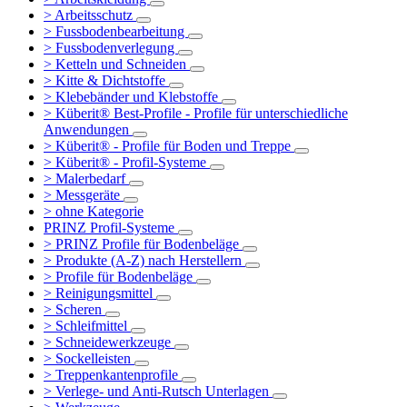
> Arbeitsschutz
> Fussbodenbearbeitung
> Fussbodenverlegung
> Ketteln und Schneiden
> Kitte & Dichtstoffe
> Klebebänder und Klebstoffe
> Küberit® Best-Profile - Profile für unterschiedliche
Anwendungen
> Küberit® - Profile für Boden und Treppe
> Küberit® - Profil-Systeme
> Malerbedarf
> Messgeräte
> ohne Kategorie
PRINZ Profil-Systeme
> PRINZ Profile für Bodenbeläge
> Produkte (A-Z) nach Herstellern
> Profile für Bodenbeläge
> Reinigungsmittel
> Scheren
> Schleifmittel
> Schneidewerkzeuge
> Sockelleisten
> Treppenkantenprofile
> Verlege- und Anti-Rutsch Unterlagen