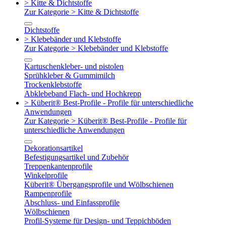
> Kitte & Dichtstoffe
Zur Kategorie > Kitte & Dichtstoffe
Dichtstoffe
> Klebebänder und Klebstoffe
Zur Kategorie > Klebebänder und Klebstoffe
Kartuschenkleber- und pistolen
Sprühkleber & Gummimilch
Trockenklebstoffe
Abklebeband Flach- und Hochkrepp
> Küberit® Best-Profile - Profile für unterschiedliche
Anwendungen
Zur Kategorie > Küberit® Best-Profile - Profile für
unterschiedliche Anwendungen
Dekorationsartikel
Befestigungsartikel und Zubehör
Treppenkantenprofile
Winkelprofile
Küberit® Übergangsprofile und Wölbschienen
Rampenprofile
Abschluss- und Einfassprofile
Wölbschienen
Profil-Systeme für Design- und Teppichböden