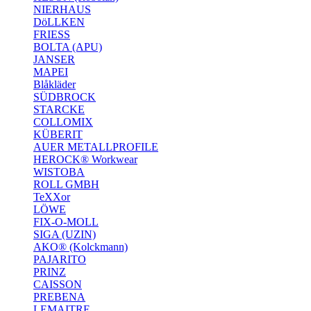
NIERHAUS
DöLLKEN
FRIESS
BOLTA (APU)
JANSER
MAPEI
Blåkläder
SÜDBROCK
STARCKE
COLLOMIX
KÜBERIT
AUER METALLPROFILE
HEROCK® Workwear
WISTOBA
ROLL GMBH
TeXXor
LÖWE
FIX-O-MOLL
SIGA (UZIN)
AKO® (Kolckmann)
PAJARITO
PRINZ
CAISSON
PREBENA
LEMAITRE