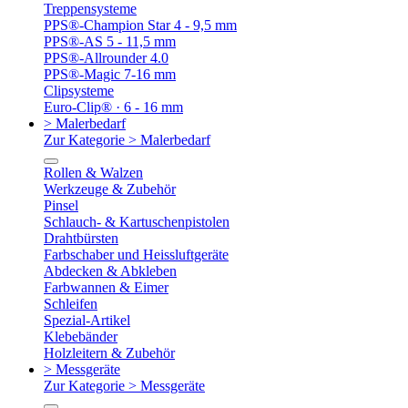
Treppensysteme
PPS®-Champion Star 4 - 9,5 mm
PPS®-AS 5 - 11,5 mm
PPS®-Allrounder 4.0
PPS®-Magic 7-16 mm
Clipsysteme
Euro-Clip® · 6 - 16 mm
> Malerbedarf
Zur Kategorie > Malerbedarf
Rollen & Walzen
Werkzeuge & Zubehör
Pinsel
Schlauch- & Kartuschenpistolen
Drahtbürsten
Farbschaber und Heissluftgeräte
Abdecken & Abkleben
Farbwannen & Eimer
Schleifen
Spezial-Artikel
Klebebänder
Holzleitern & Zubehör
> Messgeräte
Zur Kategorie > Messgeräte