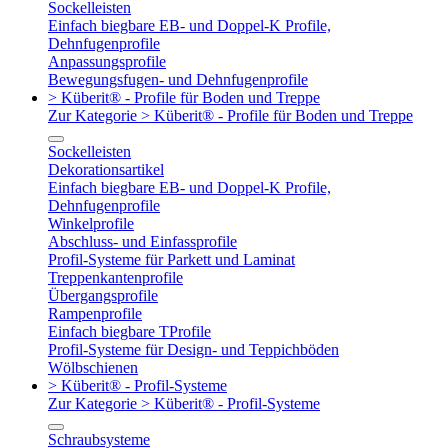
Sockelleisten
Einfach biegbare EB- und Doppel-K Profile,
Dehnfugenprofile
Anpassungsprofile
Bewegungsfugen- und Dehnfugenprofile
> Küberit® - Profile für Boden und Treppe
Zur Kategorie > Küberit® - Profile für Boden und Treppe
Sockelleisten
Dekorationsartikel
Einfach biegbare EB- und Doppel-K Profile,
Dehnfugenprofile
Winkelprofile
Abschluss- und Einfassprofile
Profil-Systeme für Parkett und Laminat
Treppenkantenprofile
Übergangsprofile
Rampenprofile
Einfach biegbare TProfile
Profil-Systeme für Design- und Teppichböden
Wölbschienen
> Küberit® - Profil-Systeme
Zur Kategorie > Küberit® - Profil-Systeme
Schraubsysteme