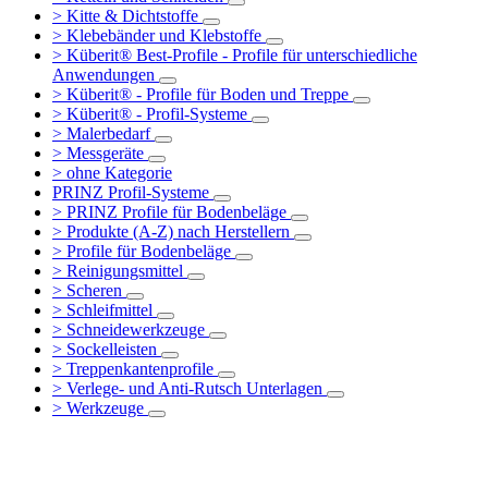
> Kitte & Dichtstoffe
> Klebebänder und Klebstoffe
> Küberit® Best-Profile - Profile für unterschiedliche
Anwendungen
> Küberit® - Profile für Boden und Treppe
> Küberit® - Profil-Systeme
> Malerbedarf
> Messgeräte
> ohne Kategorie
PRINZ Profil-Systeme
> PRINZ Profile für Bodenbeläge
> Produkte (A-Z) nach Herstellern
> Profile für Bodenbeläge
> Reinigungsmittel
> Scheren
> Schleifmittel
> Schneidewerkzeuge
> Sockelleisten
> Treppenkantenprofile
> Verlege- und Anti-Rutsch Unterlagen
> Werkzeuge