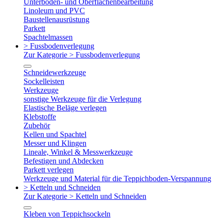
Unterboden- und Oberflächenbearbeitung
Linoleum und PVC
Baustellenausrüstung
Parkett
Spachtelmassen
> Fussbodenverlegung
Zur Kategorie > Fussbodenverlegung
Schneidewerkzeuge
Sockelleisten
Werkzeuge
sonstige Werkzeuge für die Verlegung
Elastische Beläge verlegen
Klebstoffe
Zubehör
Kellen und Spachtel
Messer und Klingen
Lineale, Winkel & Messwerkzeuge
Befestigen und Abdecken
Parkett verlegen
Werkzeuge und Material für die Teppichboden-Verspannung
> Ketteln und Schneiden
Zur Kategorie > Ketteln und Schneiden
Kleben von Teppichsockeln