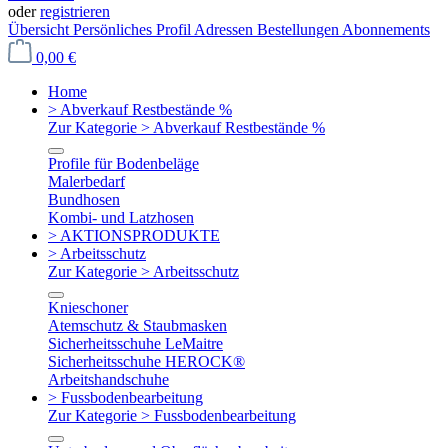
oder
registrieren
Übersicht
Persönliches Profil
Adressen
Bestellungen
Abonnements
0,00 €
Home
> Abverkauf Restbestände %
Zur Kategorie > Abverkauf Restbestände %
Profile für Bodenbeläge
Malerbedarf
Bundhosen
Kombi- und Latzhosen
> AKTIONSPRODUKTE
> Arbeitsschutz
Zur Kategorie > Arbeitsschutz
Knieschoner
Atemschutz & Staubmasken
Sicherheitsschuhe LeMaitre
Sicherheitsschuhe HEROCK®
Arbeitshandschuhe
> Fussbodenbearbeitung
Zur Kategorie > Fussbodenbearbeitung