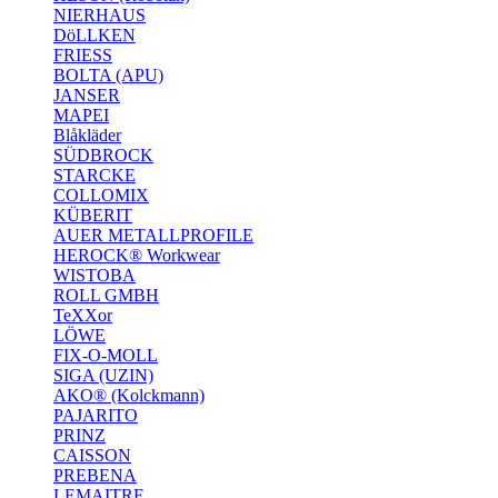
NIERHAUS
DöLLKEN
FRIESS
BOLTA (APU)
JANSER
MAPEI
Blåkläder
SÜDBROCK
STARCKE
COLLOMIX
KÜBERIT
AUER METALLPROFILE
HEROCK® Workwear
WISTOBA
ROLL GMBH
TeXXor
LÖWE
FIX-O-MOLL
SIGA (UZIN)
AKO® (Kolckmann)
PAJARITO
PRINZ
CAISSON
PREBENA
LEMAITRE