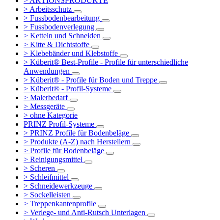
> AKTIONSPRODUKTE
> Arbeitsschutz
> Fussbodenbearbeitung
> Fussbodenverlegung
> Ketteln und Schneiden
> Kitte & Dichtstoffe
> Klebebänder und Klebstoffe
> Küberit® Best-Profile - Profile für unterschiedliche
Anwendungen
> Küberit® - Profile für Boden und Treppe
> Küberit® - Profil-Systeme
> Malerbedarf
> Messgeräte
> ohne Kategorie
PRINZ Profil-Systeme
> PRINZ Profile für Bodenbeläge
> Produkte (A-Z) nach Herstellern
> Profile für Bodenbeläge
> Reinigungsmittel
> Scheren
> Schleifmittel
> Schneidewerkzeuge
> Sockelleisten
> Treppenkantenprofile
> Verlege- und Anti-Rutsch Unterlagen