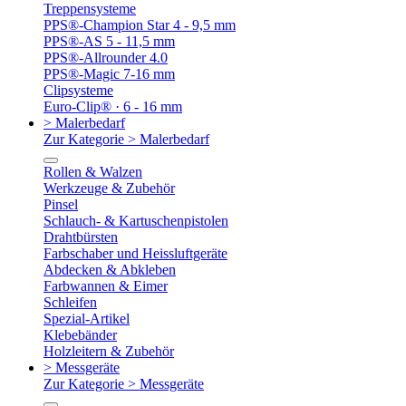
Treppensysteme
PPS®-Champion Star 4 - 9,5 mm
PPS®-AS 5 - 11,5 mm
PPS®-Allrounder 4.0
PPS®-Magic 7-16 mm
Clipsysteme
Euro-Clip® · 6 - 16 mm
> Malerbedarf
Zur Kategorie > Malerbedarf
Rollen & Walzen
Werkzeuge & Zubehör
Pinsel
Schlauch- & Kartuschenpistolen
Drahtbürsten
Farbschaber und Heissluftgeräte
Abdecken & Abkleben
Farbwannen & Eimer
Schleifen
Spezial-Artikel
Klebebänder
Holzleitern & Zubehör
> Messgeräte
Zur Kategorie > Messgeräte