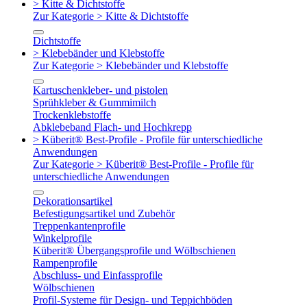
> Kitte & Dichtstoffe
Zur Kategorie > Kitte & Dichtstoffe
Dichtstoffe
> Klebebänder und Klebstoffe
Zur Kategorie > Klebebänder und Klebstoffe
Kartuschenkleber- und pistolen
Sprühkleber & Gummimilch
Trockenklebstoffe
Abklebeband Flach- und Hochkrepp
> Küberit® Best-Profile - Profile für unterschiedliche
Anwendungen
Zur Kategorie > Küberit® Best-Profile - Profile für
unterschiedliche Anwendungen
Dekorationsartikel
Befestigungsartikel und Zubehör
Treppenkantenprofile
Winkelprofile
Küberit® Übergangsprofile und Wölbschienen
Rampenprofile
Abschluss- und Einfassprofile
Wölbschienen
Profil-Systeme für Design- und Teppichböden