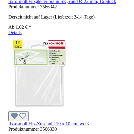
fix-o-moll Filzgleiter braun SK, rund Ø 22 mm, 16 Stück
Produktnummer
3566342
Derzeit nicht auf Lager (Lieferzeit 3-14 Tage)
Ab
1,02 € *
Details
fix-o-moll Filz-Zuschnitt 10 x 10 cm, weiß
Produktnummer
3566330