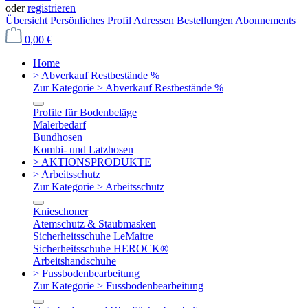
oder
registrieren
Übersicht
Persönliches Profil
Adressen
Bestellungen
Abonnements
0,00 €
Home
> Abverkauf Restbestände %
Zur Kategorie > Abverkauf Restbestände %
Profile für Bodenbeläge
Malerbedarf
Bundhosen
Kombi- und Latzhosen
> AKTIONSPRODUKTE
> Arbeitsschutz
Zur Kategorie > Arbeitsschutz
Knieschoner
Atemschutz & Staubmasken
Sicherheitsschuhe LeMaitre
Sicherheitsschuhe HEROCK®
Arbeitshandschuhe
> Fussbodenbearbeitung
Zur Kategorie > Fussbodenbearbeitung