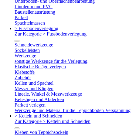
Unterboden- und Oberflächenbearbeitung
Linoleum und PVC
Baustellenausrüstung
Parkett
Spachtelmassen
> Fussbodenverlegung
Zur Kategorie > Fussbodenverlegung
Schneidewerkzeuge
Sockelleisten
Werkzeuge
sonstige Werkzeuge für die Verlegung
Elastische Beläge verlegen
Klebstoffe
Zubehör
Kellen und Spachtel
Messer und Klingen
Lineale, Winkel & Messwerkzeuge
Befestigen und Abdecken
Parkett verlegen
Werkzeuge und Material für die Teppichboden-Verspannung
> Ketteln und Schneiden
Zur Kategorie > Ketteln und Schneiden
Kleben von Teppichsockeln