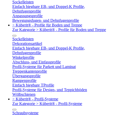
Sockelleisten
Einfach biegbare EB- und Doppel-K Profile,
Dehnfugenprofile
Anpassungsprofile
Bewegungsfugen- und Dehnfugenprofile
> Küberit® - Profile für Boden und Treppe
Zur Kategorie > Küberit® - Profile für Boden und Treppe
Sockelleisten
Dekorationsartikel
Einfach biegbare EB- und Doppel-K Profile,
Dehnfugenprofile
Winkelprofile
Abschluss- und Einfassprofile
Profil-Systeme für Parkett und Laminat
Treppenkantenprofile
Übergangsprofile
Rampenprofile
Einfach biegbare TProfile
Profil-Systeme für Design- und Teppichböden
Wölbschienen
> Küberit® - Profil-Systeme
Zur Kategorie > Küberit® - Profil-Systeme
Schraubsysteme