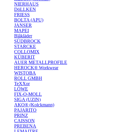
NIERHAUS
DöLLKEN
FRIESS
BOLTA (APU)
JANSER
MAPEI
Blåkläder
SÜDBROCK
STARCKE
COLLOMIX
KÜBERIT
AUER METALLPROFILE
HEROCK® Workwear
WISTOBA
ROLL GMBH
TeXXor
LÖWE
FIX-O-MOLL
SIGA (UZIN)
AKO® (Kolckmann)
PAJARITO
PRINZ
CAISSON
PREBENA
LEMAITRE