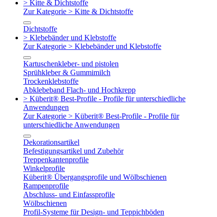
> Kitte & Dichtstoffe
Zur Kategorie > Kitte & Dichtstoffe
Dichtstoffe
> Klebebänder und Klebstoffe
Zur Kategorie > Klebebänder und Klebstoffe
Kartuschenkleber- und pistolen
Sprühkleber & Gummimilch
Trockenklebstoffe
Abklebeband Flach- und Hochkrepp
> Küberit® Best-Profile - Profile für unterschiedliche
Anwendungen
Zur Kategorie > Küberit® Best-Profile - Profile für
unterschiedliche Anwendungen
Dekorationsartikel
Befestigungsartikel und Zubehör
Treppenkantenprofile
Winkelprofile
Küberit® Übergangsprofile und Wölbschienen
Rampenprofile
Abschluss- und Einfassprofile
Wölbschienen
Profil-Systeme für Design- und Teppichböden