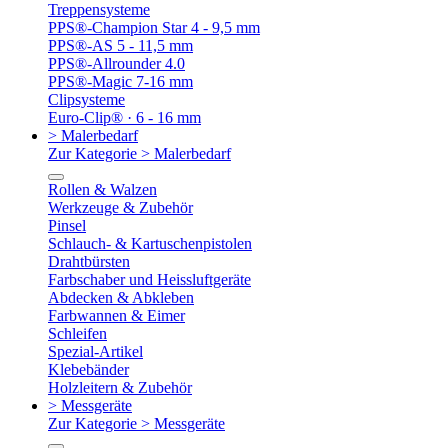
Treppensysteme
PPS®-Champion Star 4 - 9,5 mm
PPS®-AS 5 - 11,5 mm
PPS®-Allrounder 4.0
PPS®-Magic 7-16 mm
Clipsysteme
Euro-Clip® · 6 - 16 mm
> Malerbedarf
Zur Kategorie > Malerbedarf
Rollen & Walzen
Werkzeuge & Zubehör
Pinsel
Schlauch- & Kartuschenpistolen
Drahtbürsten
Farbschaber und Heissluftgeräte
Abdecken & Abkleben
Farbwannen & Eimer
Schleifen
Spezial-Artikel
Klebebänder
Holzleitern & Zubehör
> Messgeräte
Zur Kategorie > Messgeräte