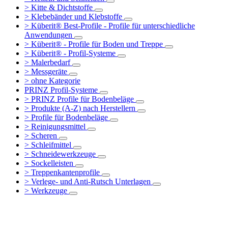
> Kitte & Dichtstoffe
> Klebebänder und Klebstoffe
> Küberit® Best-Profile - Profile für unterschiedliche
Anwendungen
> Küberit® - Profile für Boden und Treppe
> Küberit® - Profil-Systeme
> Malerbedarf
> Messgeräte
> ohne Kategorie
PRINZ Profil-Systeme
> PRINZ Profile für Bodenbeläge
> Produkte (A-Z) nach Herstellern
> Profile für Bodenbeläge
> Reinigungsmittel
> Scheren
> Schleifmittel
> Schneidewerkzeuge
> Sockelleisten
> Treppenkantenprofile
> Verlege- und Anti-Rutsch Unterlagen
> Werkzeuge