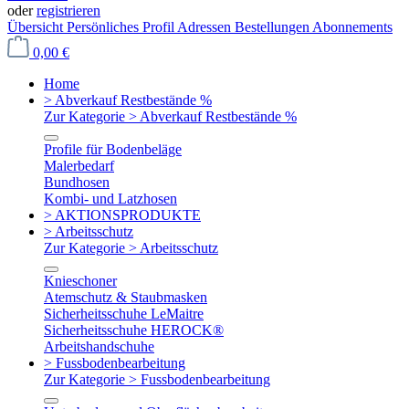
oder
registrieren
Übersicht
Persönliches Profil
Adressen
Bestellungen
Abonnements
0,00 €
Home
> Abverkauf Restbestände %
Zur Kategorie > Abverkauf Restbestände %
Profile für Bodenbeläge
Malerbedarf
Bundhosen
Kombi- und Latzhosen
> AKTIONSPRODUKTE
> Arbeitsschutz
Zur Kategorie > Arbeitsschutz
Knieschoner
Atemschutz & Staubmasken
Sicherheitsschuhe LeMaitre
Sicherheitsschuhe HEROCK®
Arbeitshandschuhe
> Fussbodenbearbeitung
Zur Kategorie > Fussbodenbearbeitung