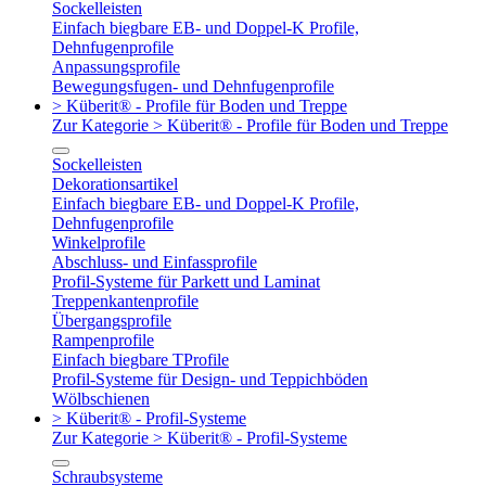
Sockelleisten
Einfach biegbare EB- und Doppel-K Profile,
Dehnfugenprofile
Anpassungsprofile
Bewegungsfugen- und Dehnfugenprofile
> Küberit® - Profile für Boden und Treppe
Zur Kategorie > Küberit® - Profile für Boden und Treppe
Sockelleisten
Dekorationsartikel
Einfach biegbare EB- und Doppel-K Profile,
Dehnfugenprofile
Winkelprofile
Abschluss- und Einfassprofile
Profil-Systeme für Parkett und Laminat
Treppenkantenprofile
Übergangsprofile
Rampenprofile
Einfach biegbare TProfile
Profil-Systeme für Design- und Teppichböden
Wölbschienen
> Küberit® - Profil-Systeme
Zur Kategorie > Küberit® - Profil-Systeme
Schraubsysteme