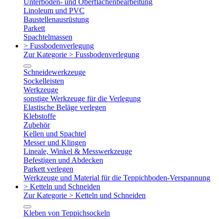
Unterboden- und Oberflächenbearbeitung
Linoleum und PVC
Baustellenausrüstung
Parkett
Spachtelmassen
> Fussbodenverlegung
Zur Kategorie > Fussbodenverlegung
Schneidewerkzeuge
Sockelleisten
Werkzeuge
sonstige Werkzeuge für die Verlegung
Elastische Beläge verlegen
Klebstoffe
Zubehör
Kellen und Spachtel
Messer und Klingen
Lineale, Winkel & Messwerkzeuge
Befestigen und Abdecken
Parkett verlegen
Werkzeuge und Material für die Teppichboden-Verspannung
> Ketteln und Schneiden
Zur Kategorie > Ketteln und Schneiden
Kleben von Teppichsockeln