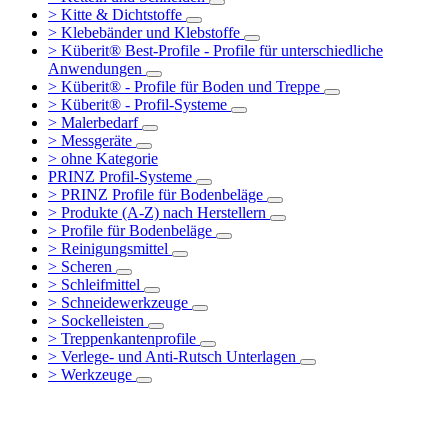
> Kitte & Dichtstoffe
> Klebebänder und Klebstoffe
> Küberit® Best-Profile - Profile für unterschiedliche
Anwendungen
> Küberit® - Profile für Boden und Treppe
> Küberit® - Profil-Systeme
> Malerbedarf
> Messgeräte
> ohne Kategorie
PRINZ Profil-Systeme
> PRINZ Profile für Bodenbeläge
> Produkte (A-Z) nach Herstellern
> Profile für Bodenbeläge
> Reinigungsmittel
> Scheren
> Schleifmittel
> Schneidewerkzeuge
> Sockelleisten
> Treppenkantenprofile
> Verlege- und Anti-Rutsch Unterlagen
> Werkzeuge