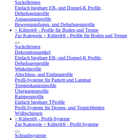
Sockelleisten
Einfach biegbare EB- und Doppel-K Profile,
Dehnfugenprofile
Anpassungsprofile
Bewegungsfugen- und Dehnfugenprofile
> Küberit® - Profile für Boden und Treppe
Zur Kategorie > Küberit® - Profile für Boden und Treppe
Sockelleisten
Dekorationsartikel
Einfach biegbare EB- und Doppel-K Profile,
Dehnfugenprofile
Winkelprofile
Abschluss- und Einfassprofile
Profil-Systeme für Parkett und Laminat
Treppenkantenprofile
Übergangsprofile
Rampenprofile
Einfach biegbare TProfile
Profil-Systeme für Design- und Teppichböden
Wölbschienen
> Küberit® - Profil-Systeme
Zur Kategorie > Küberit® - Profil-Systeme
Schraubsysteme