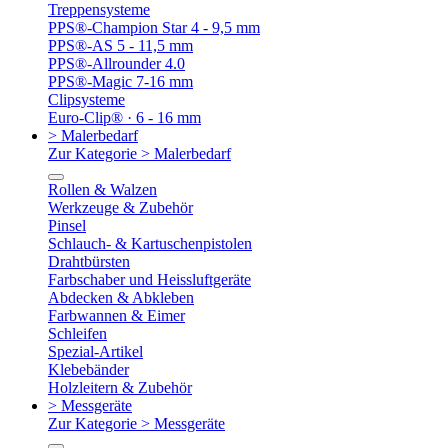
Treppensysteme
PPS®-Champion Star 4 - 9,5 mm
PPS®-AS 5 - 11,5 mm
PPS®-Allrounder 4.0
PPS®-Magic 7-16 mm
Clipsysteme
Euro-Clip® · 6 - 16 mm
> Malerbedarf
Zur Kategorie > Malerbedarf
Rollen & Walzen
Werkzeuge & Zubehör
Pinsel
Schlauch- & Kartuschenpistolen
Drahtbürsten
Farbschaber und Heissluftgeräte
Abdecken & Abkleben
Farbwannen & Eimer
Schleifen
Spezial-Artikel
Klebebänder
Holzleitern & Zubehör
> Messgeräte
Zur Kategorie > Messgeräte