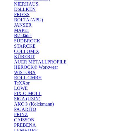
NIERHAUS
DöLLKEN
FRIESS
BOLTA (APU)
JANSER
MAPEI
Blåkläder
SÜDBROCK
STARCKE
COLLOMIX
KÜBERIT
AUER METALLPROFILE
HEROCK® Workwear
WISTOBA
ROLL GMBH
TeXXor
LÖWE
FIX-O-MOLL
SIGA (UZIN)
AKO® (Kolckmann)
PAJARITO
PRINZ
CAISSON
PREBENA
LEMAITRE