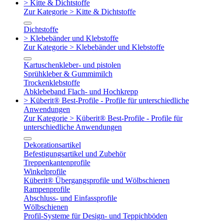
> Kitte & Dichtstoffe
Zur Kategorie > Kitte & Dichtstoffe
Dichtstoffe
> Klebebänder und Klebstoffe
Zur Kategorie > Klebebänder und Klebstoffe
Kartuschenkleber- und pistolen
Sprühkleber & Gummimilch
Trockenklebstoffe
Abklebeband Flach- und Hochkrepp
> Küberit® Best-Profile - Profile für unterschiedliche
Anwendungen
Zur Kategorie > Küberit® Best-Profile - Profile für
unterschiedliche Anwendungen
Dekorationsartikel
Befestigungsartikel und Zubehör
Treppenkantenprofile
Winkelprofile
Küberit® Übergangsprofile und Wölbschienen
Rampenprofile
Abschluss- und Einfassprofile
Wölbschienen
Profil-Systeme für Design- und Teppichböden