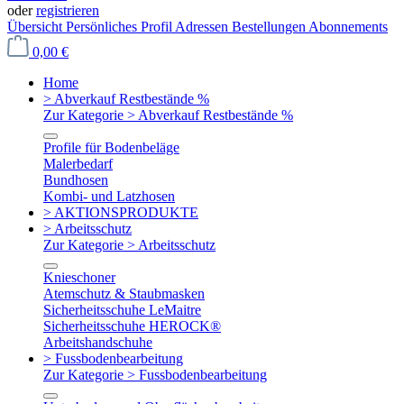
oder
registrieren
Übersicht
Persönliches Profil
Adressen
Bestellungen
Abonnements
0,00 €
Home
> Abverkauf Restbestände %
Zur Kategorie > Abverkauf Restbestände %
Profile für Bodenbeläge
Malerbedarf
Bundhosen
Kombi- und Latzhosen
> AKTIONSPRODUKTE
> Arbeitsschutz
Zur Kategorie > Arbeitsschutz
Knieschoner
Atemschutz & Staubmasken
Sicherheitsschuhe LeMaitre
Sicherheitsschuhe HEROCK®
Arbeitshandschuhe
> Fussbodenbearbeitung
Zur Kategorie > Fussbodenbearbeitung