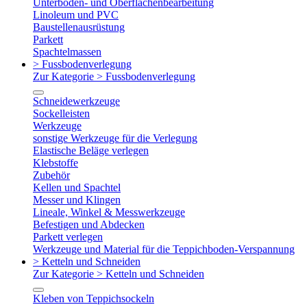
Unterboden- und Oberflächenbearbeitung
Linoleum und PVC
Baustellenausrüstung
Parkett
Spachtelmassen
> Fussbodenverlegung
Zur Kategorie > Fussbodenverlegung
Schneidewerkzeuge
Sockelleisten
Werkzeuge
sonstige Werkzeuge für die Verlegung
Elastische Beläge verlegen
Klebstoffe
Zubehör
Kellen und Spachtel
Messer und Klingen
Lineale, Winkel & Messwerkzeuge
Befestigen und Abdecken
Parkett verlegen
Werkzeuge und Material für die Teppichboden-Verspannung
> Ketteln und Schneiden
Zur Kategorie > Ketteln und Schneiden
Kleben von Teppichsockeln