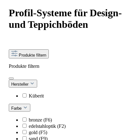
Profil-Systeme für Design-
und Teppichböden
Produkte filtern
Produkte filtern
Hersteller
Küberit
Farbe
bronze (F6)
edelstahloptik (F2)
gold (F5)
sand (F9)