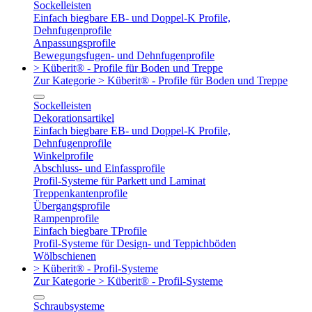
Sockelleisten
Einfach biegbare EB- und Doppel-K Profile,
Dehnfugenprofile
Anpassungsprofile
Bewegungsfugen- und Dehnfugenprofile
> Küberit® - Profile für Boden und Treppe
Zur Kategorie > Küberit® - Profile für Boden und Treppe
Sockelleisten
Dekorationsartikel
Einfach biegbare EB- und Doppel-K Profile,
Dehnfugenprofile
Winkelprofile
Abschluss- und Einfassprofile
Profil-Systeme für Parkett und Laminat
Treppenkantenprofile
Übergangsprofile
Rampenprofile
Einfach biegbare TProfile
Profil-Systeme für Design- und Teppichböden
Wölbschienen
> Küberit® - Profil-Systeme
Zur Kategorie > Küberit® - Profil-Systeme
Schraubsysteme