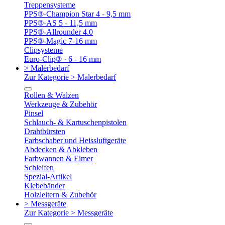
Treppensysteme
PPS®-Champion Star 4 - 9,5 mm
PPS®-AS 5 - 11,5 mm
PPS®-Allrounder 4.0
PPS®-Magic 7-16 mm
Clipsysteme
Euro-Clip® · 6 - 16 mm
> Malerbedarf
Zur Kategorie > Malerbedarf
Rollen & Walzen
Werkzeuge & Zubehör
Pinsel
Schlauch- & Kartuschenpistolen
Drahtbürsten
Farbschaber und Heissluftgeräte
Abdecken & Abkleben
Farbwannen & Eimer
Schleifen
Spezial-Artikel
Klebebänder
Holzleitern & Zubehör
> Messgeräte
Zur Kategorie > Messgeräte