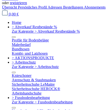
oder
registrieren
Übersicht
Persönliches Profil
Adressen
Bestellungen
Abonnements
0,00 €
Home
> Abverkauf Restbestände %
Zur Kategorie > Abverkauf Restbestände %
Profile für Bodenbeläge
Malerbedarf
Bundhosen
Kombi- und Latzhosen
> AKTIONSPRODUKTE
> Arbeitsschutz
Zur Kategorie > Arbeitsschutz
Knieschoner
Atemschutz & Staubmasken
Sicherheitsschuhe LeMaitre
Sicherheitsschuhe HEROCK®
Arbeitshandschuhe
> Fussbodenbearbeitung
Zur Kategorie > Fussbodenbearbeitung