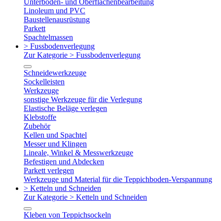
Unterboden- und Oberflächenbearbeitung
Linoleum und PVC
Baustellenausrüstung
Parkett
Spachtelmassen
> Fussbodenverlegung
Zur Kategorie > Fussbodenverlegung
Schneidewerkzeuge
Sockelleisten
Werkzeuge
sonstige Werkzeuge für die Verlegung
Elastische Beläge verlegen
Klebstoffe
Zubehör
Kellen und Spachtel
Messer und Klingen
Lineale, Winkel & Messwerkzeuge
Befestigen und Abdecken
Parkett verlegen
Werkzeuge und Material für die Teppichboden-Verspannung
> Ketteln und Schneiden
Zur Kategorie > Ketteln und Schneiden
Kleben von Teppichsockeln