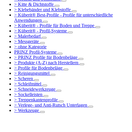
> Kitte & Dichtstoffe
> Klebebänder und Klebstoffe
> Küberit® Best-Profile - Profile für unterschiedliche
Anwendungen
> Küberit® - Profile für Boden und Treppe
> Küberit® - Profil-Systeme
> Malerbedarf
> Messgeräte
> ohne Kategorie
PRINZ Profil-Systeme
> PRINZ Profile für Bodenbeläge
> Produkte (A-Z) nach Herstellern
> Profile für Bodenbeläge
> Reinigungsmittel
> Scheren
> Schleifmittel
> Schneidewerkzeuge
> Sockelleisten
> Treppenkantenprofile
> Verlege- und Anti-Rutsch Unterlagen
> Werkzeuge