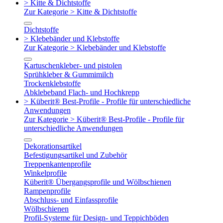
> Kitte & Dichtstoffe
Zur Kategorie > Kitte & Dichtstoffe
Dichtstoffe
> Klebebänder und Klebstoffe
Zur Kategorie > Klebebänder und Klebstoffe
Kartuschenkleber- und pistolen
Sprühkleber & Gummimilch
Trockenklebstoffe
Abklebeband Flach- und Hochkrepp
> Küberit® Best-Profile - Profile für unterschiedliche
Anwendungen
Zur Kategorie > Küberit® Best-Profile - Profile für
unterschiedliche Anwendungen
Dekorationsartikel
Befestigungsartikel und Zubehör
Treppenkantenprofile
Winkelprofile
Küberit® Übergangsprofile und Wölbschienen
Rampenprofile
Abschluss- und Einfassprofile
Wölbschienen
Profil-Systeme für Design- und Teppichböden