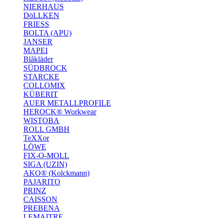
NIERHAUS
DöLLKEN
FRIESS
BOLTA (APU)
JANSER
MAPEI
Blåkläder
SÜDBROCK
STARCKE
COLLOMIX
KÜBERIT
AUER METALLPROFILE
HEROCK® Workwear
WISTOBA
ROLL GMBH
TeXXor
LÖWE
FIX-O-MOLL
SIGA (UZIN)
AKO® (Kolckmann)
PAJARITO
PRINZ
CAISSON
PREBENA
LEMAITRE