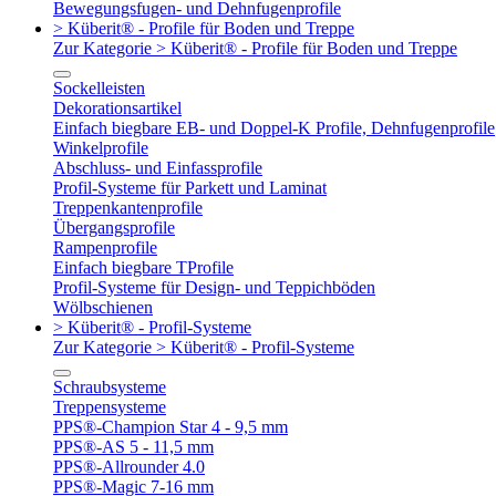
Bewegungsfugen- und Dehnfugenprofile
> Küberit® - Profile für Boden und Treppe
Zur Kategorie > Küberit® - Profile für Boden und Treppe
Sockelleisten
Dekorationsartikel
Einfach biegbare EB- und Doppel-K Profile, Dehnfugenprofile
Winkelprofile
Abschluss- und Einfassprofile
Profil-Systeme für Parkett und Laminat
Treppenkantenprofile
Übergangsprofile
Rampenprofile
Einfach biegbare TProfile
Profil-Systeme für Design- und Teppichböden
Wölbschienen
> Küberit® - Profil-Systeme
Zur Kategorie > Küberit® - Profil-Systeme
Schraubsysteme
Treppensysteme
PPS®-Champion Star 4 - 9,5 mm
PPS®-AS 5 - 11,5 mm
PPS®-Allrounder 4.0
PPS®-Magic 7-16 mm