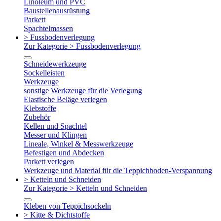
Linoleum und PVC
Baustellenausrüstung
Parkett
Spachtelmassen
> Fussbodenverlegung
Zur Kategorie > Fussbodenverlegung
Schneidewerkzeuge
Sockelleisten
Werkzeuge
sonstige Werkzeuge für die Verlegung
Elastische Beläge verlegen
Klebstoffe
Zubehör
Kellen und Spachtel
Messer und Klingen
Lineale, Winkel & Messwerkzeuge
Befestigen und Abdecken
Parkett verlegen
Werkzeuge und Material für die Teppichboden-Verspannung
> Ketteln und Schneiden
Zur Kategorie > Ketteln und Schneiden
Kleben von Teppichsockeln
> Kitte & Dichtstoffe