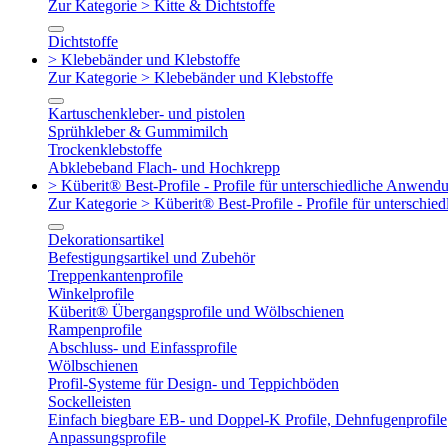
Zur Kategorie > Kitte & Dichtstoffe
Dichtstoffe
> Klebebänder und Klebstoffe
Zur Kategorie > Klebebänder und Klebstoffe
Kartuschenkleber- und pistolen
Sprühkleber & Gummimilch
Trockenklebstoffe
Abklebeband Flach- und Hochkrepp
> Küberit® Best-Profile - Profile für unterschiedliche Anwend
Zur Kategorie > Küberit® Best-Profile - Profile für untersch
Dekorationsartikel
Befestigungsartikel und Zubehör
Treppenkantenprofile
Winkelprofile
Küberit® Übergangsprofile und Wölbschienen
Rampenprofile
Abschluss- und Einfassprofile
Wölbschienen
Profil-Systeme für Design- und Teppichböden
Sockelleisten
Einfach biegbare EB- und Doppel-K Profile, Dehnfugenprofile
Anpassungsprofile