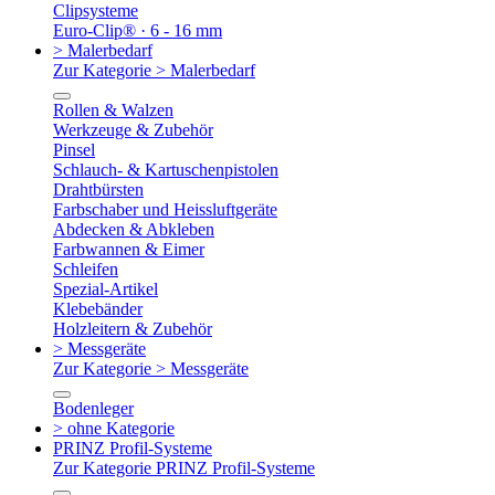
Clipsysteme
Euro-Clip® · 6 - 16 mm
> Malerbedarf
Zur Kategorie > Malerbedarf
Rollen & Walzen
Werkzeuge & Zubehör
Pinsel
Schlauch- & Kartuschenpistolen
Drahtbürsten
Farbschaber und Heissluftgeräte
Abdecken & Abkleben
Farbwannen & Eimer
Schleifen
Spezial-Artikel
Klebebänder
Holzleitern & Zubehör
> Messgeräte
Zur Kategorie > Messgeräte
Bodenleger
> ohne Kategorie
PRINZ Profil-Systeme
Zur Kategorie PRINZ Profil-Systeme