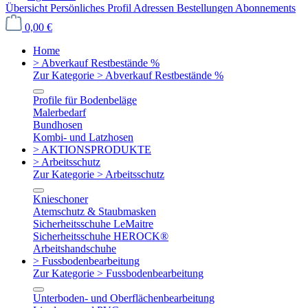
Übersicht
Persönliches Profil
Adressen
Bestellungen
Abonnements
0,00 €
Home
> Abverkauf Restbestände %
Zur Kategorie > Abverkauf Restbestände %
Profile für Bodenbeläge
Malerbedarf
Bundhosen
Kombi- und Latzhosen
> AKTIONSPRODUKTE
> Arbeitsschutz
Zur Kategorie > Arbeitsschutz
Knieschoner
Atemschutz & Staubmasken
Sicherheitsschuhe LeMaitre
Sicherheitsschuhe HEROCK®
Arbeitshandschuhe
> Fussbodenbearbeitung
Zur Kategorie > Fussbodenbearbeitung
Unterboden- und Oberflächenbearbeitung