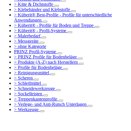
> Kitte & Dichtstoffe
> Klebebänder und Klebstoffe
> Küberit® Best-Profile - Profile für unterschiedliche
Anwendungen
> Küberit® - Profile für Boden und Treppe
> Küberit® - Profil-Systeme
> Malerbedarf
> Messgeräte
> ohne Kategorie
PRINZ Profil-Systeme
> PRINZ Profile für Bodenbeläge
> Produkte (A-Z) nach Herstellern
> Profile für Bodenbeläge
> Reinigungsmittel
> Scheren
> Schleifmittel
> Schneidewerkzeuge
> Sockelleisten
> Treppenkantenprofile
> Verlege- und Anti-Rutsch Unterlagen
> Werkzeuge