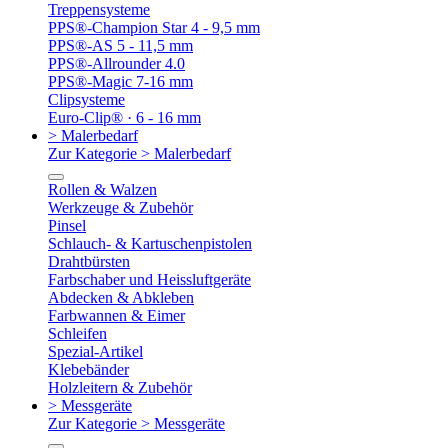
Treppensysteme
PPS®-Champion Star 4 - 9,5 mm
PPS®-AS 5 - 11,5 mm
PPS®-Allrounder 4.0
PPS®-Magic 7-16 mm
Clipsysteme
Euro-Clip® · 6 - 16 mm
> Malerbedarf
Zur Kategorie > Malerbedarf
Rollen & Walzen
Werkzeuge & Zubehör
Pinsel
Schlauch- & Kartuschenpistolen
Drahtbürsten
Farbschaber und Heissluftgeräte
Abdecken & Abkleben
Farbwannen & Eimer
Schleifen
Spezial-Artikel
Klebebänder
Holzleitern & Zubehör
> Messgeräte
Zur Kategorie > Messgeräte