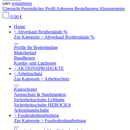
oder
registrieren
Übersicht
Persönliches Profil
Adressen
Bestellungen
Abonnements
0,00 €
Home
> Abverkauf Restbestände %
Zur Kategorie > Abverkauf Restbestände %
Profile für Bodenbeläge
Malerbedarf
Bundhosen
Kombi- und Latzhosen
> AKTIONSPRODUKTE
> Arbeitsschutz
Zur Kategorie > Arbeitsschutz
Knieschoner
Atemschutz & Staubmasken
Sicherheitsschuhe LeMaitre
Sicherheitsschuhe HEROCK®
Arbeitshandschuhe
> Fussbodenbearbeitung
Zur Kategorie > Fussbodenbearbeitung