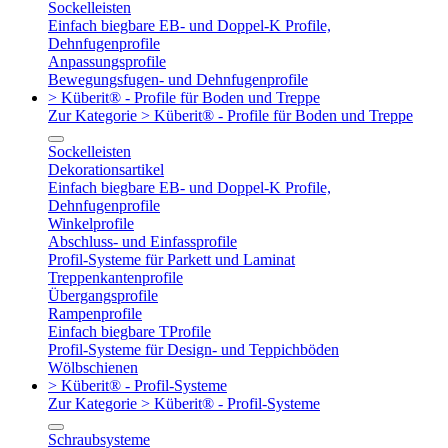
Sockelleisten
Einfach biegbare EB- und Doppel-K Profile,
Dehnfugenprofile
Anpassungsprofile
Bewegungsfugen- und Dehnfugenprofile
> Küberit® - Profile für Boden und Treppe
Zur Kategorie > Küberit® - Profile für Boden und Treppe
Sockelleisten
Dekorationsartikel
Einfach biegbare EB- und Doppel-K Profile,
Dehnfugenprofile
Winkelprofile
Abschluss- und Einfassprofile
Profil-Systeme für Parkett und Laminat
Treppenkantenprofile
Übergangsprofile
Rampenprofile
Einfach biegbare TProfile
Profil-Systeme für Design- und Teppichböden
Wölbschienen
> Küberit® - Profil-Systeme
Zur Kategorie > Küberit® - Profil-Systeme
Schraubsysteme