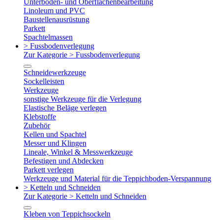
Unterboden- und Oberflächenbearbeitung
Linoleum und PVC
Baustellenausrüstung
Parkett
Spachtelmassen
> Fussbodenverlegung
Zur Kategorie > Fussbodenverlegung
Schneidewerkzeuge
Sockelleisten
Werkzeuge
sonstige Werkzeuge für die Verlegung
Elastische Beläge verlegen
Klebstoffe
Zubehör
Kellen und Spachtel
Messer und Klingen
Lineale, Winkel & Messwerkzeuge
Befestigen und Abdecken
Parkett verlegen
Werkzeuge und Material für die Teppichboden-Verspannung
> Ketteln und Schneiden
Zur Kategorie > Ketteln und Schneiden
Kleben von Teppichsockeln