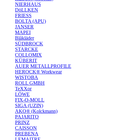
NIERHAUS
DöLLKEN
FRIESS
BOLTA (APU)
JANSER
MAPEI
Blåkläder
SÜDBROCK
STARCKE
COLLOMIX
KÜBERIT
AUER METALLPROFILE
HEROCK® Workwear
WISTOBA
ROLL GMBH
TeXXor
LÖWE
FIX-O-MOLL
SIGA (UZIN)
AKO® (Kolckmann)
PAJARITO
PRINZ
CAISSON
PREBENA
LEMAITRE