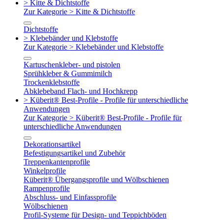
> Kitte & Dichtstoffe
Zur Kategorie > Kitte & Dichtstoffe
Dichtstoffe
> Klebebänder und Klebstoffe
Zur Kategorie > Klebebänder und Klebstoffe
Kartuschenkleber- und pistolen
Sprühkleber & Gummimilch
Trockenklebstoffe
Abklebeband Flach- und Hochkrepp
> Küberit® Best-Profile - Profile für unterschiedliche
Anwendungen
Zur Kategorie > Küberit® Best-Profile - Profile für
unterschiedliche Anwendungen
Dekorationsartikel
Befestigungsartikel und Zubehör
Treppenkantenprofile
Winkelprofile
Küberit® Übergangsprofile und Wölbschienen
Rampenprofile
Abschluss- und Einfassprofile
Wölbschienen
Profil-Systeme für Design- und Teppichböden