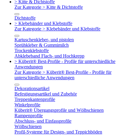
> Kitte & Dichtstoffe
Zur Kategorie > Kitte & Dichtstoffe
Dichtstoffe
> Klebebänder und Klebstoffe
Zur Kategorie > Klebebänder und Klebstoffe
Kartuschenkleber- und pistolen
Sprühkleber & Gummimilch
Trockenklebstoffe
Abklebeband Flach- und Hochkrepp
> Küberit® Best-Profile - Profile für unterschiedliche
Anwendungen
Zur Kategorie > Küberit® Best-Profile - Profile für
unterschiedliche Anwendungen
Dekorationsartikel
Befestigungsartikel und Zubehör
Treppenkantenprofile
Winkelprofile
Küberit® Übergangsprofile und Wölbschienen
Rampenprofile
Abschluss- und Einfassprofile
Wölbschienen
Profil-Systeme für Design- und Teppichböden