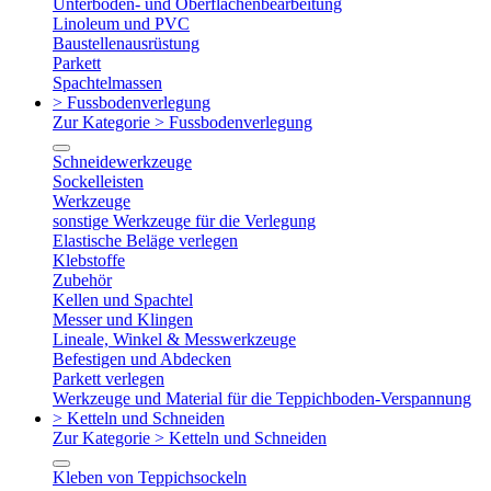
Unterboden- und Oberflächenbearbeitung
Linoleum und PVC
Baustellenausrüstung
Parkett
Spachtelmassen
> Fussbodenverlegung
Zur Kategorie > Fussbodenverlegung
Schneidewerkzeuge
Sockelleisten
Werkzeuge
sonstige Werkzeuge für die Verlegung
Elastische Beläge verlegen
Klebstoffe
Zubehör
Kellen und Spachtel
Messer und Klingen
Lineale, Winkel & Messwerkzeuge
Befestigen und Abdecken
Parkett verlegen
Werkzeuge und Material für die Teppichboden-Verspannung
> Ketteln und Schneiden
Zur Kategorie > Ketteln und Schneiden
Kleben von Teppichsockeln