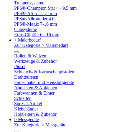
Treppensysteme
PPS®-Champion Star 4 - 9,5 mm
PPS®-AS 5 - 11,5 mm
PPS®-Allrounder 4.0
PPS®-Magic 7-16 mm
Clipsysteme
Euro-Clip® · 6 - 16 mm
> Malerbedarf
Zur Kategorie > Malerbedarf
Rollen & Walzen
Werkzeuge & Zubehör
Pinsel
Schlauch- & Kartuschenpistolen
Drahtbürsten
Farbschaber und Heissluftgeräte
Abdecken & Abkleben
Farbwannen & Eimer
Schleifen
Spezial-Artikel
Klebebänder
Holzleitern & Zubehör
> Messgeräte
Zur Kategorie > Messgeräte