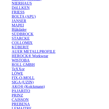
NIERHAUS
DöLLKEN
FRIESS
BOLTA (APU)
JANSER
MAPEI
Blåkläder
SÜDBROCK
STARCKE
COLLOMIX
KÜBERIT
AUER METALLPROFILE
HEROCK® Workwear
WISTOBA
ROLL GMBH
TeXXor
LÖWE
FIX-O-MOLL
SIGA (UZIN)
AKO® (Kolckmann)
PAJARITO
PRINZ
CAISSON
PREBENA
LEMAITRE