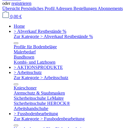
oder
registrieren
Übersicht
Persönliches Profil
Adressen
Bestellungen
Abonnements
0,00 €
Home
> Abverkauf Restbestände %
Zur Kategorie > Abverkauf Restbestände %
Profile für Bodenbeläge
Malerbedarf
Bundhosen
Kombi- und Latzhosen
> AKTIONSPRODUKTE
> Arbeitsschutz
Zur Kategorie > Arbeitsschutz
Knieschoner
Atemschutz & Staubmasken
Sicherheitsschuhe LeMaitre
Sicherheitsschuhe HEROCK®
Arbeitshandschuhe
> Fussbodenbearbeitung
Zur Kategorie > Fussbodenbearbeitung