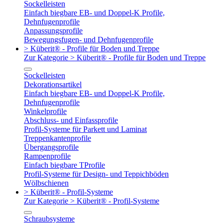
Sockelleisten
Einfach biegbare EB- und Doppel-K Profile,
Dehnfugenprofile
Anpassungsprofile
Bewegungsfugen- und Dehnfugenprofile
> Küberit® - Profile für Boden und Treppe
Zur Kategorie > Küberit® - Profile für Boden und Treppe
Sockelleisten
Dekorationsartikel
Einfach biegbare EB- und Doppel-K Profile,
Dehnfugenprofile
Winkelprofile
Abschluss- und Einfassprofile
Profil-Systeme für Parkett und Laminat
Treppenkantenprofile
Übergangsprofile
Rampenprofile
Einfach biegbare TProfile
Profil-Systeme für Design- und Teppichböden
Wölbschienen
> Küberit® - Profil-Systeme
Zur Kategorie > Küberit® - Profil-Systeme
Schraubsysteme