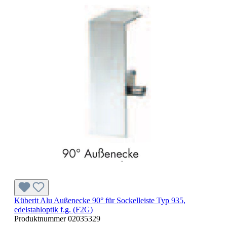
Küberit Alu Außenecke 90° für Sockelleiste Typ 935,
edelstahloptik f.g. (F2G)
Produktnummer
02035329