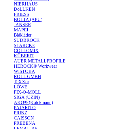
NIERHAUS
DöLLKEN
FRIESS
BOLTA (APU)
JANSER
MAPEI
Blåkläder
SÜDBROCK
STARCKE
COLLOMIX
KÜBERIT
AUER METALLPROFILE
HEROCK® Workwear
WISTOBA
ROLL GMBH
TeXXor
LÖWE
FIX-O-MOLL
SIGA (UZIN)
AKO® (Kolckmann)
PAJARITO
PRINZ
CAISSON
PREBENA
LEMAITRE