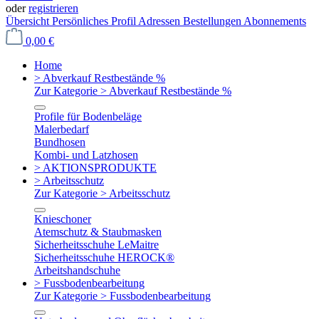
oder
registrieren
Übersicht
Persönliches Profil
Adressen
Bestellungen
Abonnements
0,00 €
Home
> Abverkauf Restbestände %
Zur Kategorie > Abverkauf Restbestände %
Profile für Bodenbeläge
Malerbedarf
Bundhosen
Kombi- und Latzhosen
> AKTIONSPRODUKTE
> Arbeitsschutz
Zur Kategorie > Arbeitsschutz
Knieschoner
Atemschutz & Staubmasken
Sicherheitsschuhe LeMaitre
Sicherheitsschuhe HEROCK®
Arbeitshandschuhe
> Fussbodenbearbeitung
Zur Kategorie > Fussbodenbearbeitung