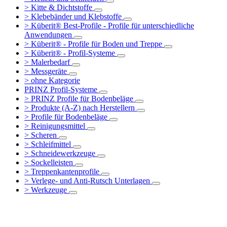
> Kitte & Dichtstoffe
> Klebebänder und Klebstoffe
> Küberit® Best-Profile - Profile für unterschiedliche
Anwendungen
> Küberit® - Profile für Boden und Treppe
> Küberit® - Profil-Systeme
> Malerbedarf
> Messgeräte
> ohne Kategorie
PRINZ Profil-Systeme
> PRINZ Profile für Bodenbeläge
> Produkte (A-Z) nach Herstellern
> Profile für Bodenbeläge
> Reinigungsmittel
> Scheren
> Schleifmittel
> Schneidewerkzeuge
> Sockelleisten
> Treppenkantenprofile
> Verlege- und Anti-Rutsch Unterlagen
> Werkzeuge