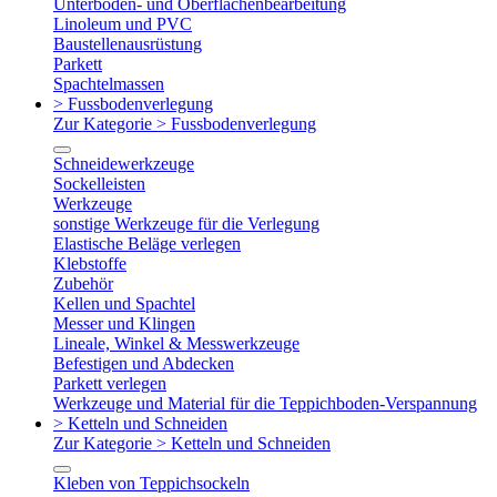
Unterboden- und Oberflächenbearbeitung
Linoleum und PVC
Baustellenausrüstung
Parkett
Spachtelmassen
> Fussbodenverlegung
Zur Kategorie > Fussbodenverlegung
Schneidewerkzeuge
Sockelleisten
Werkzeuge
sonstige Werkzeuge für die Verlegung
Elastische Beläge verlegen
Klebstoffe
Zubehör
Kellen und Spachtel
Messer und Klingen
Lineale, Winkel & Messwerkzeuge
Befestigen und Abdecken
Parkett verlegen
Werkzeuge und Material für die Teppichboden-Verspannung
> Ketteln und Schneiden
Zur Kategorie > Ketteln und Schneiden
Kleben von Teppichsockeln