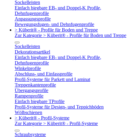
Sockelleisten
Einfach biegbare EB- und Doppel-K Profile,
Dehnfugenprofile
Anpassungsprofile
Bewegungsfugen- und Dehnfugenprofile
> Küberit® - Profile für Boden und Treppe
Zur Kategorie > Küberit® - Profile für Boden und Treppe
Sockelleisten
Dekorationsartikel
Einfach biegbare EB- und Doppel-K Profile,
Dehnfugenprofile
Winkelprofile
Abschluss- und Einfassprofile
Profil-Systeme für Parkett und Laminat
Treppenkantenprofile
Übergangsprofile
Rampenprofile
Einfach biegbare TProfile
Profil-Systeme für Design- und Teppichböden
Wölbschienen
> Küberit® - Profil-Systeme
Zur Kategorie > Küberit® - Profil-Systeme
Schraubsysteme