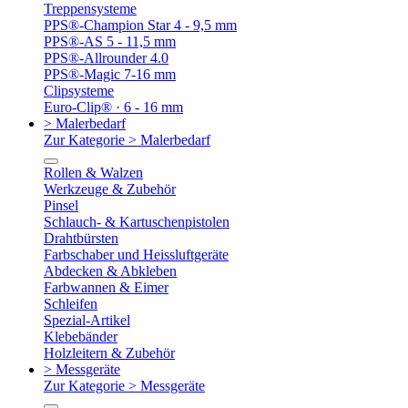
Treppensysteme
PPS®-Champion Star 4 - 9,5 mm
PPS®-AS 5 - 11,5 mm
PPS®-Allrounder 4.0
PPS®-Magic 7-16 mm
Clipsysteme
Euro-Clip® · 6 - 16 mm
> Malerbedarf
Zur Kategorie > Malerbedarf
Rollen & Walzen
Werkzeuge & Zubehör
Pinsel
Schlauch- & Kartuschenpistolen
Drahtbürsten
Farbschaber und Heissluftgeräte
Abdecken & Abkleben
Farbwannen & Eimer
Schleifen
Spezial-Artikel
Klebebänder
Holzleitern & Zubehör
> Messgeräte
Zur Kategorie > Messgeräte