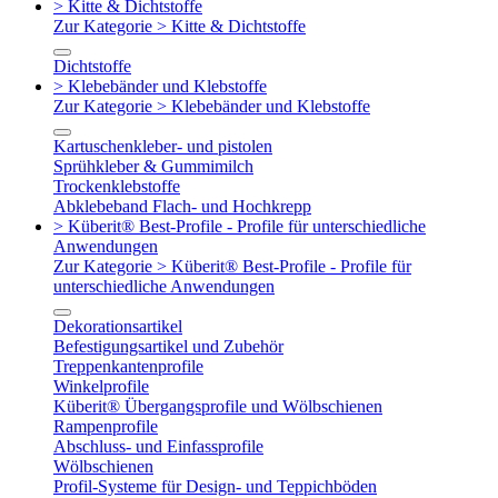
> Kitte & Dichtstoffe
Zur Kategorie > Kitte & Dichtstoffe
Dichtstoffe
> Klebebänder und Klebstoffe
Zur Kategorie > Klebebänder und Klebstoffe
Kartuschenkleber- und pistolen
Sprühkleber & Gummimilch
Trockenklebstoffe
Abklebeband Flach- und Hochkrepp
> Küberit® Best-Profile - Profile für unterschiedliche
Anwendungen
Zur Kategorie > Küberit® Best-Profile - Profile für
unterschiedliche Anwendungen
Dekorationsartikel
Befestigungsartikel und Zubehör
Treppenkantenprofile
Winkelprofile
Küberit® Übergangsprofile und Wölbschienen
Rampenprofile
Abschluss- und Einfassprofile
Wölbschienen
Profil-Systeme für Design- und Teppichböden