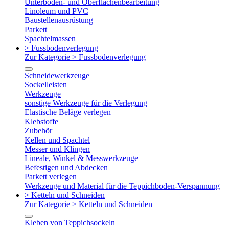
Unterboden- und Oberflächenbearbeitung
Linoleum und PVC
Baustellenausrüstung
Parkett
Spachtelmassen
> Fussbodenverlegung
Zur Kategorie > Fussbodenverlegung
Schneidewerkzeuge
Sockelleisten
Werkzeuge
sonstige Werkzeuge für die Verlegung
Elastische Beläge verlegen
Klebstoffe
Zubehör
Kellen und Spachtel
Messer und Klingen
Lineale, Winkel & Messwerkzeuge
Befestigen und Abdecken
Parkett verlegen
Werkzeuge und Material für die Teppichboden-Verspannung
> Ketteln und Schneiden
Zur Kategorie > Ketteln und Schneiden
Kleben von Teppichsockeln