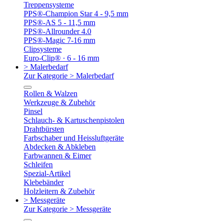
Treppensysteme
PPS®-Champion Star 4 - 9,5 mm
PPS®-AS 5 - 11,5 mm
PPS®-Allrounder 4.0
PPS®-Magic 7-16 mm
Clipsysteme
Euro-Clip® · 6 - 16 mm
> Malerbedarf
Zur Kategorie > Malerbedarf
Rollen & Walzen
Werkzeuge & Zubehör
Pinsel
Schlauch- & Kartuschenpistolen
Drahtbürsten
Farbschaber und Heissluftgeräte
Abdecken & Abkleben
Farbwannen & Eimer
Schleifen
Spezial-Artikel
Klebebänder
Holzleitern & Zubehör
> Messgeräte
Zur Kategorie > Messgeräte