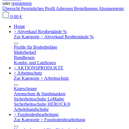
oder
registrieren
Übersicht
Persönliches Profil
Adressen
Bestellungen
Abonnements
0,00 €
Home
> Abverkauf Restbestände %
Zur Kategorie > Abverkauf Restbestände %
Profile für Bodenbeläge
Malerbedarf
Bundhosen
Kombi- und Latzhosen
> AKTIONSPRODUKTE
> Arbeitsschutz
Zur Kategorie > Arbeitsschutz
Knieschoner
Atemschutz & Staubmasken
Sicherheitsschuhe LeMaitre
Sicherheitsschuhe HEROCK®
Arbeitshandschuhe
> Fussbodenbearbeitung
Zur Kategorie > Fussbodenbearbeitung