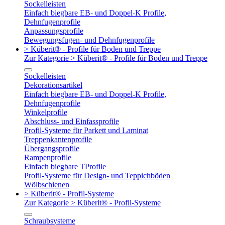
Sockelleisten
Einfach biegbare EB- und Doppel-K Profile,
Dehnfugenprofile
Anpassungsprofile
Bewegungsfugen- und Dehnfugenprofile
> Küberit® - Profile für Boden und Treppe
Zur Kategorie > Küberit® - Profile für Boden und Treppe
Sockelleisten
Dekorationsartikel
Einfach biegbare EB- und Doppel-K Profile,
Dehnfugenprofile
Winkelprofile
Abschluss- und Einfassprofile
Profil-Systeme für Parkett und Laminat
Treppenkantenprofile
Übergangsprofile
Rampenprofile
Einfach biegbare TProfile
Profil-Systeme für Design- und Teppichböden
Wölbschienen
> Küberit® - Profil-Systeme
Zur Kategorie > Küberit® - Profil-Systeme
Schraubsysteme