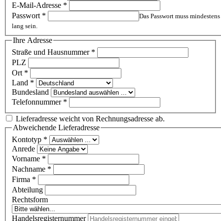
E-Mail-Adresse
*
Passwort
*
Das Passwort muss mindestens
lang sein.
Ihre Adresse
Straße und Hausnummer
*
PLZ
Ort
*
Land
*
Bundesland
Telefonnummer
*
Lieferadresse weicht von Rechnungsadresse ab.
Abweichende Lieferadresse
Kontotyp
*
Anrede
Vorname
*
Nachname
*
Firma
*
Abteilung
Rechtsform
Handelsregisternummer