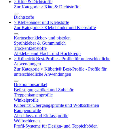
> Kitte & Dichtstoffe
Zur Kategorie > Kitte & Dichtstoffe
Dichtstoffe
> Klebebänder und Klebstoffe
Zur Kategorie > Klebebänder und Klebstoffe
Kartuschenkleber- und pistolen
Sprühkleber & Gummimilch
Trockenklebstoffe
Abklebeband Flach- und Hochkrepp
> Küberit® Best-Profile - Profile für unterschiedliche
Anwendungen
Zur Kategorie > Küberit® Best-Profile - Profile für
unterschiedliche Anwendungen
Dekorationsartikel
Befestigungsartikel und Zubehör
Treppenkantenprofile
Winkelprofile
Küberit® Übergangsprofile und Wölbschienen
Rampenprofile
Abschluss- und Einfassprofile
Wölbschienen
Profil-Systeme für Design- und Teppichböden