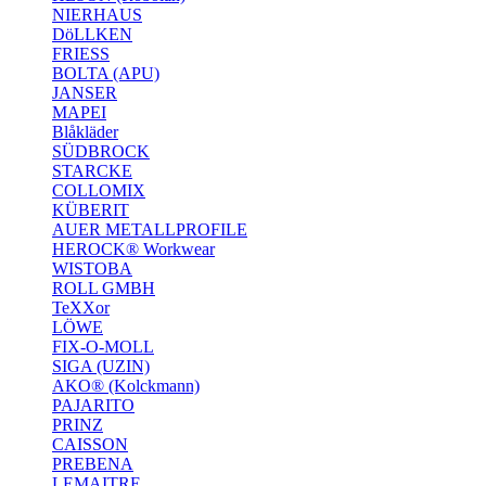
NIERHAUS
DöLLKEN
FRIESS
BOLTA (APU)
JANSER
MAPEI
Blåkläder
SÜDBROCK
STARCKE
COLLOMIX
KÜBERIT
AUER METALLPROFILE
HEROCK® Workwear
WISTOBA
ROLL GMBH
TeXXor
LÖWE
FIX-O-MOLL
SIGA (UZIN)
AKO® (Kolckmann)
PAJARITO
PRINZ
CAISSON
PREBENA
LEMAITRE