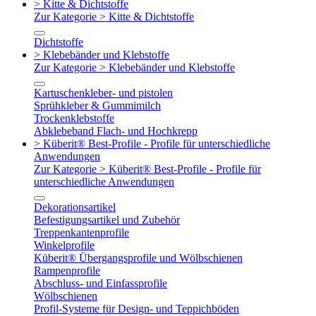
> Kitte & Dichtstoffe
Zur Kategorie > Kitte & Dichtstoffe
Dichtstoffe
> Klebebänder und Klebstoffe
Zur Kategorie > Klebebänder und Klebstoffe
Kartuschenkleber- und pistolen
Sprühkleber & Gummimilch
Trockenklebstoffe
Abklebeband Flach- und Hochkrepp
> Küberit® Best-Profile - Profile für unterschiedliche
Anwendungen
Zur Kategorie > Küberit® Best-Profile - Profile für
unterschiedliche Anwendungen
Dekorationsartikel
Befestigungsartikel und Zubehör
Treppenkantenprofile
Winkelprofile
Küberit® Übergangsprofile und Wölbschienen
Rampenprofile
Abschluss- und Einfassprofile
Wölbschienen
Profil-Systeme für Design- und Teppichböden