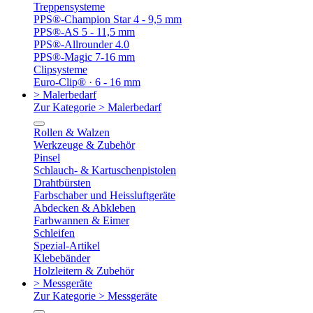
Treppensysteme
PPS®-Champion Star 4 - 9,5 mm
PPS®-AS 5 - 11,5 mm
PPS®-Allrounder 4.0
PPS®-Magic 7-16 mm
Clipsysteme
Euro-Clip® · 6 - 16 mm
> Malerbedarf
Zur Kategorie > Malerbedarf
Rollen & Walzen
Werkzeuge & Zubehör
Pinsel
Schlauch- & Kartuschenpistolen
Drahtbürsten
Farbschaber und Heissluftgeräte
Abdecken & Abkleben
Farbwannen & Eimer
Schleifen
Spezial-Artikel
Klebebänder
Holzleitern & Zubehör
> Messgeräte
Zur Kategorie > Messgeräte