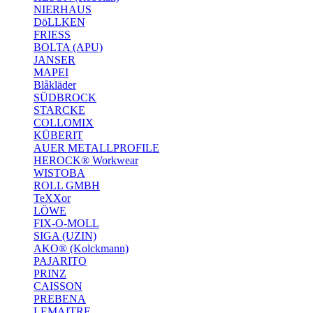
NIERHAUS
DöLLKEN
FRIESS
BOLTA (APU)
JANSER
MAPEI
Blåkläder
SÜDBROCK
STARCKE
COLLOMIX
KÜBERIT
AUER METALLPROFILE
HEROCK® Workwear
WISTOBA
ROLL GMBH
TeXXor
LÖWE
FIX-O-MOLL
SIGA (UZIN)
AKO® (Kolckmann)
PAJARITO
PRINZ
CAISSON
PREBENA
LEMAITRE