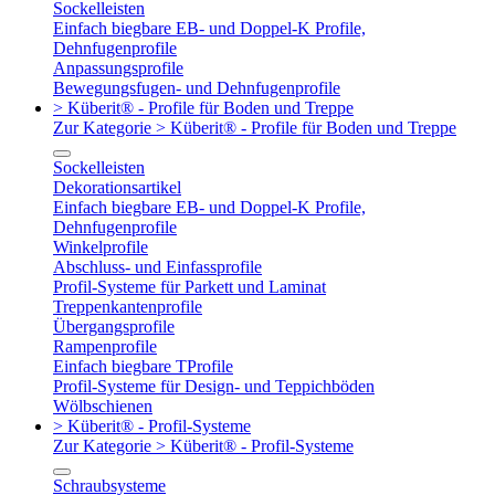
Sockelleisten
Einfach biegbare EB- und Doppel-K Profile,
Dehnfugenprofile
Anpassungsprofile
Bewegungsfugen- und Dehnfugenprofile
> Küberit® - Profile für Boden und Treppe
Zur Kategorie > Küberit® - Profile für Boden und Treppe
Sockelleisten
Dekorationsartikel
Einfach biegbare EB- und Doppel-K Profile,
Dehnfugenprofile
Winkelprofile
Abschluss- und Einfassprofile
Profil-Systeme für Parkett und Laminat
Treppenkantenprofile
Übergangsprofile
Rampenprofile
Einfach biegbare TProfile
Profil-Systeme für Design- und Teppichböden
Wölbschienen
> Küberit® - Profil-Systeme
Zur Kategorie > Küberit® - Profil-Systeme
Schraubsysteme