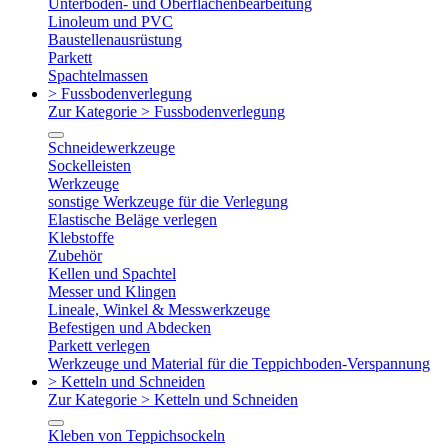
Unterboden- und Oberflächenbearbeitung
Linoleum und PVC
Baustellenausrüstung
Parkett
Spachtelmassen
> Fussbodenverlegung
Zur Kategorie > Fussbodenverlegung
Schneidewerkzeuge
Sockelleisten
Werkzeuge
sonstige Werkzeuge für die Verlegung
Elastische Beläge verlegen
Klebstoffe
Zubehör
Kellen und Spachtel
Messer und Klingen
Lineale, Winkel & Messwerkzeuge
Befestigen und Abdecken
Parkett verlegen
Werkzeuge und Material für die Teppichboden-Verspannung
> Ketteln und Schneiden
Zur Kategorie > Ketteln und Schneiden
Kleben von Teppichsockeln