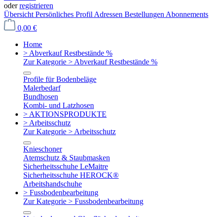
oder
registrieren
Übersicht
Persönliches Profil
Adressen
Bestellungen
Abonnements
0,00 €
Home
> Abverkauf Restbestände %
Zur Kategorie > Abverkauf Restbestände %
Profile für Bodenbeläge
Malerbedarf
Bundhosen
Kombi- und Latzhosen
> AKTIONSPRODUKTE
> Arbeitsschutz
Zur Kategorie > Arbeitsschutz
Knieschoner
Atemschutz & Staubmasken
Sicherheitsschuhe LeMaitre
Sicherheitsschuhe HEROCK®
Arbeitshandschuhe
> Fussbodenbearbeitung
Zur Kategorie > Fussbodenbearbeitung