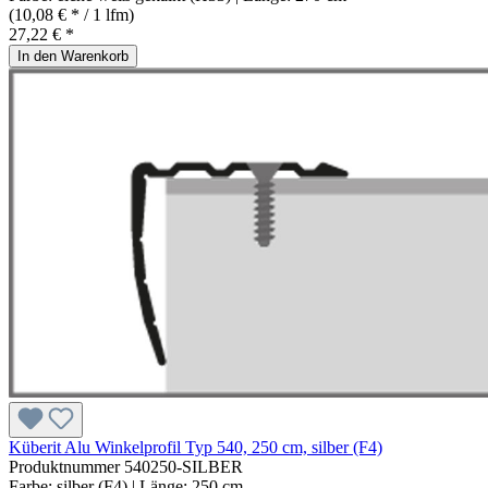
(10,08 € * / 1 lfm)
27,22 € *
In den Warenkorb
Küberit Alu Winkelprofil Typ 540, 250 cm, silber (F4)
Produktnummer
540250-SILBER
Farbe:
silber (F4)
| Länge:
250 cm