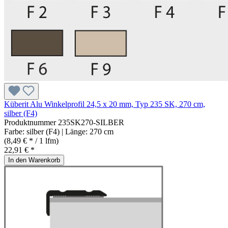
Küberit Alu Winkelprofil 24,5 x 20 mm, Typ 235 SK, 270 cm,
silber (F4)
Produktnummer
235SK270-SILBER
Farbe:
silber (F4)
| Länge:
270 cm
(8,49 € * / 1 lfm)
22,91 € *
In den Warenkorb