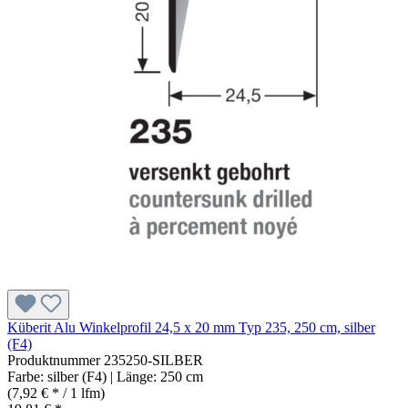
Küberit Alu Winkelprofil 24,5 x 20 mm Typ 235, 250 cm, silber
(F4)
Produktnummer
235250-SILBER
Farbe:
silber (F4)
| Länge:
250 cm
(7,92 € * / 1 lfm)