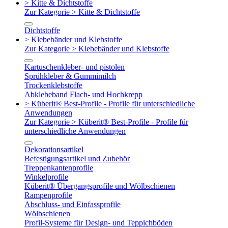
> Kitte & Dichtstoffe
Zur Kategorie > Kitte & Dichtstoffe
Dichtstoffe
> Klebebänder und Klebstoffe
Zur Kategorie > Klebebänder und Klebstoffe
Kartuschenkleber- und pistolen
Sprühkleber & Gummimilch
Trockenklebstoffe
Abklebeband Flach- und Hochkrepp
> Küberit® Best-Profile - Profile für unterschiedliche
Anwendungen
Zur Kategorie > Küberit® Best-Profile - Profile für
unterschiedliche Anwendungen
Dekorationsartikel
Befestigungsartikel und Zubehör
Treppenkantenprofile
Winkelprofile
Küberit® Übergangsprofile und Wölbschienen
Rampenprofile
Abschluss- und Einfassprofile
Wölbschienen
Profil-Systeme für Design- und Teppichböden