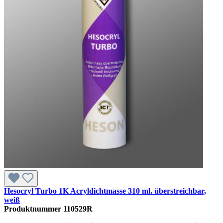
Hesocryl Turbo 1K Acryldichtmasse 310 ml. überstreichbar,
weiß
Produktnummer
110529R