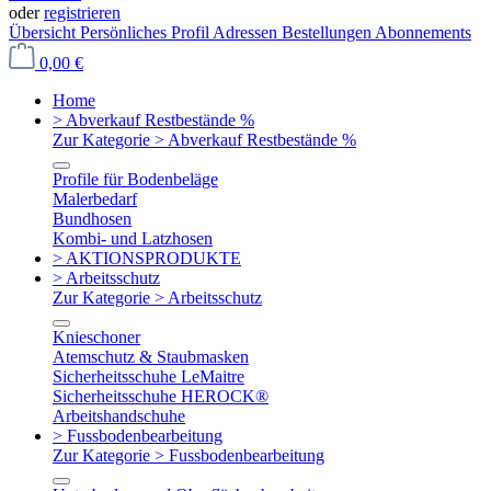
oder
registrieren
Übersicht
Persönliches Profil
Adressen
Bestellungen
Abonnements
0,00 €
Home
> Abverkauf Restbestände %
Zur Kategorie > Abverkauf Restbestände %
Profile für Bodenbeläge
Malerbedarf
Bundhosen
Kombi- und Latzhosen
> AKTIONSPRODUKTE
> Arbeitsschutz
Zur Kategorie > Arbeitsschutz
Knieschoner
Atemschutz & Staubmasken
Sicherheitsschuhe LeMaitre
Sicherheitsschuhe HEROCK®
Arbeitshandschuhe
> Fussbodenbearbeitung
Zur Kategorie > Fussbodenbearbeitung