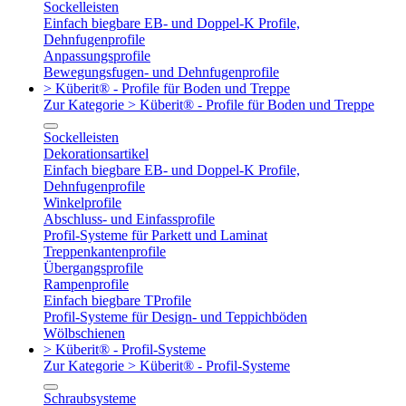
Sockelleisten
Einfach biegbare EB- und Doppel-K Profile,
Dehnfugenprofile
Anpassungsprofile
Bewegungsfugen- und Dehnfugenprofile
> Küberit® - Profile für Boden und Treppe
Zur Kategorie > Küberit® - Profile für Boden und Treppe
Sockelleisten
Dekorationsartikel
Einfach biegbare EB- und Doppel-K Profile,
Dehnfugenprofile
Winkelprofile
Abschluss- und Einfassprofile
Profil-Systeme für Parkett und Laminat
Treppenkantenprofile
Übergangsprofile
Rampenprofile
Einfach biegbare TProfile
Profil-Systeme für Design- und Teppichböden
Wölbschienen
> Küberit® - Profil-Systeme
Zur Kategorie > Küberit® - Profil-Systeme
Schraubsysteme