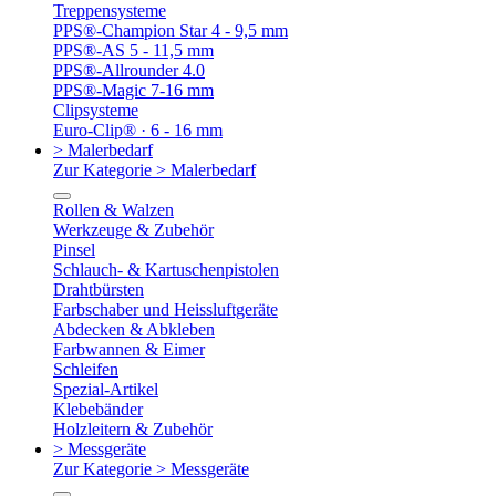
Treppensysteme
PPS®-Champion Star 4 - 9,5 mm
PPS®-AS 5 - 11,5 mm
PPS®-Allrounder 4.0
PPS®-Magic 7-16 mm
Clipsysteme
Euro-Clip® · 6 - 16 mm
> Malerbedarf
Zur Kategorie > Malerbedarf
Rollen & Walzen
Werkzeuge & Zubehör
Pinsel
Schlauch- & Kartuschenpistolen
Drahtbürsten
Farbschaber und Heissluftgeräte
Abdecken & Abkleben
Farbwannen & Eimer
Schleifen
Spezial-Artikel
Klebebänder
Holzleitern & Zubehör
> Messgeräte
Zur Kategorie > Messgeräte