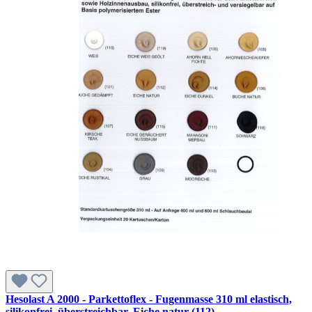
Hesolast A 2000 - Parkettoflex - Fugenmasse 310 ml elastisch,
silikonfrei, überstreichbar, Eiche natur (112)