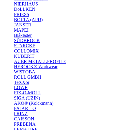
NIERHAUS
DöLLKEN
FRIESS
BOLTA (APU)
JANSER
MAPEI
Blåkläder
SÜDBROCK
STARCKE
COLLOMIX
KÜBERIT
AUER METALLPROFILE
HEROCK® Workwear
WISTOBA
ROLL GMBH
TeXXor
LÖWE
FIX-O-MOLL
SIGA (UZIN)
AKO® (Kolckmann)
PAJARITO
PRINZ
CAISSON
PREBENA
LEMAITRE