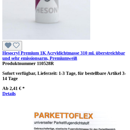
Hesocryl Premium 1K Acryldichtmasse 310 ml. überstreichbar
und sehr emissionsarm, Premiumweiß
Produktnummer
110528R
Sofort verfügbar, Lieferzeit: 1-3 Tage, für bestellbare Artikel 3-
14 Tage
Ab
2,41 € *
Details