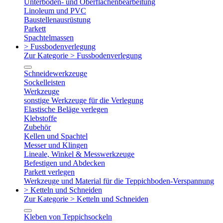
Unterboden- und Oberflächenbearbeitung
Linoleum und PVC
Baustellenausrüstung
Parkett
Spachtelmassen
> Fussbodenverlegung
Zur Kategorie > Fussbodenverlegung
Schneidewerkzeuge
Sockelleisten
Werkzeuge
sonstige Werkzeuge für die Verlegung
Elastische Beläge verlegen
Klebstoffe
Zubehör
Kellen und Spachtel
Messer und Klingen
Lineale, Winkel & Messwerkzeuge
Befestigen und Abdecken
Parkett verlegen
Werkzeuge und Material für die Teppichboden-Verspannung
> Ketteln und Schneiden
Zur Kategorie > Ketteln und Schneiden
Kleben von Teppichsockeln