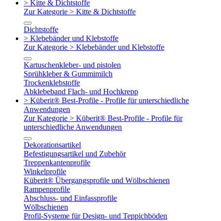
> Kitte & Dichtstoffe
Zur Kategorie > Kitte & Dichtstoffe
Dichtstoffe
> Klebebänder und Klebstoffe
Zur Kategorie > Klebebänder und Klebstoffe
Kartuschenkleber- und pistolen
Sprühkleber & Gummimilch
Trockenklebstoffe
Abklebeband Flach- und Hochkrepp
> Küberit® Best-Profile - Profile für unterschiedliche
Anwendungen
Zur Kategorie > Küberit® Best-Profile - Profile für
unterschiedliche Anwendungen
Dekorationsartikel
Befestigungsartikel und Zubehör
Treppenkantenprofile
Winkelprofile
Küberit® Übergangsprofile und Wölbschienen
Rampenprofile
Abschluss- und Einfassprofile
Wölbschienen
Profil-Systeme für Design- und Teppichböden