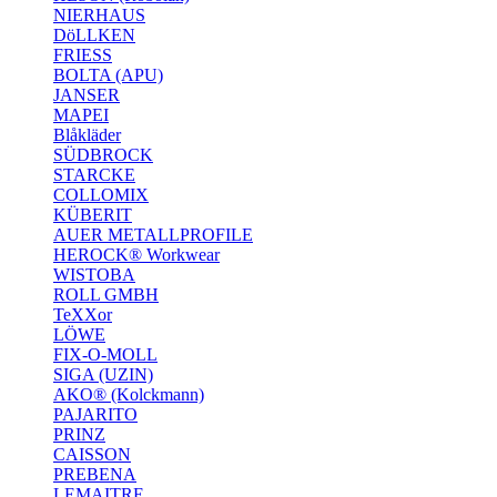
NIERHAUS
DöLLKEN
FRIESS
BOLTA (APU)
JANSER
MAPEI
Blåkläder
SÜDBROCK
STARCKE
COLLOMIX
KÜBERIT
AUER METALLPROFILE
HEROCK® Workwear
WISTOBA
ROLL GMBH
TeXXor
LÖWE
FIX-O-MOLL
SIGA (UZIN)
AKO® (Kolckmann)
PAJARITO
PRINZ
CAISSON
PREBENA
LEMAITRE