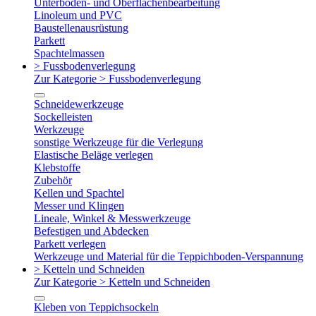
Unterboden- und Oberflächenbearbeitung
Linoleum und PVC
Baustellenausrüstung
Parkett
Spachtelmassen
> Fussbodenverlegung
Zur Kategorie > Fussbodenverlegung
Schneidewerkzeuge
Sockelleisten
Werkzeuge
sonstige Werkzeuge für die Verlegung
Elastische Beläge verlegen
Klebstoffe
Zubehör
Kellen und Spachtel
Messer und Klingen
Lineale, Winkel & Messwerkzeuge
Befestigen und Abdecken
Parkett verlegen
Werkzeuge und Material für die Teppichboden-Verspannung
> Ketteln und Schneiden
Zur Kategorie > Ketteln und Schneiden
Kleben von Teppichsockeln