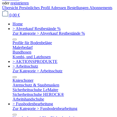
oder
registrieren
Übersicht
Persönliches Profil
Adressen
Bestellungen
Abonnements
0,00 €
Home
> Abverkauf Restbestände %
Zur Kategorie > Abverkauf Restbestände %
Profile für Bodenbeläge
Malerbedarf
Bundhosen
Kombi- und Latzhosen
> AKTIONSPRODUKTE
> Arbeitsschutz
Zur Kategorie > Arbeitsschutz
Knieschoner
Atemschutz & Staubmasken
Sicherheitsschuhe LeMaitre
Sicherheitsschuhe HEROCK®
Arbeitshandschuhe
> Fussbodenbearbeitung
Zur Kategorie > Fussbodenbearbeitung