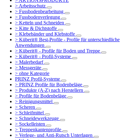
> AKTIONSPRODUKTE
> Arbeitsschutz
> Fussbodenbearbeitung
> Fussbodenverlegung
> Ketteln und Schneiden
> Kitte & Dichtstoffe
> Klebebänder und Klebstoffe
> Küberit® Best-Profile - Profile für unterschiedliche
Anwendungen
> Küberit® - Profile für Boden und Treppe
> Küberit® - Profil-Systeme
> Malerbedarf
> Messgeräte
> ohne Kategorie
PRINZ Profil-Systeme
> PRINZ Profile für Bodenbeläge
> Produkte (A-Z) nach Herstellern
> Profile für Bodenbeläge
> Reinigungsmittel
> Scheren
> Schleifmittel
> Schneidewerkzeuge
> Sockelleisten
> Treppenkantenprofile
> Verlege- und Anti-Rutsch Unterlagen