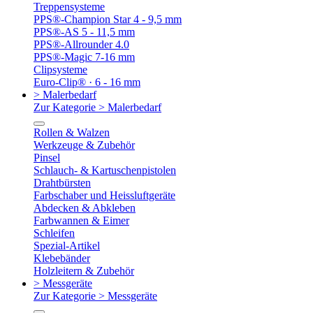
Treppensysteme
PPS®-Champion Star 4 - 9,5 mm
PPS®-AS 5 - 11,5 mm
PPS®-Allrounder 4.0
PPS®-Magic 7-16 mm
Clipsysteme
Euro-Clip® · 6 - 16 mm
> Malerbedarf
Zur Kategorie > Malerbedarf
Rollen & Walzen
Werkzeuge & Zubehör
Pinsel
Schlauch- & Kartuschenpistolen
Drahtbürsten
Farbschaber und Heissluftgeräte
Abdecken & Abkleben
Farbwannen & Eimer
Schleifen
Spezial-Artikel
Klebebänder
Holzleitern & Zubehör
> Messgeräte
Zur Kategorie > Messgeräte