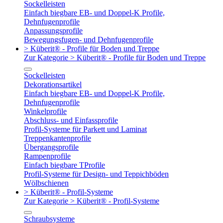
Sockelleisten
Einfach biegbare EB- und Doppel-K Profile,
Dehnfugenprofile
Anpassungsprofile
Bewegungsfugen- und Dehnfugenprofile
> Küberit® - Profile für Boden und Treppe
Zur Kategorie > Küberit® - Profile für Boden und Treppe
Sockelleisten
Dekorationsartikel
Einfach biegbare EB- und Doppel-K Profile,
Dehnfugenprofile
Winkelprofile
Abschluss- und Einfassprofile
Profil-Systeme für Parkett und Laminat
Treppenkantenprofile
Übergangsprofile
Rampenprofile
Einfach biegbare TProfile
Profil-Systeme für Design- und Teppichböden
Wölbschienen
> Küberit® - Profil-Systeme
Zur Kategorie > Küberit® - Profil-Systeme
Schraubsysteme