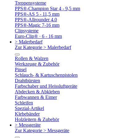
Treppensysteme
PPS®-Champion Star 4 - 9,5 mm
PPS®-AS 5 - 11,5 mm
PPS®-Allrounder 4.0
PPS®-Magic 7-16 mm
Clipsysteme
Euro-Clip® · 6 - 16 mm
> Malerbedarf
Zur Kategorie > Malerbedarf
Rollen & Walzen
Werkzeuge & Zubehör
Pinsel
Schlauch- & Kartuschenpistolen
Drahtbürsten
Farbschaber und Heissluftgeräte
Abdecken & Abkleben
Farbwannen & Eimer
Schleifen
Spezial-Artikel
Klebebänder
Holzleitern & Zubehör
> Messgeräte
Zur Kategorie > Messgeräte