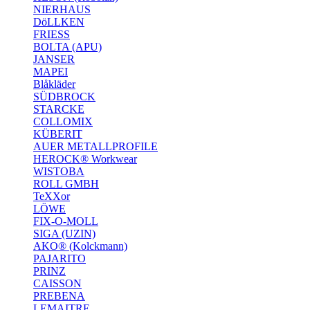
NIERHAUS
DöLLKEN
FRIESS
BOLTA (APU)
JANSER
MAPEI
Blåkläder
SÜDBROCK
STARCKE
COLLOMIX
KÜBERIT
AUER METALLPROFILE
HEROCK® Workwear
WISTOBA
ROLL GMBH
TeXXor
LÖWE
FIX-O-MOLL
SIGA (UZIN)
AKO® (Kolckmann)
PAJARITO
PRINZ
CAISSON
PREBENA
LEMAITRE