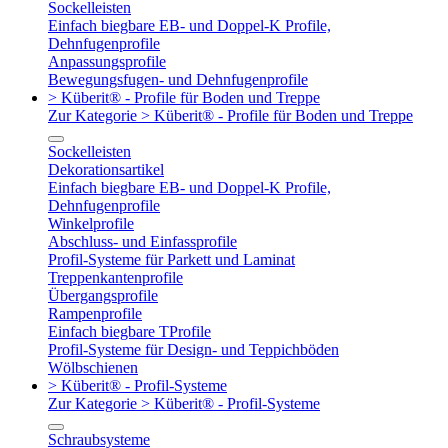
Sockelleisten
Einfach biegbare EB- und Doppel-K Profile,
Dehnfugenprofile
Anpassungsprofile
Bewegungsfugen- und Dehnfugenprofile
> Küberit® - Profile für Boden und Treppe
Zur Kategorie > Küberit® - Profile für Boden und Treppe
Sockelleisten
Dekorationsartikel
Einfach biegbare EB- und Doppel-K Profile,
Dehnfugenprofile
Winkelprofile
Abschluss- und Einfassprofile
Profil-Systeme für Parkett und Laminat
Treppenkantenprofile
Übergangsprofile
Rampenprofile
Einfach biegbare TProfile
Profil-Systeme für Design- und Teppichböden
Wölbschienen
> Küberit® - Profil-Systeme
Zur Kategorie > Küberit® - Profil-Systeme
Schraubsysteme