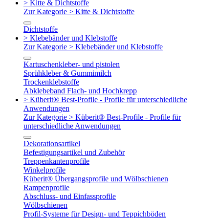
> Kitte & Dichtstoffe
Zur Kategorie > Kitte & Dichtstoffe
Dichtstoffe
> Klebebänder und Klebstoffe
Zur Kategorie > Klebebänder und Klebstoffe
Kartuschenkleber- und pistolen
Sprühkleber & Gummimilch
Trockenklebstoffe
Abklebeband Flach- und Hochkrepp
> Küberit® Best-Profile - Profile für unterschiedliche
Anwendungen
Zur Kategorie > Küberit® Best-Profile - Profile für
unterschiedliche Anwendungen
Dekorationsartikel
Befestigungsartikel und Zubehör
Treppenkantenprofile
Winkelprofile
Küberit® Übergangsprofile und Wölbschienen
Rampenprofile
Abschluss- und Einfassprofile
Wölbschienen
Profil-Systeme für Design- und Teppichböden