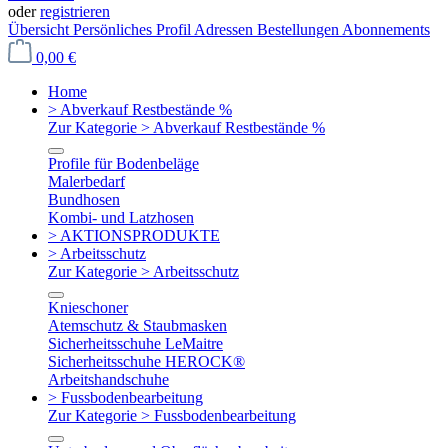
oder
registrieren
Übersicht
Persönliches Profil
Adressen
Bestellungen
Abonnements
0,00 €
Home
> Abverkauf Restbestände %
Zur Kategorie > Abverkauf Restbestände %
Profile für Bodenbeläge
Malerbedarf
Bundhosen
Kombi- und Latzhosen
> AKTIONSPRODUKTE
> Arbeitsschutz
Zur Kategorie > Arbeitsschutz
Knieschoner
Atemschutz & Staubmasken
Sicherheitsschuhe LeMaitre
Sicherheitsschuhe HEROCK®
Arbeitshandschuhe
> Fussbodenbearbeitung
Zur Kategorie > Fussbodenbearbeitung