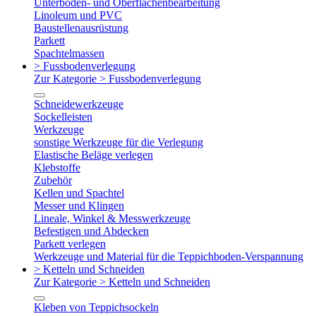
Unterboden- und Oberflächenbearbeitung
Linoleum und PVC
Baustellenausrüstung
Parkett
Spachtelmassen
> Fussbodenverlegung
Zur Kategorie > Fussbodenverlegung
Schneidewerkzeuge
Sockelleisten
Werkzeuge
sonstige Werkzeuge für die Verlegung
Elastische Beläge verlegen
Klebstoffe
Zubehör
Kellen und Spachtel
Messer und Klingen
Lineale, Winkel & Messwerkzeuge
Befestigen und Abdecken
Parkett verlegen
Werkzeuge und Material für die Teppichboden-Verspannung
> Ketteln und Schneiden
Zur Kategorie > Ketteln und Schneiden
Kleben von Teppichsockeln