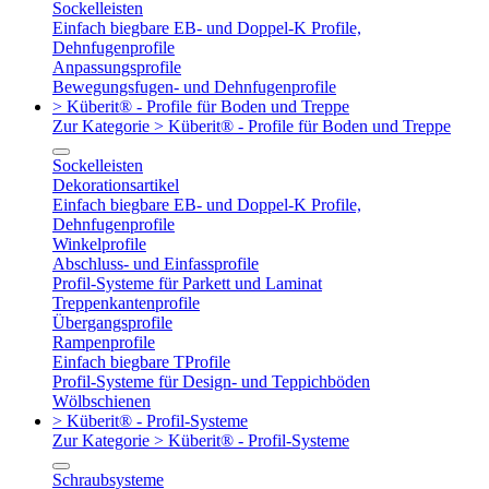
Sockelleisten
Einfach biegbare EB- und Doppel-K Profile,
Dehnfugenprofile
Anpassungsprofile
Bewegungsfugen- und Dehnfugenprofile
> Küberit® - Profile für Boden und Treppe
Zur Kategorie > Küberit® - Profile für Boden und Treppe
Sockelleisten
Dekorationsartikel
Einfach biegbare EB- und Doppel-K Profile,
Dehnfugenprofile
Winkelprofile
Abschluss- und Einfassprofile
Profil-Systeme für Parkett und Laminat
Treppenkantenprofile
Übergangsprofile
Rampenprofile
Einfach biegbare TProfile
Profil-Systeme für Design- und Teppichböden
Wölbschienen
> Küberit® - Profil-Systeme
Zur Kategorie > Küberit® - Profil-Systeme
Schraubsysteme