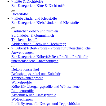
> Kitte & Dichtstoffe
Zur Kategorie > Kitte & Dichtstoffe
Dichtstoffe
> Klebebänder und Klebstoffe
Zur Kategorie > Klebebänder und Klebstoffe
Kartuschenkleber- und pistolen
Sprühkleber & Gummimilch
Trockenklebstoffe
Abklebeband Flach- und Hochkrepp
> Küberit® Best-Profile - Profile für unterschiedliche
Anwendungen
Zur Kategorie > Küberit® Best-Profile - Profile für
unterschiedliche Anwendungen
Dekorationsartikel
Befestigungsartikel und Zubehör
Treppenkantenprofile
Winkelprofile
Küberit® Übergangsprofile und Wölbschienen
Rampenprofile
Abschluss- und Einfassprofile
Wölbschienen
Profil-Systeme für Design- und Teppichböden