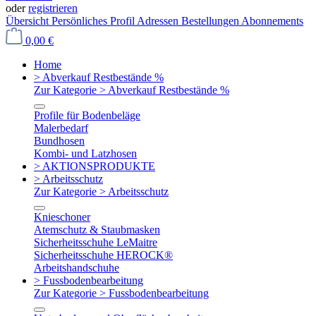
oder
registrieren
Übersicht
Persönliches Profil
Adressen
Bestellungen
Abonnements
0,00 €
Home
> Abverkauf Restbestände %
Zur Kategorie > Abverkauf Restbestände %
Profile für Bodenbeläge
Malerbedarf
Bundhosen
Kombi- und Latzhosen
> AKTIONSPRODUKTE
> Arbeitsschutz
Zur Kategorie > Arbeitsschutz
Knieschoner
Atemschutz & Staubmasken
Sicherheitsschuhe LeMaitre
Sicherheitsschuhe HEROCK®
Arbeitshandschuhe
> Fussbodenbearbeitung
Zur Kategorie > Fussbodenbearbeitung