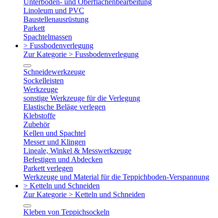
Unterboden- und Oberflächenbearbeitung
Linoleum und PVC
Baustellenausrüstung
Parkett
Spachtelmassen
> Fussbodenverlegung
Zur Kategorie > Fussbodenverlegung
Schneidewerkzeuge
Sockelleisten
Werkzeuge
sonstige Werkzeuge für die Verlegung
Elastische Beläge verlegen
Klebstoffe
Zubehör
Kellen und Spachtel
Messer und Klingen
Lineale, Winkel & Messwerkzeuge
Befestigen und Abdecken
Parkett verlegen
Werkzeuge und Material für die Teppichboden-Verspannung
> Ketteln und Schneiden
Zur Kategorie > Ketteln und Schneiden
Kleben von Teppichsockeln