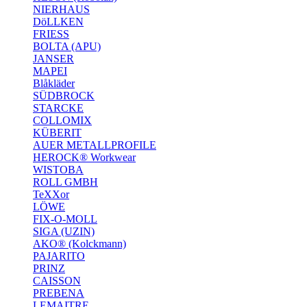
NIERHAUS
DöLLKEN
FRIESS
BOLTA (APU)
JANSER
MAPEI
Blåkläder
SÜDBROCK
STARCKE
COLLOMIX
KÜBERIT
AUER METALLPROFILE
HEROCK® Workwear
WISTOBA
ROLL GMBH
TeXXor
LÖWE
FIX-O-MOLL
SIGA (UZIN)
AKO® (Kolckmann)
PAJARITO
PRINZ
CAISSON
PREBENA
LEMAITRE