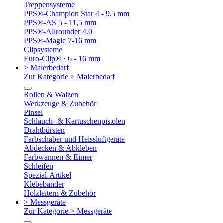
Treppensysteme
PPS®-Champion Star 4 - 9,5 mm
PPS®-AS 5 - 11,5 mm
PPS®-Allrounder 4.0
PPS®-Magic 7-16 mm
Clipsysteme
Euro-Clip® · 6 - 16 mm
> Malerbedarf
Zur Kategorie > Malerbedarf
Rollen & Walzen
Werkzeuge & Zubehör
Pinsel
Schlauch- & Kartuschenpistolen
Drahtbürsten
Farbschaber und Heissluftgeräte
Abdecken & Abkleben
Farbwannen & Eimer
Schleifen
Spezial-Artikel
Klebebänder
Holzleitern & Zubehör
> Messgeräte
Zur Kategorie > Messgeräte