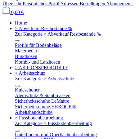
Übersicht
Persönliches Profil
Adressen
Bestellungen
Abonnements
0,00 €
Home
> Abverkauf Restbestände %
Zur Kategorie > Abverkauf Restbestände %
Profile für Bodenbeläge
Malerbedarf
Bundhosen
Kombi- und Latzhosen
> AKTIONSPRODUKTE
> Arbeitsschutz
Zur Kategorie > Arbeitsschutz
Knieschoner
Atemschutz & Staubmasken
Sicherheitsschuhe LeMaitre
Sicherheitsschuhe HEROCK®
Arbeitshandschuhe
> Fussbodenbearbeitung
Zur Kategorie > Fussbodenbearbeitung
Unterboden- und Oberflächenbearbeitung