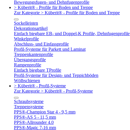
Bewegungsfugen- und Dehnfugenprofile
> Küberit® - Profile für Boden und Treppe
Zur Kategorie > Küberit® - Profile für Boden und Treppe
Sockelleisten
Dekorationsartikel
Einfach biegbare EB- und Doppel-K Profile, Dehnfugenprofile
Winkelprofile
Abschluss- und Einfassprofile
Profil-Systeme für Parkett und Laminat
Treppenkantenprofile
Übergangsprofile
Rampenprofile
Einfach biegbare TProfile
Profil-Systeme für Design- und Teppichböden
Wölbschienen
> Küberit® - Profil-Systeme
Zur Kategorie > Küberit® - Profil-Systeme
Schraubsysteme
Treppensysteme
PPS®-Champion Star 4 - 9,5 mm
PPS®-AS 5 - 11,5 mm
PPS®-Allrounder 4.0
PPS®-Magic 7-16 mm