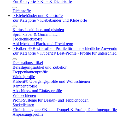
Zur Kategorie > Kitte & Dichtstoffe
Dichtstoffe
> Klebebänder und Klebstoffe
Zur Kategorie > Klebebänder und Klebstoffe
Kartuschenkleber- und pistolen
Sprühkleber & Gummimilch
Trockenklebstoffe
Abklebeband Flach- und Hochkrepp
> Küberit® Best-Profile - Profile für unterschiedliche Anwend
Zur Kategorie > Küberit® Best-Profile - Profile für untersch
Dekorationsartikel
Befestigungsartikel und Zubehör
Treppenkantenprofile
Winkelprofile
Küberit® Übergangsprofile und Wölbschienen
Rampenprofile
Abschluss- und Einfassprofile
Wölbschienen
Profil-Systeme für Design- und Teppichböden
Sockelleisten
Einfach biegbare EB- und Doppel-K Profile, Dehnfugenprofile
Anpassungsprofile