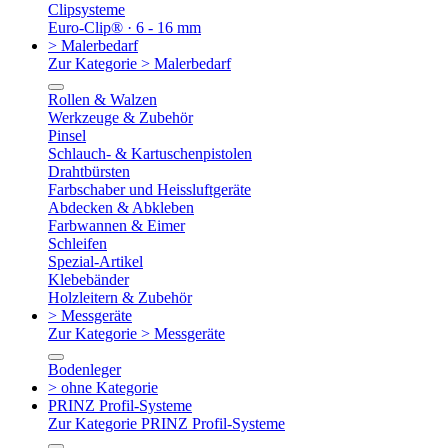
Clipsysteme
Euro-Clip® · 6 - 16 mm
> Malerbedarf
Zur Kategorie > Malerbedarf
Rollen & Walzen
Werkzeuge & Zubehör
Pinsel
Schlauch- & Kartuschenpistolen
Drahtbürsten
Farbschaber und Heissluftgeräte
Abdecken & Abkleben
Farbwannen & Eimer
Schleifen
Spezial-Artikel
Klebebänder
Holzleitern & Zubehör
> Messgeräte
Zur Kategorie > Messgeräte
Bodenleger
> ohne Kategorie
PRINZ Profil-Systeme
Zur Kategorie PRINZ Profil-Systeme