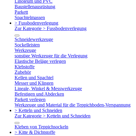
Linoleum und PVC
Baustellenausrüstung
Parkett
Spachtelmassen
> Fussbodenverlegung
Zur Kategorie > Fussbodenverlegung
Schneidewerkzeuge
Sockelleisten
Werkzeuge
sonstige Werkzeuge für die Verlegung
Elastische Beläge verlegen
Klebstoffe
Zubehör
Kellen und Spachtel
Messer und Klingen
Lineale, Winkel & Messwerkzeuge
Befestigen und Abdecken
Parkett verlegen
Werkzeuge und Material für die Teppichboden-Verspannung
> Ketteln und Schneiden
Zur Kategorie > Ketteln und Schneiden
Kleben von Teppichsockeln
> Kitte & Dichtstoffe