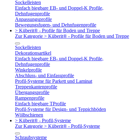
Sockelleisten
Einfach biegbare EB- und Doppel-K Profile,
Dehnfugenprofile
Anpassungsprofile
Bewegungsfugen- und Dehnfugenprofile
> Küberit® - Profile für Boden und Treppe
Zur Kategorie > Küberit® - Profile für Boden und Treppe
Sockelleisten
Dekorationsartikel
Einfach biegbare EB- und Doppel-K Profile,
Dehnfugenprofile
Winkelprofile
Abschluss- und Einfassprofile
Profil-Systeme für Parkett und Laminat
Treppenkantenprofile
Übergangsprofile
Rampenprofile
Einfach biegbare TProfile
Profil-Systeme für Design- und Teppichböden
Wölbschienen
> Küberit® - Profil-Systeme
Zur Kategorie > Küberit® - Profil-Systeme
Schraubsysteme