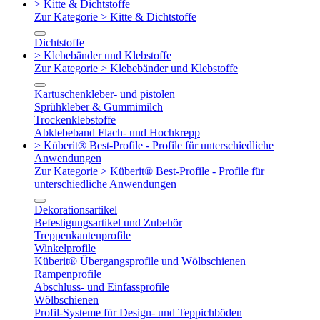
> Kitte & Dichtstoffe
Zur Kategorie > Kitte & Dichtstoffe
Dichtstoffe
> Klebebänder und Klebstoffe
Zur Kategorie > Klebebänder und Klebstoffe
Kartuschenkleber- und pistolen
Sprühkleber & Gummimilch
Trockenklebstoffe
Abklebeband Flach- und Hochkrepp
> Küberit® Best-Profile - Profile für unterschiedliche
Anwendungen
Zur Kategorie > Küberit® Best-Profile - Profile für
unterschiedliche Anwendungen
Dekorationsartikel
Befestigungsartikel und Zubehör
Treppenkantenprofile
Winkelprofile
Küberit® Übergangsprofile und Wölbschienen
Rampenprofile
Abschluss- und Einfassprofile
Wölbschienen
Profil-Systeme für Design- und Teppichböden