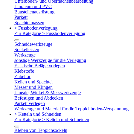
Unterboden- und Oberflächenbearbeitung
Linoleum und PVC
Baustellenausrüstung
Parkett
Spachtelmassen
> Fussbodenverlegung
Zur Kategorie > Fussbodenverlegung
Schneidewerkzeuge
Sockelleisten
Werkzeuge
sonstige Werkzeuge für die Verlegung
Elastische Beläge verlegen
Klebstoffe
Zubehör
Kellen und Spachtel
Messer und Klingen
Lineale, Winkel & Messwerkzeuge
Befestigen und Abdecken
Parkett verlegen
Werkzeuge und Material für die Teppichboden-Verspannung
> Ketteln und Schneiden
Zur Kategorie > Ketteln und Schneiden
Kleben von Teppichsockeln