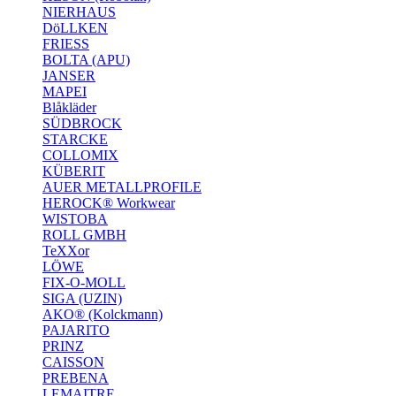
NIERHAUS
DöLLKEN
FRIESS
BOLTA (APU)
JANSER
MAPEI
Blåkläder
SÜDBROCK
STARCKE
COLLOMIX
KÜBERIT
AUER METALLPROFILE
HEROCK® Workwear
WISTOBA
ROLL GMBH
TeXXor
LÖWE
FIX-O-MOLL
SIGA (UZIN)
AKO® (Kolckmann)
PAJARITO
PRINZ
CAISSON
PREBENA
LEMAITRE