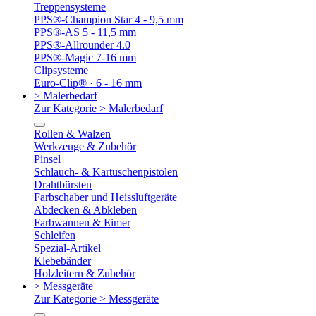
Treppensysteme
PPS®-Champion Star 4 - 9,5 mm
PPS®-AS 5 - 11,5 mm
PPS®-Allrounder 4.0
PPS®-Magic 7-16 mm
Clipsysteme
Euro-Clip® · 6 - 16 mm
> Malerbedarf
Zur Kategorie > Malerbedarf
Rollen & Walzen
Werkzeuge & Zubehör
Pinsel
Schlauch- & Kartuschenpistolen
Drahtbürsten
Farbschaber und Heissluftgeräte
Abdecken & Abkleben
Farbwannen & Eimer
Schleifen
Spezial-Artikel
Klebebänder
Holzleitern & Zubehör
> Messgeräte
Zur Kategorie > Messgeräte