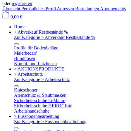
oder
registrieren
Übersicht
Persönliches Profil
Adressen
Bestellungen
Abonnements
0,00 €
Home
> Abverkauf Restbestände %
Zur Kategorie > Abverkauf Restbestände %
Profile für Bodenbeläge
Malerbedarf
Bundhosen
Kombi- und Latzhosen
> AKTIONSPRODUKTE
> Arbeitsschutz
Zur Kategorie > Arbeitsschutz
Knieschoner
Atemschutz & Staubmasken
Sicherheitsschuhe LeMaitre
Sicherheitsschuhe HEROCK®
Arbeitshandschuhe
> Fussbodenbearbeitung
Zur Kategorie > Fussbodenbearbeitung