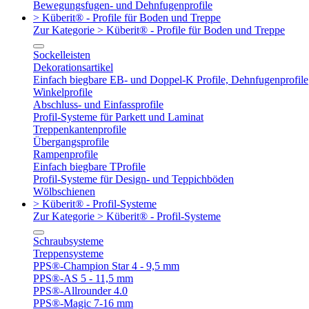
Bewegungsfugen- und Dehnfugenprofile
> Küberit® - Profile für Boden und Treppe
Zur Kategorie > Küberit® - Profile für Boden und Treppe
Sockelleisten
Dekorationsartikel
Einfach biegbare EB- und Doppel-K Profile, Dehnfugenprofile
Winkelprofile
Abschluss- und Einfassprofile
Profil-Systeme für Parkett und Laminat
Treppenkantenprofile
Übergangsprofile
Rampenprofile
Einfach biegbare TProfile
Profil-Systeme für Design- und Teppichböden
Wölbschienen
> Küberit® - Profil-Systeme
Zur Kategorie > Küberit® - Profil-Systeme
Schraubsysteme
Treppensysteme
PPS®-Champion Star 4 - 9,5 mm
PPS®-AS 5 - 11,5 mm
PPS®-Allrounder 4.0
PPS®-Magic 7-16 mm