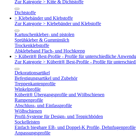
Zur Kategorie > Kitte & Dichtstoffe
Dichtstoffe
> Klebebänder und Klebstoffe
Zur Kategorie > Klebebänder und Klebstoffe
Kartuschenkleber- und pistolen
Sprühkleber & Gummimilch
Trockenklebstoffe
Abklebeband Flach- und Hochkrepp
> Küberit® Best-Profile - Profile für unterschiedliche Anwend
Zur Kategorie > Küberit® Best-Profile - Profile für untersch
Dekorationsartikel
Befestigungsartikel und Zubehör
Treppenkantenprofile
Winkelprofile
Küberit® Übergangsprofile und Wölbschienen
Rampenprofile
Abschluss- und Einfassprofile
Wölbschienen
Profil-Systeme für Design- und Teppichböden
Sockelleisten
Einfach biegbare EB- und Doppel-K Profile, Dehnfugenprofile
Anpassungsprofile