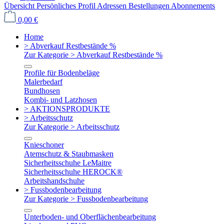
Übersicht
Persönliches Profil
Adressen
Bestellungen
Abonnements
0,00 €
Home
> Abverkauf Restbestände %
Zur Kategorie > Abverkauf Restbestände %
Profile für Bodenbeläge
Malerbedarf
Bundhosen
Kombi- und Latzhosen
> AKTIONSPRODUKTE
> Arbeitsschutz
Zur Kategorie > Arbeitsschutz
Knieschoner
Atemschutz & Staubmasken
Sicherheitsschuhe LeMaitre
Sicherheitsschuhe HEROCK®
Arbeitshandschuhe
> Fussbodenbearbeitung
Zur Kategorie > Fussbodenbearbeitung
Unterboden- und Oberflächenbearbeitung