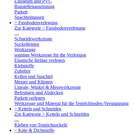
Linoleum und PVC
Baustellenausrüstung
Parkett
Spachtelmassen
> Fussbodenverlegung
Zur Kategorie > Fussbodenverlegung
Schneidewerkzeuge
Sockelleisten
Werkzeuge
sonstige Werkzeuge für die Verlegung
Elastische Beläge verlegen
Klebstoffe
Zubehör
Kellen und Spachtel
Messer und Klingen
Lineale, Winkel & Messwerkzeuge
Befestigen und Abdecken
Parkett verlegen
Werkzeuge und Material für die Teppichboden-Verspannung
> Ketteln und Schneiden
Zur Kategorie > Ketteln und Schneiden
Kleben von Teppichsockeln
> Kitte & Dichtstoffe