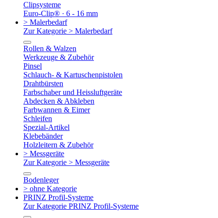
Clipsysteme
Euro-Clip® · 6 - 16 mm
> Malerbedarf
Zur Kategorie > Malerbedarf
Rollen & Walzen
Werkzeuge & Zubehör
Pinsel
Schlauch- & Kartuschenpistolen
Drahtbürsten
Farbschaber und Heissluftgeräte
Abdecken & Abkleben
Farbwannen & Eimer
Schleifen
Spezial-Artikel
Klebebänder
Holzleitern & Zubehör
> Messgeräte
Zur Kategorie > Messgeräte
Bodenleger
> ohne Kategorie
PRINZ Profil-Systeme
Zur Kategorie PRINZ Profil-Systeme