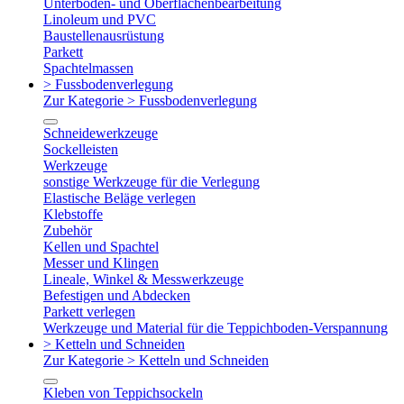
Unterboden- und Oberflächenbearbeitung
Linoleum und PVC
Baustellenausrüstung
Parkett
Spachtelmassen
> Fussbodenverlegung
Zur Kategorie > Fussbodenverlegung
Schneidewerkzeuge
Sockelleisten
Werkzeuge
sonstige Werkzeuge für die Verlegung
Elastische Beläge verlegen
Klebstoffe
Zubehör
Kellen und Spachtel
Messer und Klingen
Lineale, Winkel & Messwerkzeuge
Befestigen und Abdecken
Parkett verlegen
Werkzeuge und Material für die Teppichboden-Verspannung
> Ketteln und Schneiden
Zur Kategorie > Ketteln und Schneiden
Kleben von Teppichsockeln