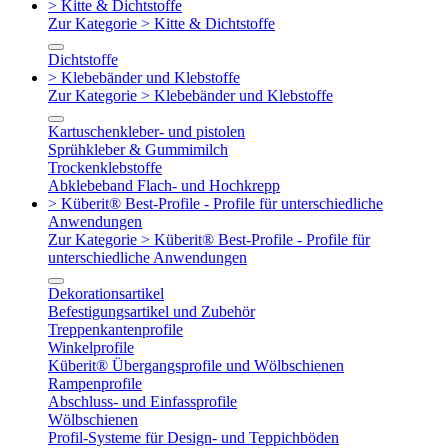
> Kitte & Dichtstoffe
Zur Kategorie > Kitte & Dichtstoffe
Dichtstoffe
> Klebebänder und Klebstoffe
Zur Kategorie > Klebebänder und Klebstoffe
Kartuschenkleber- und pistolen
Sprühkleber & Gummimilch
Trockenklebstoffe
Abklebeband Flach- und Hochkrepp
> Küberit® Best-Profile - Profile für unterschiedliche
Anwendungen
Zur Kategorie > Küberit® Best-Profile - Profile für
unterschiedliche Anwendungen
Dekorationsartikel
Befestigungsartikel und Zubehör
Treppenkantenprofile
Winkelprofile
Küberit® Übergangsprofile und Wölbschienen
Rampenprofile
Abschluss- und Einfassprofile
Wölbschienen
Profil-Systeme für Design- und Teppichböden