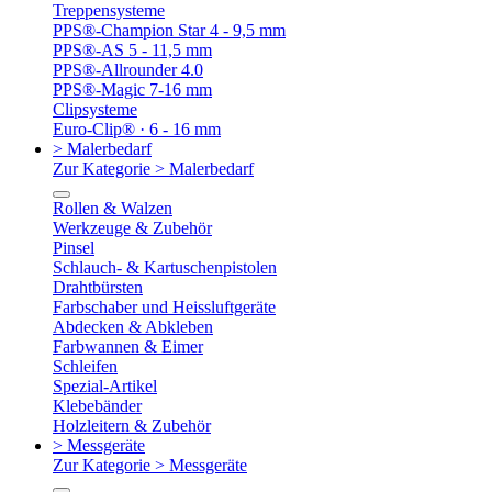
Treppensysteme
PPS®-Champion Star 4 - 9,5 mm
PPS®-AS 5 - 11,5 mm
PPS®-Allrounder 4.0
PPS®-Magic 7-16 mm
Clipsysteme
Euro-Clip® · 6 - 16 mm
> Malerbedarf
Zur Kategorie > Malerbedarf
Rollen & Walzen
Werkzeuge & Zubehör
Pinsel
Schlauch- & Kartuschenpistolen
Drahtbürsten
Farbschaber und Heissluftgeräte
Abdecken & Abkleben
Farbwannen & Eimer
Schleifen
Spezial-Artikel
Klebebänder
Holzleitern & Zubehör
> Messgeräte
Zur Kategorie > Messgeräte