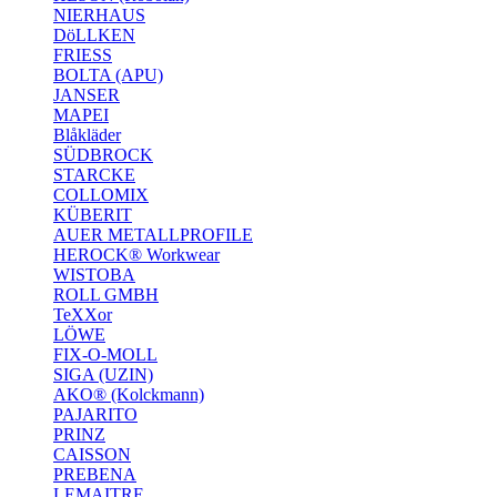
NIERHAUS
DöLLKEN
FRIESS
BOLTA (APU)
JANSER
MAPEI
Blåkläder
SÜDBROCK
STARCKE
COLLOMIX
KÜBERIT
AUER METALLPROFILE
HEROCK® Workwear
WISTOBA
ROLL GMBH
TeXXor
LÖWE
FIX-O-MOLL
SIGA (UZIN)
AKO® (Kolckmann)
PAJARITO
PRINZ
CAISSON
PREBENA
LEMAITRE