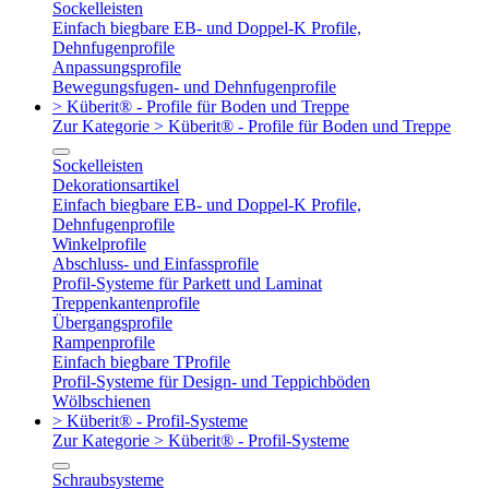
Sockelleisten
Einfach biegbare EB- und Doppel-K Profile,
Dehnfugenprofile
Anpassungsprofile
Bewegungsfugen- und Dehnfugenprofile
> Küberit® - Profile für Boden und Treppe
Zur Kategorie > Küberit® - Profile für Boden und Treppe
Sockelleisten
Dekorationsartikel
Einfach biegbare EB- und Doppel-K Profile,
Dehnfugenprofile
Winkelprofile
Abschluss- und Einfassprofile
Profil-Systeme für Parkett und Laminat
Treppenkantenprofile
Übergangsprofile
Rampenprofile
Einfach biegbare TProfile
Profil-Systeme für Design- und Teppichböden
Wölbschienen
> Küberit® - Profil-Systeme
Zur Kategorie > Küberit® - Profil-Systeme
Schraubsysteme