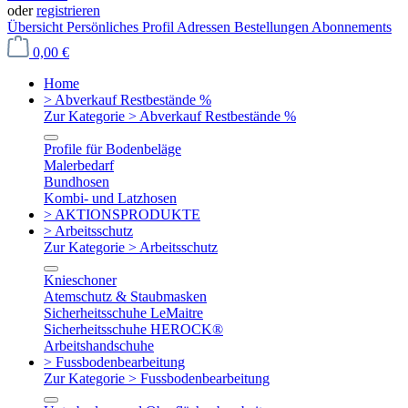
oder
registrieren
Übersicht
Persönliches Profil
Adressen
Bestellungen
Abonnements
0,00 €
Home
> Abverkauf Restbestände %
Zur Kategorie > Abverkauf Restbestände %
Profile für Bodenbeläge
Malerbedarf
Bundhosen
Kombi- und Latzhosen
> AKTIONSPRODUKTE
> Arbeitsschutz
Zur Kategorie > Arbeitsschutz
Knieschoner
Atemschutz & Staubmasken
Sicherheitsschuhe LeMaitre
Sicherheitsschuhe HEROCK®
Arbeitshandschuhe
> Fussbodenbearbeitung
Zur Kategorie > Fussbodenbearbeitung