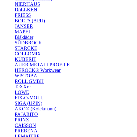
NIERHAUS
DöLLKEN
FRIESS
BOLTA (APU)
JANSER
MAPEI
Blåkläder
SÜDBROCK
STARCKE
COLLOMIX
KÜBERIT
AUER METALLPROFILE
HEROCK® Workwear
WISTOBA
ROLL GMBH
TeXXor
LÖWE
FIX-O-MOLL
SIGA (UZIN)
AKO® (Kolckmann)
PAJARITO
PRINZ
CAISSON
PREBENA
LEMAITRE