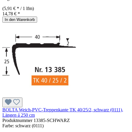
(5,91 € * / 1 lfm)
14,78 € *
In den Warenkorb
BOLTA Weich-PVC-Treppenkante TK 40/25/2, schwarz (0111),
Längen á 250 cm
Produktnummer
13385-SCHWARZ
Farbe:
schwarz (0111)