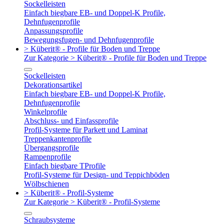
Sockelleisten
Einfach biegbare EB- und Doppel-K Profile,
Dehnfugenprofile
Anpassungsprofile
Bewegungsfugen- und Dehnfugenprofile
> Küberit® - Profile für Boden und Treppe
Zur Kategorie > Küberit® - Profile für Boden und Treppe
Sockelleisten
Dekorationsartikel
Einfach biegbare EB- und Doppel-K Profile,
Dehnfugenprofile
Winkelprofile
Abschluss- und Einfassprofile
Profil-Systeme für Parkett und Laminat
Treppenkantenprofile
Übergangsprofile
Rampenprofile
Einfach biegbare TProfile
Profil-Systeme für Design- und Teppichböden
Wölbschienen
> Küberit® - Profil-Systeme
Zur Kategorie > Küberit® - Profil-Systeme
Schraubsysteme