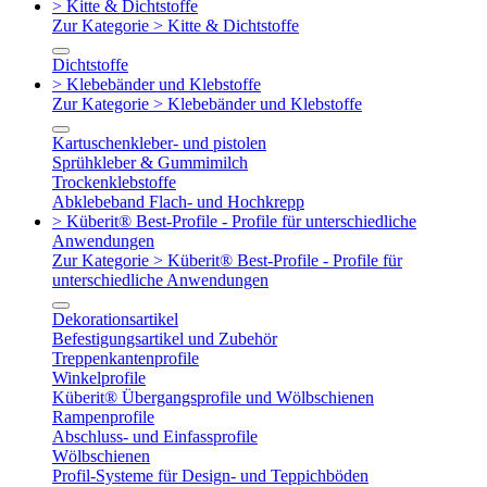
> Kitte & Dichtstoffe
Zur Kategorie > Kitte & Dichtstoffe
Dichtstoffe
> Klebebänder und Klebstoffe
Zur Kategorie > Klebebänder und Klebstoffe
Kartuschenkleber- und pistolen
Sprühkleber & Gummimilch
Trockenklebstoffe
Abklebeband Flach- und Hochkrepp
> Küberit® Best-Profile - Profile für unterschiedliche
Anwendungen
Zur Kategorie > Küberit® Best-Profile - Profile für
unterschiedliche Anwendungen
Dekorationsartikel
Befestigungsartikel und Zubehör
Treppenkantenprofile
Winkelprofile
Küberit® Übergangsprofile und Wölbschienen
Rampenprofile
Abschluss- und Einfassprofile
Wölbschienen
Profil-Systeme für Design- und Teppichböden