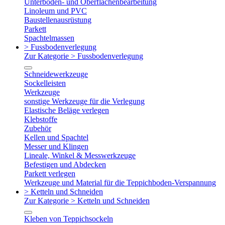
Unterboden- und Oberflächenbearbeitung
Linoleum und PVC
Baustellenausrüstung
Parkett
Spachtelmassen
> Fussbodenverlegung
Zur Kategorie > Fussbodenverlegung
Schneidewerkzeuge
Sockelleisten
Werkzeuge
sonstige Werkzeuge für die Verlegung
Elastische Beläge verlegen
Klebstoffe
Zubehör
Kellen und Spachtel
Messer und Klingen
Lineale, Winkel & Messwerkzeuge
Befestigen und Abdecken
Parkett verlegen
Werkzeuge und Material für die Teppichboden-Verspannung
> Ketteln und Schneiden
Zur Kategorie > Ketteln und Schneiden
Kleben von Teppichsockeln