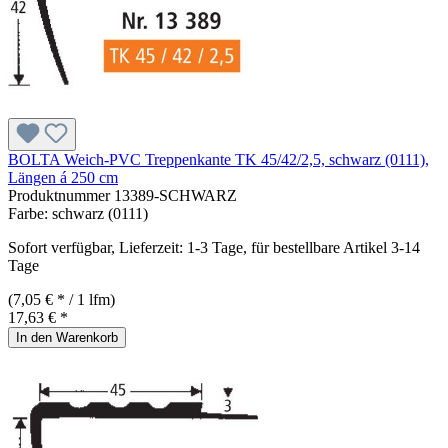
BOLTA Weich-PVC Treppenkante TK 45/42/2,5, schwarz (0111),
Längen á 250 cm
Produktnummer
13389-SCHWARZ
Farbe:
schwarz (0111)
Sofort verfügbar, Lieferzeit: 1-3 Tage, für bestellbare Artikel 3-14
Tage
(7,05 € * / 1 lfm)
17,63 € *
In den Warenkorb