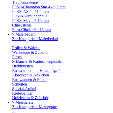
Treppensysteme
PPS®-Champion Star 4 - 9,5 mm
PPS®-AS 5 - 11,5 mm
PPS®-Allrounder 4.0
PPS®-Magic 7-16 mm
Clipsysteme
Euro-Clip® · 6 - 16 mm
> Malerbedarf
Zur Kategorie > Malerbedarf
Rollen & Walzen
Werkzeuge & Zubehör
Pinsel
Schlauch- & Kartuschenpistolen
Drahtbürsten
Farbschaber und Heissluftgeräte
Abdecken & Abkleben
Farbwannen & Eimer
Schleifen
Spezial-Artikel
Klebebänder
Holzleitern & Zubehör
> Messgeräte
Zur Kategorie > Messgeräte