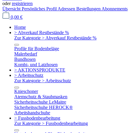
oder
registrieren
Übersicht
Persönliches Profil
Adressen
Bestellungen
Abonnements
0,00 €
Home
> Abverkauf Restbestände %
Zur Kategorie > Abverkauf Restbestände %
Profile für Bodenbeläge
Malerbedarf
Bundhosen
Kombi- und Latzhosen
> AKTIONSPRODUKTE
> Arbeitsschutz
Zur Kategorie > Arbeitsschutz
Knieschoner
Atemschutz & Staubmasken
Sicherheitsschuhe LeMaitre
Sicherheitsschuhe HEROCK®
Arbeitshandschuhe
> Fussbodenbearbeitung
Zur Kategorie > Fussbodenbearbeitung