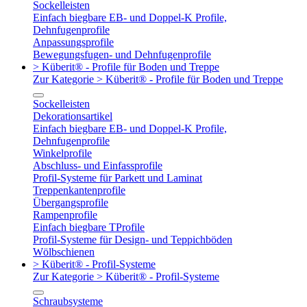
Sockelleisten
Einfach biegbare EB- und Doppel-K Profile,
Dehnfugenprofile
Anpassungsprofile
Bewegungsfugen- und Dehnfugenprofile
> Küberit® - Profile für Boden und Treppe
Zur Kategorie > Küberit® - Profile für Boden und Treppe
Sockelleisten
Dekorationsartikel
Einfach biegbare EB- und Doppel-K Profile,
Dehnfugenprofile
Winkelprofile
Abschluss- und Einfassprofile
Profil-Systeme für Parkett und Laminat
Treppenkantenprofile
Übergangsprofile
Rampenprofile
Einfach biegbare TProfile
Profil-Systeme für Design- und Teppichböden
Wölbschienen
> Küberit® - Profil-Systeme
Zur Kategorie > Küberit® - Profil-Systeme
Schraubsysteme