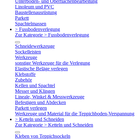
Unterboden- und Oberflächenbearbeitung
Linoleum und PVC
Baustellenausrüstung
Parkett
Spachtelmassen
> Fussbodenverlegung
Zur Kategorie > Fussbodenverlegung
Schneidewerkzeuge
Sockelleisten
Werkzeuge
sonstige Werkzeuge für die Verlegung
Elastische Beläge verlegen
Klebstoffe
Zubehör
Kellen und Spachtel
Messer und Klingen
Lineale, Winkel & Messwerkzeuge
Befestigen und Abdecken
Parkett verlegen
Werkzeuge und Material für die Teppichboden-Verspannung
> Ketteln und Schneiden
Zur Kategorie > Ketteln und Schneiden
Kleben von Teppichsockeln