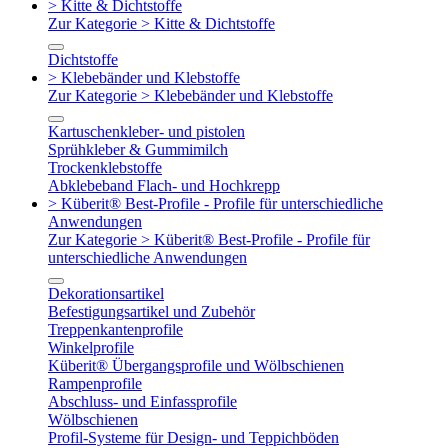
> Kitte & Dichtstoffe
Zur Kategorie > Kitte & Dichtstoffe
Dichtstoffe
> Klebebänder und Klebstoffe
Zur Kategorie > Klebebänder und Klebstoffe
Kartuschenkleber- und pistolen
Sprühkleber & Gummimilch
Trockenklebstoffe
Abklebeband Flach- und Hochkrepp
> Küberit® Best-Profile - Profile für unterschiedliche
Anwendungen
Zur Kategorie > Küberit® Best-Profile - Profile für
unterschiedliche Anwendungen
Dekorationsartikel
Befestigungsartikel und Zubehör
Treppenkantenprofile
Winkelprofile
Küberit® Übergangsprofile und Wölbschienen
Rampenprofile
Abschluss- und Einfassprofile
Wölbschienen
Profil-Systeme für Design- und Teppichböden