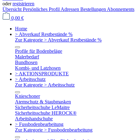
oder
registrieren
Übersicht
Persönliches Profil
Adressen
Bestellungen
Abonnements
0,00 €
Home
> Abverkauf Restbestände %
Zur Kategorie > Abverkauf Restbestände %
Profile für Bodenbeläge
Malerbedarf
Bundhosen
Kombi- und Latzhosen
> AKTIONSPRODUKTE
> Arbeitsschutz
Zur Kategorie > Arbeitsschutz
Knieschoner
Atemschutz & Staubmasken
Sicherheitsschuhe LeMaitre
Sicherheitsschuhe HEROCK®
Arbeitshandschuhe
> Fussbodenbearbeitung
Zur Kategorie > Fussbodenbearbeitung