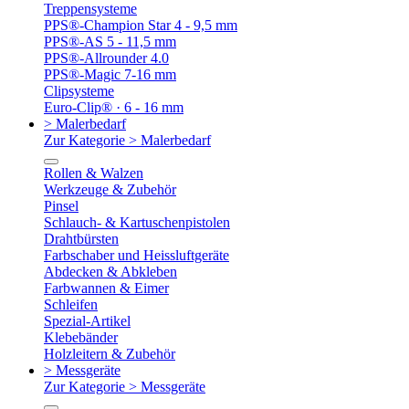
Treppensysteme
PPS®-Champion Star 4 - 9,5 mm
PPS®-AS 5 - 11,5 mm
PPS®-Allrounder 4.0
PPS®-Magic 7-16 mm
Clipsysteme
Euro-Clip® · 6 - 16 mm
> Malerbedarf
Zur Kategorie > Malerbedarf
Rollen & Walzen
Werkzeuge & Zubehör
Pinsel
Schlauch- & Kartuschenpistolen
Drahtbürsten
Farbschaber und Heissluftgeräte
Abdecken & Abkleben
Farbwannen & Eimer
Schleifen
Spezial-Artikel
Klebebänder
Holzleitern & Zubehör
> Messgeräte
Zur Kategorie > Messgeräte