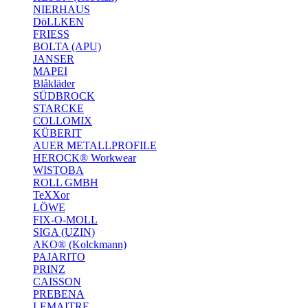
NIERHAUS
DöLLKEN
FRIESS
BOLTA (APU)
JANSER
MAPEI
Blåkläder
SÜDBROCK
STARCKE
COLLOMIX
KÜBERIT
AUER METALLPROFILE
HEROCK® Workwear
WISTOBA
ROLL GMBH
TeXXor
LÖWE
FIX-O-MOLL
SIGA (UZIN)
AKO® (Kolckmann)
PAJARITO
PRINZ
CAISSON
PREBENA
LEMAITRE