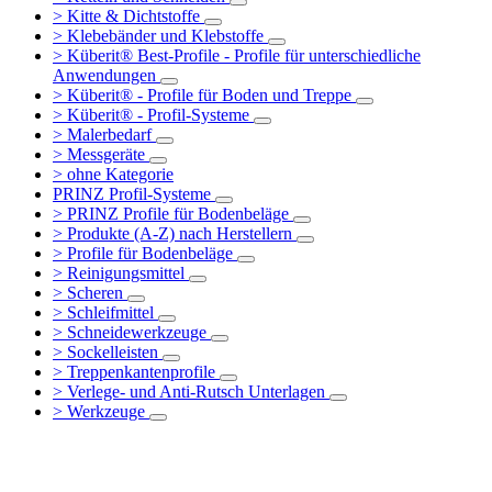
> Kitte & Dichtstoffe
> Klebebänder und Klebstoffe
> Küberit® Best-Profile - Profile für unterschiedliche
Anwendungen
> Küberit® - Profile für Boden und Treppe
> Küberit® - Profil-Systeme
> Malerbedarf
> Messgeräte
> ohne Kategorie
PRINZ Profil-Systeme
> PRINZ Profile für Bodenbeläge
> Produkte (A-Z) nach Herstellern
> Profile für Bodenbeläge
> Reinigungsmittel
> Scheren
> Schleifmittel
> Schneidewerkzeuge
> Sockelleisten
> Treppenkantenprofile
> Verlege- und Anti-Rutsch Unterlagen
> Werkzeuge