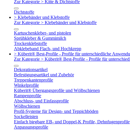
Zur Kategorie > Kitte & Dichtstoffe
Dichtstoffe
> Klebebänder und Klebstoffe
Zur Kategorie > Klebebänder und Klebstoffe
Kartuschenkleber- und pistolen
Sprühkleber & Gummimilch
Trockenklebstoffe
Abklebeband Flach- und Hochkrepp
> Küberit® Best-Profile - Profile für unterschiedliche Anwend
Zur Kategorie > Küberit® Best-Profile - Profile für untersch
Dekorationsartikel
Befestigungsartikel und Zubehör
Treppenkantenprofile
Winkelprofile
Küberit® Übergangsprofile und Wölbschienen
Rampenprofile
Abschluss- und Einfassprofile
Wölbschienen
Profil-Systeme für Design- und Teppichböden
Sockelleisten
Einfach biegbare EB- und Doppel-K Profile, Dehnfugenprofile
Anpassungsprofile