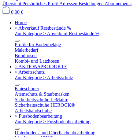
Übersicht
Persönliches Profil
Adressen
Bestellungen
Abonnements
0,00 €
Home
> Abverkauf Restbestände %
Zur Kategorie > Abverkauf Restbestände %
Profile für Bodenbeläge
Malerbedarf
Bundhosen
Kombi- und Latzhosen
> AKTIONSPRODUKTE
> Arbeitsschutz
Zur Kategorie > Arbeitsschutz
Knieschoner
Atemschutz & Staubmasken
Sicherheitsschuhe LeMaitre
Sicherheitsschuhe HEROCK®
Arbeitshandschuhe
> Fussbodenbearbeitung
Zur Kategorie > Fussbodenbearbeitung
Unterboden- und Oberflächenbearbeitung