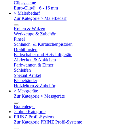
Clipsysteme
Euro-Clip® · 6 - 16 mm
> Malerbedarf
Zur Kategorie > Malerbedarf
Rollen & Walzen
Werkzeuge & Zubehör
Pinsel
Schlauch- & Kartuschenpistolen
Drahtbürsten
Farbschaber und Heissluftgeräte
Abdecken & Abkleben
Farbwannen & Eimer
Schleifen
Spezial-Artikel
Klebebänder
Holzleitern & Zubehör
> Messgeräte
Zur Kategorie > Messgeräte
Bodenleger
> ohne Kategorie
PRINZ Profil-Systeme
Zur Kategorie PRINZ Profil-Systeme