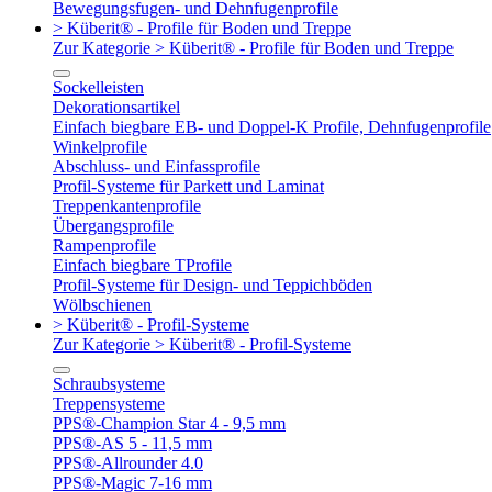
Bewegungsfugen- und Dehnfugenprofile
> Küberit® - Profile für Boden und Treppe
Zur Kategorie > Küberit® - Profile für Boden und Treppe
Sockelleisten
Dekorationsartikel
Einfach biegbare EB- und Doppel-K Profile, Dehnfugenprofile
Winkelprofile
Abschluss- und Einfassprofile
Profil-Systeme für Parkett und Laminat
Treppenkantenprofile
Übergangsprofile
Rampenprofile
Einfach biegbare TProfile
Profil-Systeme für Design- und Teppichböden
Wölbschienen
> Küberit® - Profil-Systeme
Zur Kategorie > Küberit® - Profil-Systeme
Schraubsysteme
Treppensysteme
PPS®-Champion Star 4 - 9,5 mm
PPS®-AS 5 - 11,5 mm
PPS®-Allrounder 4.0
PPS®-Magic 7-16 mm