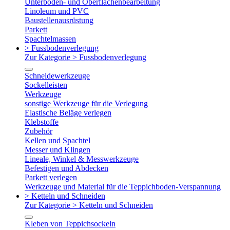
Unterboden- und Oberflächenbearbeitung
Linoleum und PVC
Baustellenausrüstung
Parkett
Spachtelmassen
> Fussbodenverlegung
Zur Kategorie > Fussbodenverlegung
Schneidewerkzeuge
Sockelleisten
Werkzeuge
sonstige Werkzeuge für die Verlegung
Elastische Beläge verlegen
Klebstoffe
Zubehör
Kellen und Spachtel
Messer und Klingen
Lineale, Winkel & Messwerkzeuge
Befestigen und Abdecken
Parkett verlegen
Werkzeuge und Material für die Teppichboden-Verspannung
> Ketteln und Schneiden
Zur Kategorie > Ketteln und Schneiden
Kleben von Teppichsockeln