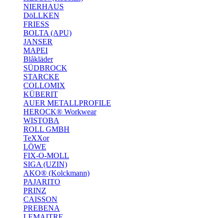
NIERHAUS
DöLLKEN
FRIESS
BOLTA (APU)
JANSER
MAPEI
Blåkläder
SÜDBROCK
STARCKE
COLLOMIX
KÜBERIT
AUER METALLPROFILE
HEROCK® Workwear
WISTOBA
ROLL GMBH
TeXXor
LÖWE
FIX-O-MOLL
SIGA (UZIN)
AKO® (Kolckmann)
PAJARITO
PRINZ
CAISSON
PREBENA
LEMAITRE