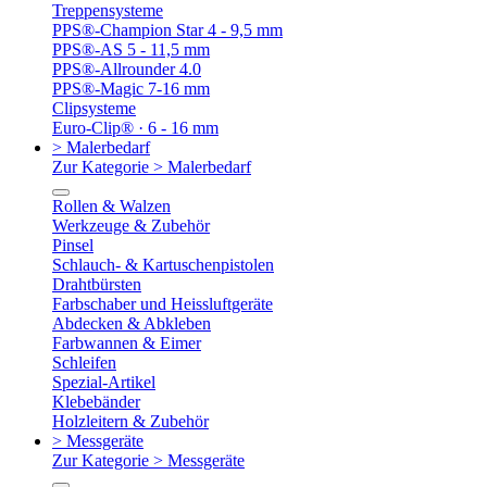
Treppensysteme
PPS®-Champion Star 4 - 9,5 mm
PPS®-AS 5 - 11,5 mm
PPS®-Allrounder 4.0
PPS®-Magic 7-16 mm
Clipsysteme
Euro-Clip® · 6 - 16 mm
> Malerbedarf
Zur Kategorie > Malerbedarf
Rollen & Walzen
Werkzeuge & Zubehör
Pinsel
Schlauch- & Kartuschenpistolen
Drahtbürsten
Farbschaber und Heissluftgeräte
Abdecken & Abkleben
Farbwannen & Eimer
Schleifen
Spezial-Artikel
Klebebänder
Holzleitern & Zubehör
> Messgeräte
Zur Kategorie > Messgeräte