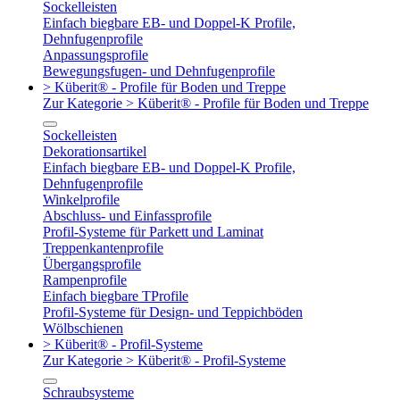
Sockelleisten
Einfach biegbare EB- und Doppel-K Profile,
Dehnfugenprofile
Anpassungsprofile
Bewegungsfugen- und Dehnfugenprofile
> Küberit® - Profile für Boden und Treppe
Zur Kategorie > Küberit® - Profile für Boden und Treppe
Sockelleisten
Dekorationsartikel
Einfach biegbare EB- und Doppel-K Profile,
Dehnfugenprofile
Winkelprofile
Abschluss- und Einfassprofile
Profil-Systeme für Parkett und Laminat
Treppenkantenprofile
Übergangsprofile
Rampenprofile
Einfach biegbare TProfile
Profil-Systeme für Design- und Teppichböden
Wölbschienen
> Küberit® - Profil-Systeme
Zur Kategorie > Küberit® - Profil-Systeme
Schraubsysteme