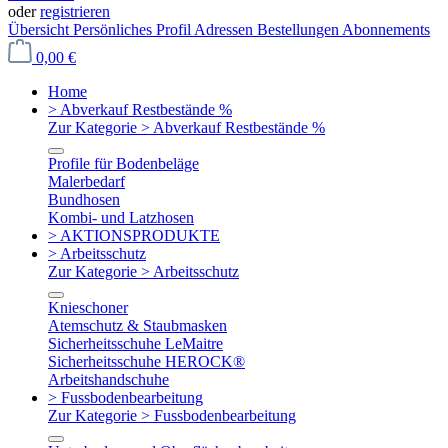
oder
registrieren
Übersicht
Persönliches Profil
Adressen
Bestellungen
Abonnements
0,00 €
Home
> Abverkauf Restbestände %
Zur Kategorie > Abverkauf Restbestände %
Profile für Bodenbeläge
Malerbedarf
Bundhosen
Kombi- und Latzhosen
> AKTIONSPRODUKTE
> Arbeitsschutz
Zur Kategorie > Arbeitsschutz
Knieschoner
Atemschutz & Staubmasken
Sicherheitsschuhe LeMaitre
Sicherheitsschuhe HEROCK®
Arbeitshandschuhe
> Fussbodenbearbeitung
Zur Kategorie > Fussbodenbearbeitung