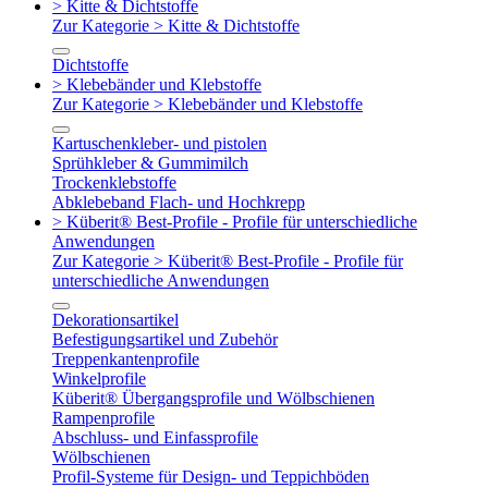
> Kitte & Dichtstoffe
Zur Kategorie > Kitte & Dichtstoffe
Dichtstoffe
> Klebebänder und Klebstoffe
Zur Kategorie > Klebebänder und Klebstoffe
Kartuschenkleber- und pistolen
Sprühkleber & Gummimilch
Trockenklebstoffe
Abklebeband Flach- und Hochkrepp
> Küberit® Best-Profile - Profile für unterschiedliche
Anwendungen
Zur Kategorie > Küberit® Best-Profile - Profile für
unterschiedliche Anwendungen
Dekorationsartikel
Befestigungsartikel und Zubehör
Treppenkantenprofile
Winkelprofile
Küberit® Übergangsprofile und Wölbschienen
Rampenprofile
Abschluss- und Einfassprofile
Wölbschienen
Profil-Systeme für Design- und Teppichböden