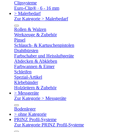
Clipsysteme
Euro-Clip® · 6 - 16 mm
> Malerbedarf
Zur Kategorie > Malerbedarf
Rollen & Walzen
Werkzeuge & Zubehör
Pinsel
Schlauch- & Kartuschenpistolen
Drahtbürsten
Farbschaber und Heissluftgeräte
Abdecken & Abkleben
Farbwannen & Eimer
Schleifen
Spezial-Artikel
Klebebänder
Holzleitern & Zubehör
> Messgeräte
Zur Kategorie > Messgeräte
Bodenleger
> ohne Kategorie
PRINZ Profil-Systeme
Zur Kategorie PRINZ Profil-Systeme