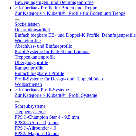
Bewegungsfugen- und Dehnfugenprofile
> Küberit® - Profile für Boden und Treppe
Zur Kategorie > Küberit® - Profile für Boden und Treppe
Sockelleisten
Dekorationsartikel
Einfach biegbare EB- und Doppel-K Profile, Dehnfugenprofile
Winkelprofile
Abschluss- und Einfassprofile
Profil-Systeme für Parkett und Laminat
Treppenkantenprofile
Übergangsprofile
Rampenprofile
Einfach biegbare TProfile
Profil-Systeme für Design- und Teppichböden
Wölbschienen
> Küberit® - Profil-Systeme
Zur Kategorie > Küberit® - Profil-Systeme
Schraubsysteme
Treppensysteme
PPS®-Champion Star 4 - 9,5 mm
PPS®-AS 5 - 11,5 mm
PPS®-Allrounder 4.0
PPS®-Magic 7-16 mm