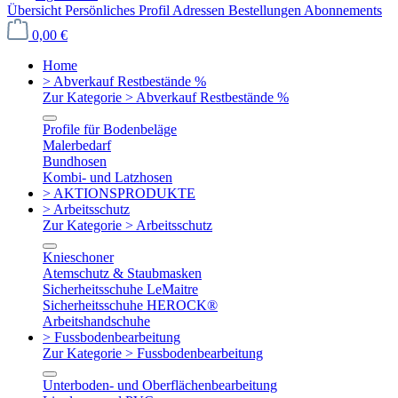
Übersicht
Persönliches Profil
Adressen
Bestellungen
Abonnements
0,00 €
Home
> Abverkauf Restbestände %
Zur Kategorie > Abverkauf Restbestände %
Profile für Bodenbeläge
Malerbedarf
Bundhosen
Kombi- und Latzhosen
> AKTIONSPRODUKTE
> Arbeitsschutz
Zur Kategorie > Arbeitsschutz
Knieschoner
Atemschutz & Staubmasken
Sicherheitsschuhe LeMaitre
Sicherheitsschuhe HEROCK®
Arbeitshandschuhe
> Fussbodenbearbeitung
Zur Kategorie > Fussbodenbearbeitung
Unterboden- und Oberflächenbearbeitung