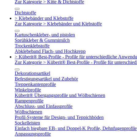
Zur Kategorie > Kitte & Dichtstoffe
Dichtstoffe
> Klebebänder und Klebstoffe
Zur Kategorie > Klebebänder und Klebstoffe
Kartuschenkleber- und pistolen
Sprühkleber & Gummimilch
Trockenklebstoffe
Abklebeband Flach- und Hochkrepp
> Küberit® Best-Profile - Profile für unterschiedliche Anwend
Zur Kategorie > Küberit® Best-Profile - Profile für untersch
Dekorationsartikel
Befestigungsartikel und Zubehör
Treppenkantenprofile
Winkelprofile
Küberit® Übergangsprofile und Wölbschienen
Rampenprofile
Abschluss- und Einfassprofile
Wölbschienen
Profil-Systeme für Design- und Teppichböden
Sockelleisten
Einfach biegbare EB- und Doppel-K Profile, Dehnfugenprofile
Anpassungsprofile