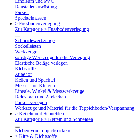
Linoleum und PVC
Baustellenausrüstung
Parkett
Spachtelmassen
> Fussbodenverlegung
Zur Kategorie > Fussbodenverlegung
Schneidewerkzeuge
Sockelleisten
Werkzeuge
sonstige Werkzeuge für die Verlegung
Elastische Beläge verlegen
Klebstoffe
Zubehör
Kellen und Spachtel
Messer und Klingen
Lineale, Winkel & Messwerkzeuge
Befestigen und Abdecken
Parkett verlegen
Werkzeuge und Material für die Teppichboden-Verspannung
> Ketteln und Schneiden
Zur Kategorie > Ketteln und Schneiden
Kleben von Teppichsockeln
> Kitte & Dichtstoffe